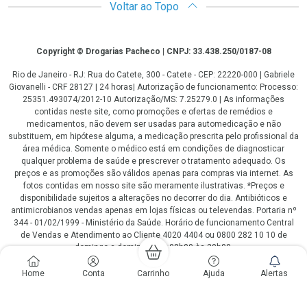
Voltar ao Topo
Copyright
Copyright © Drogarias Pacheco | CNPJ: 33.438.250/0187-08
Rio de Janeiro - RJ: Rua do Catete, 300 - Catete - CEP: 22220-000 | Gabriele
Giovanelli - CRF 28127 | 24 horas| Autorização de funcionamento: Processo:
25351.493074/2012-10 Autorização/MS: 7.25279.0 | As informações
contidas neste site, como promoções e ofertas de remédios e
medicamentos, não devem ser usadas para automedicação e não
substituem, em hipótese alguma, a medicação prescrita pelo profissional da
área médica. Somente o médico está em condições de diagnosticar
qualquer problema de saúde e prescrever o tratamento adequado. Os
preços e as promoções são válidos apenas para compras via internet. As
fotos contidas em nosso site são meramente ilustrativas. *Preços e
disponibilidade sujeitos a alterações no decorrer do dia. Antibióticos e
antimicrobianos vendas apenas em lojas físicas ou televendas. Portaria nº
344 - 01/02/1999 - Ministério da Saúde. Horário de funcionamento Central
de Vendas e Atendimento ao Cliente 4020 4404 ou 0800 282 10 10 de
domingo a domingo das 08h00 às 20h00.
LGPD Aceite os Cookies
Home
Conta
Carrinho
Ajuda
Alertas