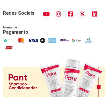
YouTube
Instagram
Facebook
Twitter
Linkedin
Redes Sociais
formas de
Pagamento
PIX
MasterCard
VISA
ELO
AMEX
NuPay
Google Pay
Diners Club
Hipercard
Promoção em Destaque