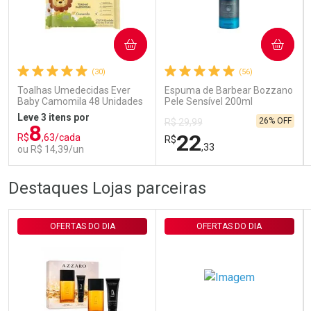
Ativar Desconto
COMPRAR
COMPRAR
(30)
(56)
Comprar sem Desconto
Comprar sem Desconto
Por R$ 29,30/cada
Por R$ 29,30/cada
Toalhas Umedecidas Ever
Espuma de Barbear Bozzano
Baby Camomila 48 Unidades
Pele Sensível 200ml
Leve 3 itens por
26% OFF
R$ 29,99
8
22
R$
,63/cada
R$
,33
ou R$ 14,39/un
FECHAR
FECHAR
FEC
FEC
Destaques Lojas parceiras
Laboratório
Laboratório
Por Menos
Por Menos
OFERTAS DO DIA
OFERTAS DO DIA