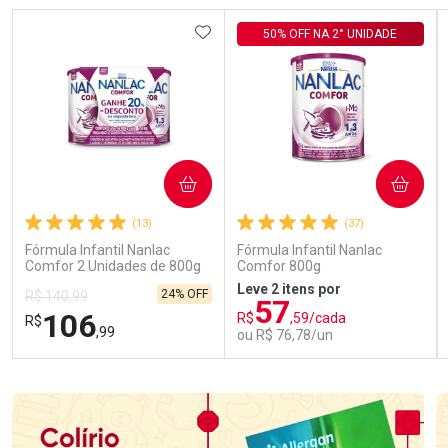
ADICIONAR AOS FAVORITOS
50% OFF NA 2° UNIDADE
COMPRAR
COMPRAR
(13)
(37)
Fórmula Infantil Nanlac
Fórmula Infantil Nanlac
Comfor 2 Unidades de 800g
Comfor 800g
Leve 2 itens por
24% OFF
R$ 140,99
57
106
R$
,59/cada
R$
,99
ou R$ 76,78/un
FECHAR
FECHAR
FEC
FEC
Laboratório
Laboratório
Por Menos
Por Menos