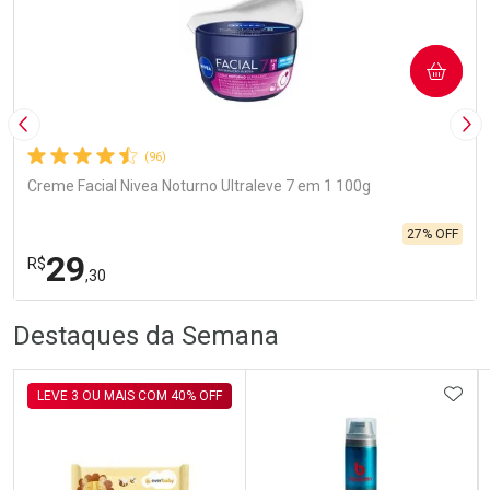
COMPRAR
Imagem Anterior
Pró
(96)
Creme Facial Nivea Noturno Ultraleve 7 em 1 100g
27% OFF
29
R$
,30
R
R
FECHA
FECHA
Destaques da Semana
Laboratório
Por Menos
ADIC
LEVE 3 OU MAIS COM 40% OFF