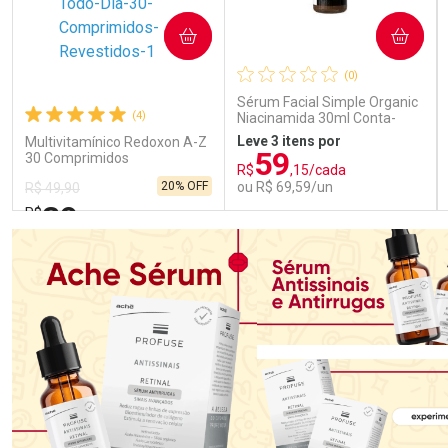
COMPRAR
COMPRAR
(0)
Sérum Facial Simple Organic
(4)
Niacinamida 30ml Conta-
Gotas
Leve 3 itens por
Multivitamínico Redoxon A-Z
59
30 Comprimidos
R$
,15/cada
20% OFF
ou R$ 69,59/un
R$ 49,90
39
R$
,89
FECHAR
FECHAR
FEC
FEC
Laboratório
Laboratório
Por Menos
Por Menos