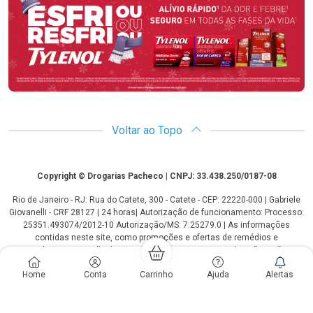
Voltar ao Topo
Copyright
Copyright © Drogarias Pacheco | CNPJ: 33.438.250/0187-08
Rio de Janeiro - RJ: Rua do Catete, 300 - Catete - CEP: 22220-000 | Gabriele
Giovanelli - CRF 28127 | 24 horas| Autorização de funcionamento: Processo:
25351.493074/2012-10 Autorização/MS: 7.25279.0 | As informações
contidas neste site, como promoções e ofertas de remédios e
medicamentos, não devem ser usadas para automedicação e não
substituem, em hipótese alguma, a medicação prescrita pelo profissional da
Home
Conta
Carrinho
Ajuda
Alertas
área médica. Somente o médico está em condições de diagnosticar
qualquer problema de saúde e prescrever o tratamento adequado. Os
preços e as promoções são válidos apenas para compras via internet. As