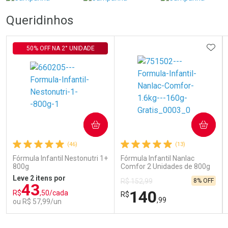
Queridinhos
ADIC
50% OFF NA 2° UNIDADE
COMPRAR
COMPRAR
(46)
(13)
Fórmula Infantil Nestonutri 1+
Fórmula Infantil Nanlac
800g
Comfor 2 Unidades de 800g
Leve 2 itens por
8% OFF
R$ 152,99
43
140
R$
,50/cada
R$
,99
ou R$ 57,99/un
FECHAR
FECHAR
FEC
FEC