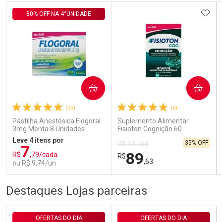
ADIC
80% OFF NA 4°UNIDADE
Ativar Desconto
COMPRAR
COMPRAR
(33)
(6)
Comprar sem Desconto
Comprar sem Desconto
Por R$ 143,94/cada
Por R$ 143,94/cada
Pastilha Anestésica Flogoral
Suplemento Alimentar
3mg Menta 8 Unidades
Fisioton Cognição 60
Cápsulas Gelatinosas
Leve 4 itens por
35% OFF
R$ 137,59
7
89
R$
,79/cada
R$
,63
ou R$ 9,74/un
FECHAR
FECHAR
FEC
FEC
Destaques Lojas parceiras
Laboratório
Laboratório
Por Menos
Por Menos
OFERTAS DO DIA
OFERTAS DO DIA