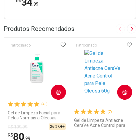
34
R$
,99
FECHAR
FECHAR
Laboratório
Por Menos
Produtos Recomendados
Imagem A
Pró
ADICIONAR AOS FAVORITOS
ADIC
Patrocinado
Patrocinado
Ativar Desconto
COMPRAR
COMPRAR
Comprar sem Desconto
Comprar sem Desconto
(48)
Por R$ 34,99/cada
Por R$ 34,99/cada
(7)
Gel de Limpeza Facial para
Peles Normais a Oleosas
Gel de Limpeza Antiacne
CeraVe 454g
CeraVe Acne Control para
26% OFF
R$ 109,99
Pele Oleosa 60g
80
R$
,99