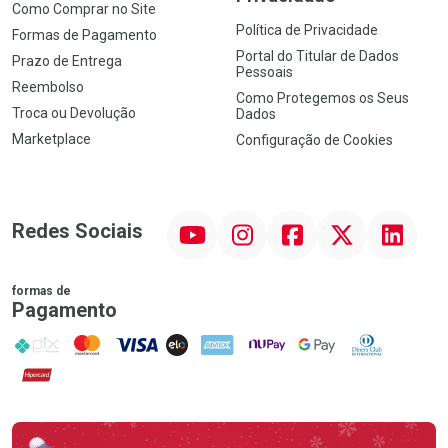
Como Comprar no Site
Política de Privacidade
Formas de Pagamento
Portal do Titular de Dados
Prazo de Entrega
Pessoais
Reembolso
Como Protegemos os Seus
Troca ou Devolução
Dados
Marketplace
Configuração de Cookies
YouTube
Instagram
Facebook
Twitter
Linkedin
Redes Sociais
formas de
Pagamento
PIX
MasterCard
VISA
ELO
AMEX
NuPay
Google Pay
Diners Club
Hipercard
Promoção em Destaque