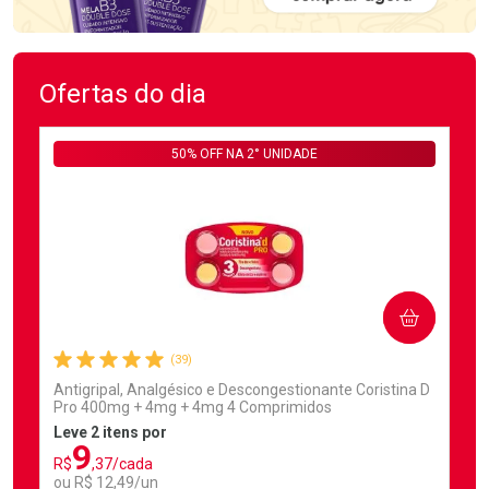
Ofertas do dia
50% OFF NA 2° UNIDADE
COMPRAR
(39)
Antigripal, Analgésico e Descongestionante Coristina D
Pro 400mg + 4mg + 4mg 4 Comprimidos
Leve 2 itens por
9
R$
,37/cada
ou R$ 12,49/un