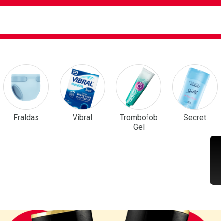
ca
isa?
em Destaque
Fraldas
Vibral
Trombofob
Secret
Gel