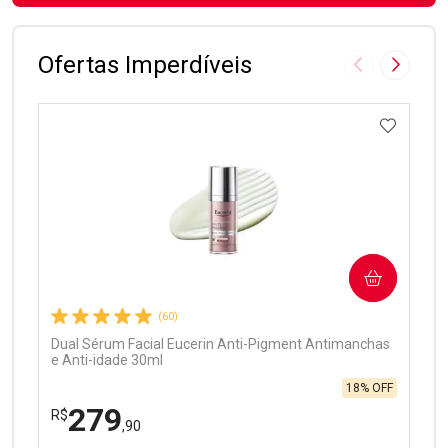
FECHAR
FECHAR
Laboratório
Por Menos
Ofertas Imperdíveis
Imagem Anter
Próxima
ADICIO
Ativar Desconto
COMPRAR
Comprar sem Desconto
Comprar sem Desconto
Por R$ 97,90/cada
Por R$ 97,90/cada
(60)
Dual Sérum Facial Eucerin Anti-Pigment Antimanchas
e Anti-idade 30ml
18% OFF
279
R$
,90