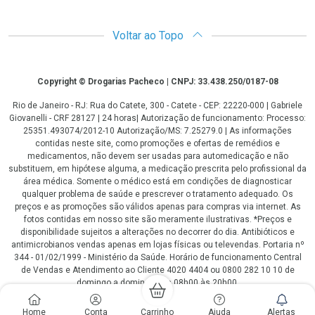
Voltar ao Topo
Copyright
Copyright © Drogarias Pacheco | CNPJ: 33.438.250/0187-08
Rio de Janeiro - RJ: Rua do Catete, 300 - Catete - CEP: 22220-000 | Gabriele
Giovanelli - CRF 28127 | 24 horas| Autorização de funcionamento: Processo:
25351.493074/2012-10 Autorização/MS: 7.25279.0 | As informações
contidas neste site, como promoções e ofertas de remédios e
medicamentos, não devem ser usadas para automedicação e não
substituem, em hipótese alguma, a medicação prescrita pelo profissional da
área médica. Somente o médico está em condições de diagnosticar
qualquer problema de saúde e prescrever o tratamento adequado. Os
preços e as promoções são válidos apenas para compras via internet. As
fotos contidas em nosso site são meramente ilustrativas. *Preços e
disponibilidade sujeitos a alterações no decorrer do dia. Antibióticos e
antimicrobianos vendas apenas em lojas físicas ou televendas. Portaria nº
344 - 01/02/1999 - Ministério da Saúde. Horário de funcionamento Central
de Vendas e Atendimento ao Cliente 4020 4404 ou 0800 282 10 10 de
domingo a domingo das 08h00 às 20h00.
LGPD Aceite os Cookies
Home
Conta
Carrinho
Ajuda
Alertas