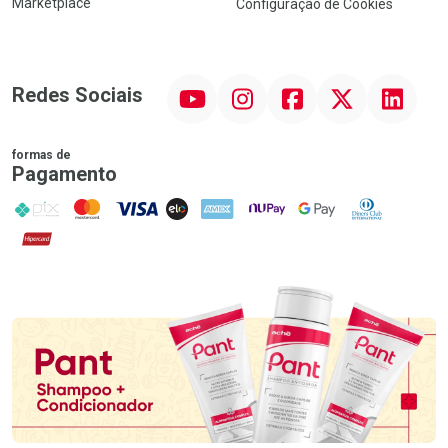
Marketplace
Configuração de Cookies
YouTube
Instagram
Facebook
Twitter
Linkedin
Redes Sociais
formas de
Pagamento
PIX
MasterCard
VISA
ELO
AMEX
NuPay
Google Pay
Diners Club
Hipercard
Promoção em Destaque