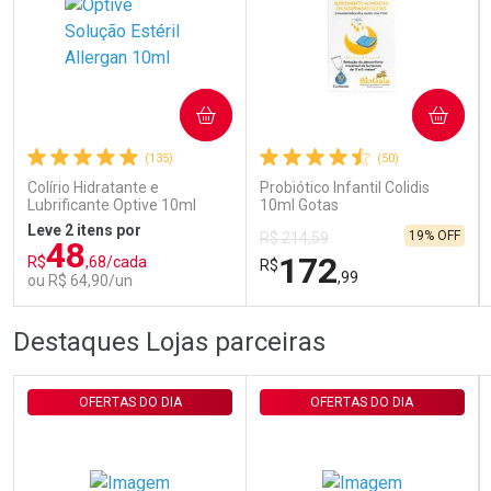
Ativar Desconto
COMPRAR
COMPRAR
Comprar sem Desconto
Comprar sem Desconto
Por R$ 29,30/cada
Por R$ 29,30/cada
(135)
(50)
Colírio Hidratante e
Probiótico Infantil Colidis
Lubrificante Optive 10ml
10ml Gotas
Leve 2 itens por
19% OFF
R$ 214,59
48
172
R$
,68/cada
R$
,99
ou R$ 64,90/un
FECHAR
FECHAR
FEC
FEC
Destaques Lojas parceiras
Laboratório
Laboratório
Por Menos
Por Menos
OFERTAS DO DIA
OFERTAS DO DIA