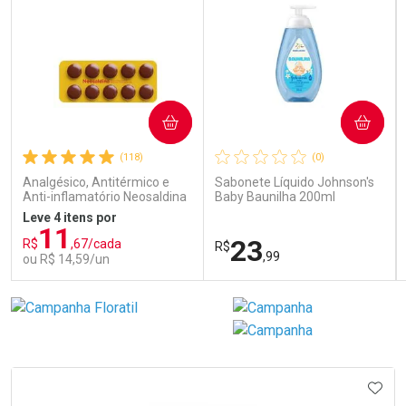
COMPRAR
COMPRAR
(118)
(0)
Analgésico, Antitérmico e
Sabonete Líquido Johnson's
Anti-inflamatório Neosaldina
Baby Baunilha 200ml
30mg + 300mg + 30mg 10
Leve 4 itens por
Drágeas
11
23
R$
,67/cada
R$
,99
ou R$ 14,59/un
FECHAR
FECHAR
FEC
FEC
Laboratório
Laboratório
Por Menos
Por Menos
IONAR AOS FAVORITOS
ADIC