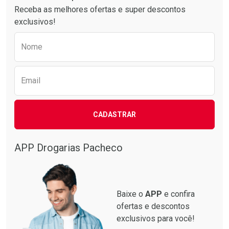
Receba as melhores ofertas e super descontos
exclusivos!
Preencha o formulário abaixo para receber 
Nome
Email
Ativar Desconto
Ativar Desconto
CADASTRAR
Comprar sem Desconto
Comprar sem Desconto
Comprar sem Desconto
Comprar sem Desconto
Por R$ 87,99/cada
Por R$ 137,94/cada
Por R$ 87,99/cada
Por R$ 137,94/cada
APP Drogarias Pacheco
Baixe o
APP
e confira
ofertas e descontos
exclusivos para você!