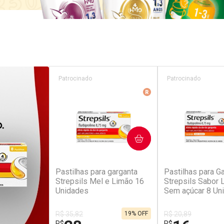
Patrocinado
Patrocinado
Medicamento De Refer
COMPRAR
COM
(229)
(6
Pastilhas para garganta
Pastilhas para G
Strepsils Mel e Limão 16
Strepsils Sabor L
Unidades
Sem açúcar 8 Un
R$ 35,82
19% OFF
R$ 20,89
R$
R$