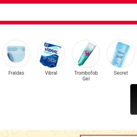
ca
isa?
em Destaque
Fraldas
Vibral
Trombofob
Secret
Gel