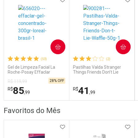
COMPRAR
COMPRAR
Ativar Desconto
Ativar Desconto
(53)
(2)
Comprar sem Desconto
Comprar sem Desconto
Comprar sem Desconto
Comprar sem Desconto
Gel de Limpeza Facial La
Pastilhas Valda Stranger
Por R$ 80,99/cada
Por R$ 110,99/cada
Por R$ 80,99/cada
Por R$ 110,99/cada
Roche-Posay Effaclar
Things Friends Don’t Lie
Concentrado 300g
Waffle 50g
28% OFF
R$ 119,99
85
41
R$
R$
,99
,99
FECHAR
FECHAR
FEC
FEC
Favoritos do Mês
Dermaclub
Laboratório
Por Menos
Por Menos
ADICIONAR AOS FAVORITOS
ADIC