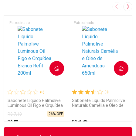
Imagem A
Pró
Patrocinado
Patrocinado
COMPRAR
COMPRAR
(0)
(3)
Sabonete Liquido Palmolive
Sabonete Líquido Palmolive
Luminous Oil Figo e Orquídea
Naturals Camélia e Óleo de
Branca Refil 200ml
Amêndoas 650ml
26% OFF
R$ 7,10
5
18
R$
R$
,25
,99
FECHAR
FECHAR
FEC
FEC