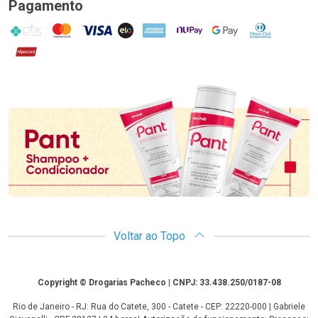
Pagamento
PIX
MasterCard
VISA
ELO
AMEX
NuPay
Google Pay
Diners Club
Hipercard
Promoção em Destaque
Voltar ao Topo
Copyright
Copyright © Drogarias Pacheco | CNPJ: 33.438.250/0187-08
Rio de Janeiro - RJ: Rua do Catete, 300 - Catete - CEP: 22220-000 | Gabriele