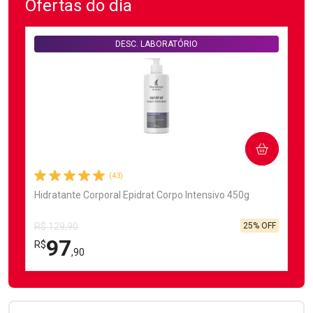
Laboratório
Laboratório
Por Menos
Por Menos
Ofertas do dia
DESC. LABORATÓRIO
Ativar Desconto
Ativar Desconto
COMPRAR
Comprar sem Desconto
Comprar sem Desconto
Comprar sem Desconto
Comprar sem Desconto
(43)
Por R$ 5,25/cada
Por R$ 18,99/cada
Por R$ 5,25/cada
Por R$ 18,99/cada
Hidratante Corporal Epidrat Corpo Intensivo 450g
25% OFF
R$ 129,90
97
R$
,90
FECHAR
FECHAR
Laboratório
Por Menos