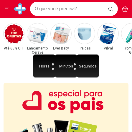
Drogarias Pacheco
Menu
Acess
Ir direto para a home
O que você precisa?
BAIXE
V
i
Baixe nosso APP e aproveite Ofertas Exclusivas!
BUSCAR
O APP
Navegue pela página
Ir direto para o conteúdo
Faça a sua busca
Ir direto para a busca
Categorias e Departamentos em Destaque
Ir direto para a conta
Drogarias Pacheco
Ir direto para a ajuda
Ir direto para a notificações
Ir direto para o carrinho
Até 65% OFF
Lançamento
Ever Baby
Fraldas
Vibral
Trom
Cerave
G
Ir direto para o menu
Horas
Minutos
Segundos