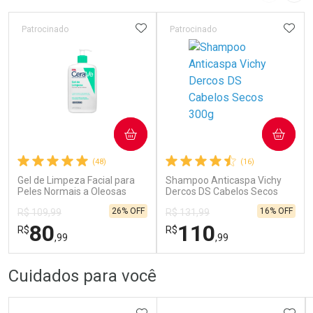
Laboratório
Laboratório
Por Menos
Por Menos
ADICIONAR AOS FAVORITOS
ADIC
Patrocinado
Patrocinado
COMPRAR
COMPRAR
Ativar Desconto
Ativar Desconto
(48)
(16)
Gel de Limpeza Facial para
Comprar sem Desconto
Shampoo Anticaspa Vichy
Comprar sem Desconto
Comprar sem Desconto
Comprar sem Desconto
Peles Normais a Oleosas
Dercos DS Cabelos Secos
Por R$ 199,90/cada
Por R$ 71,99/cada
Por R$ 199,90/cada
Por R$ 71,99/cada
CeraVe 454g
300g
26% OFF
16% OFF
R$ 109,99
R$ 131,99
80
110
R$
R$
,99
,99
FECHAR
FECHAR
FEC
FEC
Cuidados para você
Dermaclub
Dermaclub
Por Menos
Por Menos
ADICIONAR AOS FAVORITOS
ADIC