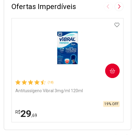
Ofertas Imperdíveis
Imagem Anter
Próxima
ADICIO
Ativar Desconto
COMPRAR
Comprar sem Desconto
Comprar sem Desconto
Por R$ 97,90/cada
Por R$ 97,90/cada
(18)
Antitussígeno Vibral 3mg/ml 120ml
19% OFF
29
R$
,69
FECHAR
FECHAR