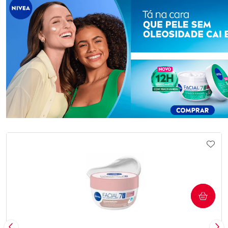
Laboratório
Laboratório
Por Menos
Por Menos
Ativar Desconto
Ativar Desconto
Comprar sem Desconto
Comprar sem Desconto
Comprar sem Desconto
Comprar sem Desconto
IONAR AOS FAVORITOS
ADIC
Por R$ 14,59/cada
Por R$ 23,99/cada
Por R$ 14,59/cada
Por R$ 23,99/cada
COMPRAR