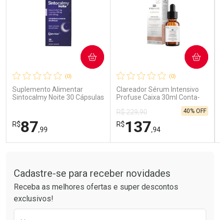
COMPRAR
COMPRAR
Ativar Desconto
Ativar Desconto
(0)
(0)
Comprar sem Desconto
Comprar sem Desconto
Comprar sem Desconto
Comprar sem Desconto
Suplemento Alimentar
Clareador Sérum Intensivo
Por R$ 85,99/cada
Por R$ 41,99/cada
Por R$ 85,99/cada
Por R$ 41,99/cada
Sintocalmy Noite 30 Cápsulas
Profuse Caixa 30ml Conta-
Gotas
40% OFF
R$ 229,90
87
137
R$
R$
,99
,94
Tudo sobre a Drogarias Pacheco
FECHAR
FECHAR
FEC
FEC
Laboratório
Laboratório
Por Menos
Por Menos
Cadastre-se para receber novidades
Receba as melhores ofertas e super descontos
exclusivos!
Preencha o formulário abaixo para receber 