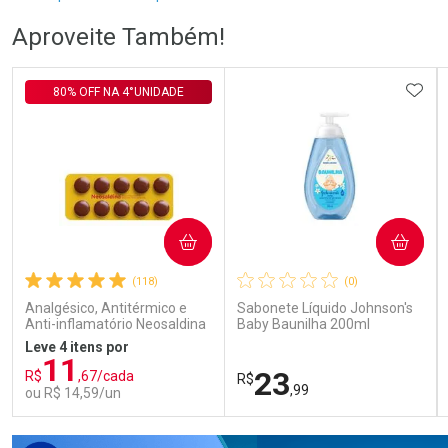
Por Menos
Por Menos
Aproveite Também!
ADIC
80% OFF NA 4°UNIDADE
Ativar Desconto
Ativar Desconto
COMPRAR
COMPRAR
Comprar sem Desconto
Comprar sem Desconto
Comprar sem Desconto
Comprar sem Desconto
Por R$ 105,99/cada
Por R$ 57,99/cada
Por R$ 105,99/cada
Por R$ 57,99/cada
(118)
(0)
Analgésico, Antitérmico e
Sabonete Líquido Johnson's
Anti-inflamatório Neosaldina
Baby Baunilha 200ml
30mg + 300mg + 30mg 10
Leve 4 itens por
Drágeas
11
23
R$
,67/cada
R$
,99
ou R$ 14,59/un
FECHAR
FECHAR
FEC
FEC