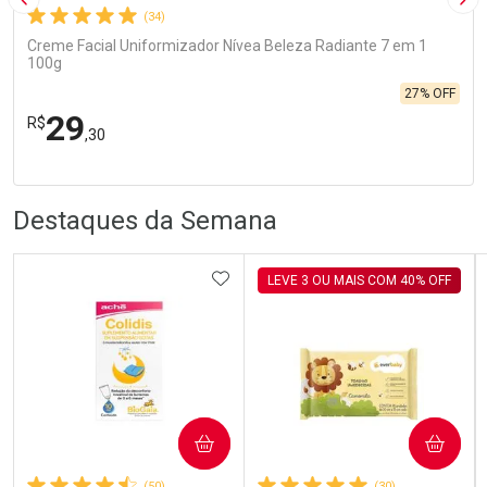
Imagem Anterior
Pró
(34)
Creme Facial Uniformizador Nívea Beleza Radiante 7 em 1
100g
27% OFF
29
R$
,30
R
R
FECHA
FECHA
Laboratório
Por Menos
Destaques da Semana
ADICIONAR AOS FAVORITOS
LEVE 3 OU MAIS COM 40% OFF
Ativar Desconto
COMPRAR
COMPRAR
Comprar sem Desconto
Comprar sem Desconto
Por R$ 29,30/cada
Por R$ 29,30/cada
(50)
(30)