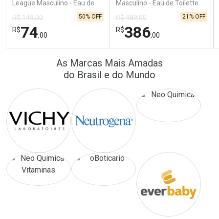
Por R$ 173,99/cada
Por R$ 15,99/cada
Por R$ 173,99/cada
Por R$ 15,99/cada
League Masculino - Eau de
Masculino - Eau de Toilette
Toilette 100ml + Shower Gel
100ml + Shampoo
50% OFF
21% OFF
R$ 149,00
R$ 489,00
250ml
74
386
R$
R$
,00
,00
FECHAR
FECHAR
FEC
FEC
As Marcas Mais Amadas
Laboratório
Laboratório
Por Menos
Por Menos
do Brasil e do Mundo
Ativar Desconto
Ativar Desconto
Comprar sem Desconto
Comprar sem Desconto
Comprar sem Desconto
Comprar sem Desconto
Por R$ 74,00/cada
Por R$ 386,00/cada
Por R$ 74,00/cada
Por R$ 386,00/cada