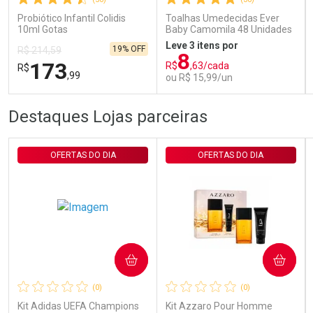
Probiótico Infantil Colidis
Toalhas Umedecidas Ever
10ml Gotas
Baby Camomila 48 Unidades
Leve 3 itens por
19% OFF
R$ 214,59
8
173
R$
,63/cada
R$
,99
ou R$ 15,99/un
FECHAR
FECHAR
FEC
FEC
Destaques Lojas parceiras
Laboratório
Laboratório
Por Menos
Por Menos
OFERTAS DO DIA
OFERTAS DO DIA
COMPRAR
COMPRAR
Ativar Desconto
Ativar Desconto
(0)
(0)
Comprar sem Desconto
Comprar sem Desconto
Comprar sem Desconto
Comprar sem Desconto
Kit Adidas UEFA Champions
Kit Azzaro Pour Homme