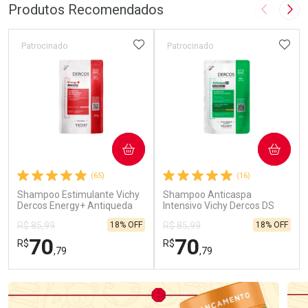
Laboratório
Por Menos
Produtos Recomendados
Imagem A
Pró
ADICIONAR AOS FAVORITOS
ADIC
Patrocinado
Patrocinado
Ativar Desconto
COMPRAR
COMPRAR
Comprar sem Desconto
Comprar sem Desconto
(65)
(16)
Por R$ 29,69/cada
Por R$ 29,69/cada
Shampoo Estimulante Vichy
Shampoo Anticaspa
Dercos Energy+ Antiqueda
Intensivo Vichy Dercos DS
200ml Refil
para Cabelos Secos 200g
18% OFF
18% OFF
R$ 85,99
R$ 85,99
Refil
70
70
R$
R$
,79
,79
FECHAR
FECHAR
FEC
FEC
Dermaclub
Dermaclub
Por Menos
Por Menos