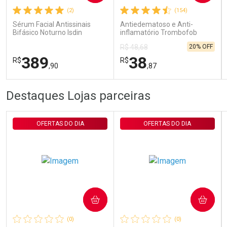
(2)
(154)
Comprar sem Desconto
Comprar sem Desconto
Por R$ 29,30/cada
Por R$ 29,30/cada
Sérum Facial Antissinais
Antiedematoso e Anti-
Bifásico Noturno Isdin
inflamatório Trombofob
Isdinceutics Retinal com
200U/g 40g
20% OFF
R$ 48,68
Retinaldeído 50ml
389
38
R$
R$
,90
,87
FECHAR
FECHAR
FEC
FEC
Destaques Lojas parceiras
Laboratório
Laboratório
Por Menos
Por Menos
OFERTAS DO DIA
OFERTAS DO DIA
COMPRAR
COMPRAR
Ativar Desconto
Ativar Desconto
(0)
(0)