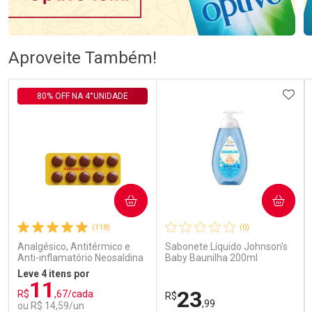
Ativar Desconto
Ativar Desconto
Aproveite Também!
Comprar sem Desconto
Comprar sem Desconto
Comprar sem Desconto
Comprar sem Desconto
ADIC
80% OFF NA 4°UNIDADE
Por R$ 106,99/cada
Por R$ 57,99/cada
Por R$ 106,99/cada
Por R$ 57,99/cada
COMPRAR
COMPRAR
(118)
(0)
Analgésico, Antitérmico e
Sabonete Líquido Johnson's
Anti-inflamatório Neosaldina
Baby Baunilha 200ml
30mg + 300mg + 30mg 10
Leve 4 itens por
Drágeas
11
23
R$
,67/cada
R$
,99
ou R$ 14,59/un