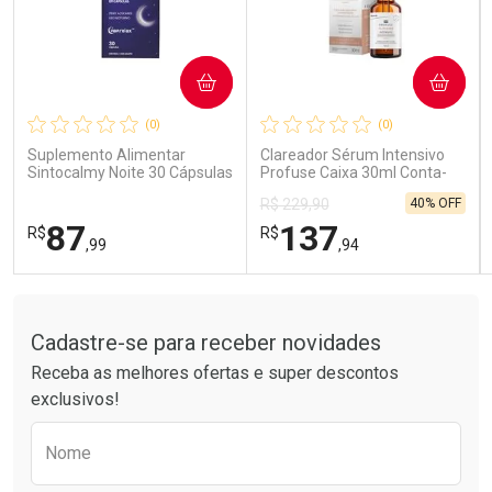
COMPRAR
COMPRAR
Ativar Desconto
Ativar Desconto
(0)
(0)
Comprar sem Desconto
Comprar sem Desconto
Comprar sem Desconto
Comprar sem Desconto
Suplemento Alimentar
Clareador Sérum Intensivo
Por R$ 189,99/cada
Por R$ 26,99/cada
Por R$ 189,99/cada
Por R$ 26,99/cada
Sintocalmy Noite 30 Cápsulas
Profuse Caixa 30ml Conta-
Gotas
40% OFF
R$ 229,90
87
137
R$
R$
,99
,94
Tudo sobre a Drogarias Pacheco
FECHAR
FECHAR
FEC
FEC
Laboratório
Laboratório
Por Menos
Por Menos
Cadastre-se para receber novidades
Receba as melhores ofertas e super descontos
exclusivos!
Preencha o formulário abaixo para receber 
Nome