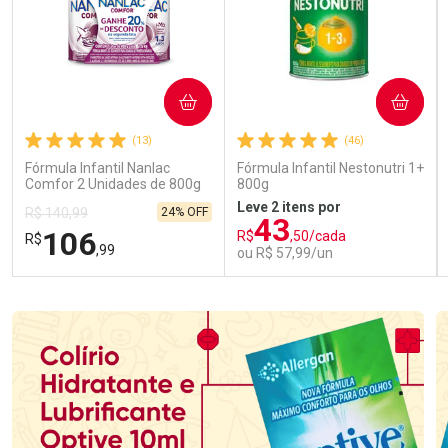
COMPRAR
COMPRAR
(13)
(46)
Fórmula Infantil Nanlac
Fórmula Infantil Nestonutri 1+
Comfor 2 Unidades de 800g
800g
Leve 2 itens por
24% OFF
R$ 140,99
43
106
R$
,50/cada
R$
,99
ou R$ 57,99/un
FECHAR
FECHAR
FEC
FEC
Laboratório
Laboratório
Por Menos
Por Menos