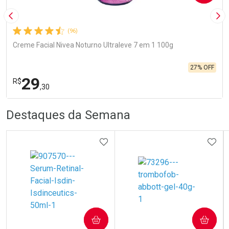
Imagem Anterior
Pró
(96)
Creme Facial Nivea Noturno Ultraleve 7 em 1 100g
27% OFF
29
R$
,30
R
R
FECHA
FECHA
Destaques da Semana
Laboratório
Por Menos
ADICIONAR AOS FAVORITOS
ADIC
Ativar Desconto
COMPRAR
COMPRAR