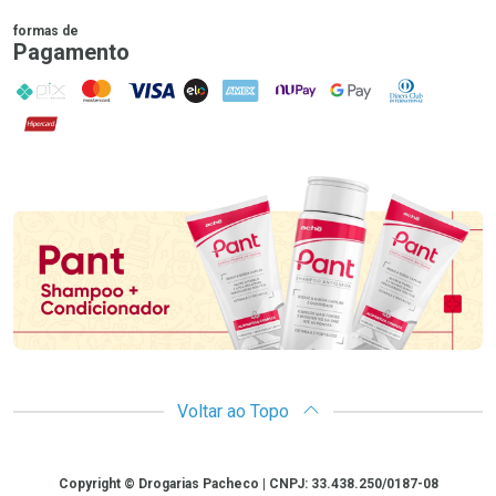
formas de
Pagamento
PIX
MasterCard
VISA
ELO
AMEX
NuPay
Google Pay
Diners Club
Hipercard
Promoção em Destaque
Voltar ao Topo
Copyright
Copyright © Drogarias Pacheco | CNPJ: 33.438.250/0187-08