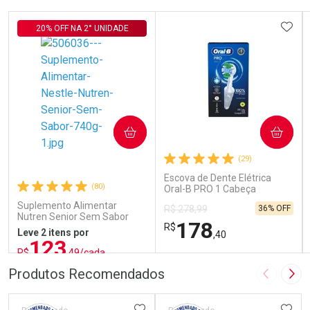
ADIC
20% OFF NA 2° UNIDADE
COMPRAR
COMPRAR
(29)
Escova de Dente Elétrica
(80)
Oral-B PRO 1 Cabeça
Redonda Recarregável 1
Suplemento Alimentar
36% OFF
R$ 278,99
Unidade
Nutren Senior Sem Sabor
178
R$
740g
Leve 2 itens por
,40
123
R$
,49/cada
ou R$ 137,21/un
FECHAR
FECHAR
FEC
FEC
Produtos Recomendados
Imagem A
Pró
Laboratório
Laboratório
Por Menos
Por Menos
ADICIONAR AOS FAVORITOS
ADIC