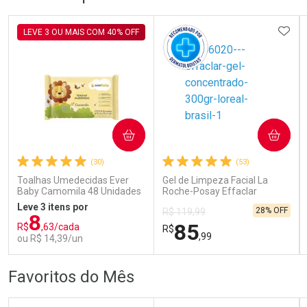
Laboratório
Laboratório
Por Menos
Por Menos
ADIC
LEVE 3 OU MAIS COM 40% OFF
COMPRAR
COMPRAR
Ativar Desconto
Ativar Desconto
(30)
(53)
Comprar sem Desconto
Comprar sem Desconto
Comprar sem Desconto
Comprar sem Desconto
Toalhas Umedecidas Ever
Gel de Limpeza Facial La
Por R$ 104,79/cada
Por R$ 145,49/cada
Por R$ 104,79/cada
Por R$ 145,49/cada
Baby Camomila 48 Unidades
Roche-Posay Effaclar
Concentrado 300g
Leve 3 itens por
28% OFF
R$ 119,99
8
85
R$
,63/cada
R$
,99
ou R$ 14,39/un
FECHAR
FECHAR
FEC
FEC
Favoritos do Mês
Laboratório
Dermaclub
Por Menos
Por Menos