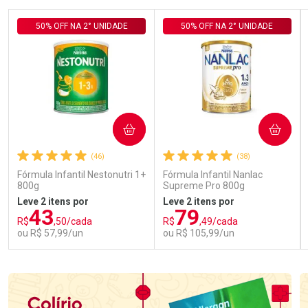
50% OFF NA 2° UNIDADE
50% OFF NA 2° UNIDADE
COMPRAR
COMPRAR
(46)
(38)
Fórmula Infantil Nestonutri 1+
Fórmula Infantil Nanlac
800g
Supreme Pro 800g
Leve 2 itens por
Leve 2 itens por
43
79
R$
,50/cada
R$
,49/cada
ou R$ 57,99/un
ou R$ 105,99/un
FECHAR
FECHAR
FEC
FEC
Laboratório
Laboratório
Por Menos
Por Menos