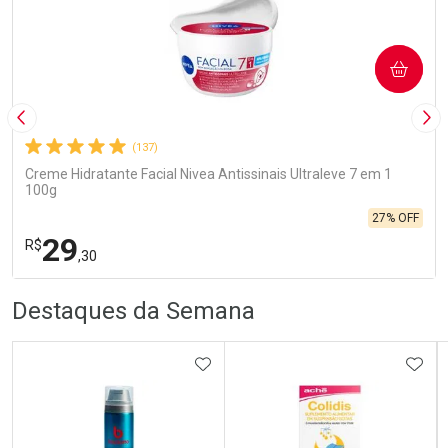
COMPRAR
Imagem Anterior
Pró
(137)
Creme Hidratante Facial Nivea Antissinais Ultraleve 7 em 1
100g
27% OFF
29
R$
,30
R
R
FECHA
FECHA
Destaques da Semana
Laboratório
Por Menos
ADICIONAR AOS FAVORITOS
ADIC