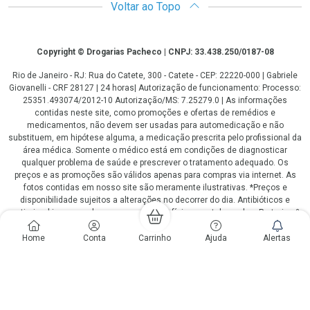
Voltar ao Topo
Copyright
Copyright © Drogarias Pacheco | CNPJ: 33.438.250/0187-08
Rio de Janeiro - RJ: Rua do Catete, 300 - Catete - CEP: 22220-000 | Gabriele
Giovanelli - CRF 28127 | 24 horas| Autorização de funcionamento: Processo:
25351.493074/2012-10 Autorização/MS: 7.25279.0 | As informações
contidas neste site, como promoções e ofertas de remédios e
medicamentos, não devem ser usadas para automedicação e não
substituem, em hipótese alguma, a medicação prescrita pelo profissional da
área médica. Somente o médico está em condições de diagnosticar
qualquer problema de saúde e prescrever o tratamento adequado. Os
preços e as promoções são válidos apenas para compras via internet. As
fotos contidas em nosso site são meramente ilustrativas. *Preços e
disponibilidade sujeitos a alterações no decorrer do dia. Antibióticos e
antimicrobianos vendas apenas em lojas físicas ou televendas. Portaria nº
344 - 01/02/1999 - Ministério da Saúde. Horário de funcionamento Central
de Vendas e Atendimento ao Cliente 4020 4404 ou 0800 282 10 10 de
Home
Conta
Carrinho
Ajuda
Alertas
domingo a domingo das 08h00 às 20h00.
LGPD Aceite os Cookies