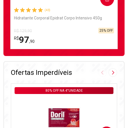
(43)
Hidratante Corporal Epidrat Corpo Intensivo 450g
25% OFF
R$ 129,90
97
R$
,90
FECHAR
FECHAR
Laboratório
Por Menos
Ofertas Imperdíveis
Imagem Anter
Próxima
80% OFF NA 4°UNIDADE
Ativar Desconto