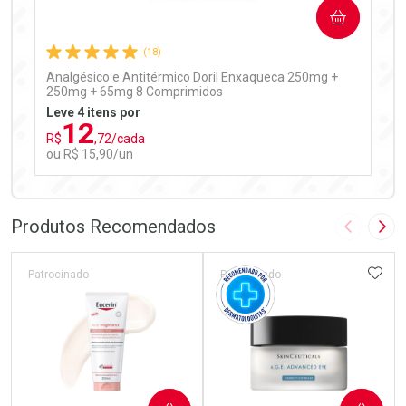
COMPRAR
Comprar sem Desconto
Comprar sem Desconto
Por R$ 97,90/cada
Por R$ 97,90/cada
(18)
Analgésico e Antitérmico Doril Enxaqueca 250mg +
250mg + 65mg 8 Comprimidos
Leve 4 itens por
12
R$
,72/cada
ou R$ 15,90/un
FECHAR
FECHAR
Laboratório
Por Menos
Produtos Recomendados
Imagem A
Pró
ADIC
Patrocinado
Patrocinado
Ativar Desconto