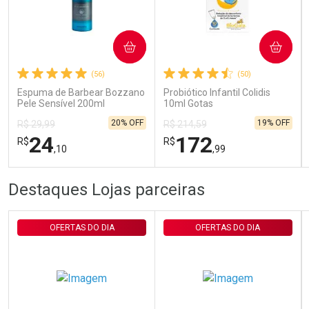
Ativar Desconto
COMPRAR
COMPRAR
(56)
(50)
Comprar sem Desconto
Comprar sem Desconto
Por R$ 29,30/cada
Por R$ 29,30/cada
Espuma de Barbear Bozzano
Probiótico Infantil Colidis
Pele Sensível 200ml
10ml Gotas
20% OFF
19% OFF
R$ 29,99
R$ 214,59
24
172
R$
R$
,10
,99
FECHAR
FECHAR
FEC
FEC
Destaques Lojas parceiras
Laboratório
Laboratório
Por Menos
Por Menos
OFERTAS DO DIA
OFERTAS DO DIA