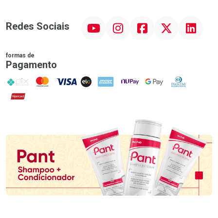
YouTube
Instagram
Facebook
Twitter
Linkedin
Redes Sociais
formas de
Pagamento
PIX
MasterCard
VISA
ELO
AMEX
NuPay
Google Pay
Diners Club
Hipercard
Promoção em Destaque