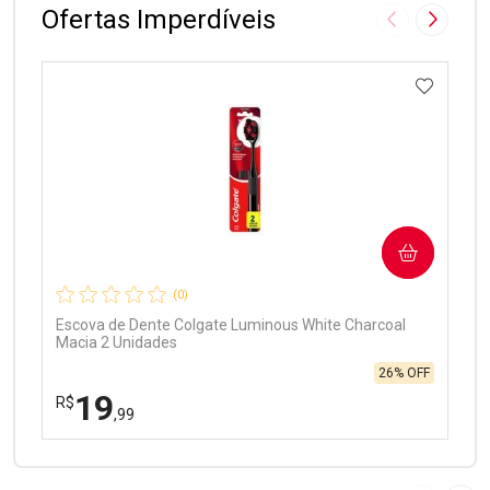
Ofertas Imperdíveis
Imagem Anter
Próxima
ADICIO
Ativar Desconto
COMPRAR
Comprar sem Desconto
Comprar sem Desconto
Por R$ 97,90/cada
Por R$ 97,90/cada
(0)
Escova de Dente Colgate Luminous White Charcoal
Macia 2 Unidades
26% OFF
19
R$
,99
FECHAR
FECHAR