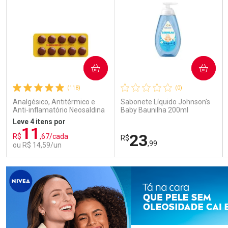
COMPRAR
COMPRAR
(118)
(0)
Analgésico, Antitérmico e
Sabonete Líquido Johnson's
Anti-inflamatório Neosaldina
Baby Baunilha 200ml
30mg + 300mg + 30mg 10
Leve 4 itens por
Drágeas
11
23
R$
,67/cada
R$
,99
ou R$ 14,59/un
FECHAR
FECHAR
FEC
FEC
Laboratório
Laboratório
Por Menos
Por Menos