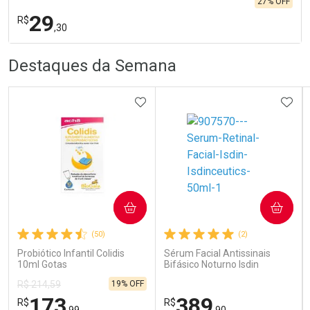
27% OFF
29
R$
,30
R
R
FECHA
FECHA
Destaques da Semana
Laboratório
Por Menos
ADICIONAR AOS FAVORITOS
ADIC
COMPRAR
COMPRAR
Ativar Desconto
(50)
(2)
Probiótico Infantil Colidis
Sérum Facial Antissinais
Comprar sem Desconto
Comprar sem Desconto
10ml Gotas
Bifásico Noturno Isdin
Por R$ 29,30/cada
Por R$ 29,30/cada
Isdinceutics Retinal com
19% OFF
R$ 214,59
Retinaldeído 50ml
173
389
R$
R$
,99
,90