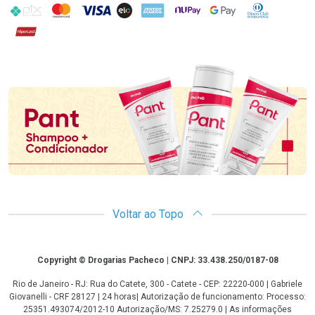
PIX
MasterCard
VISA
ELO
AMEX
NuPay
Google Pay
Diners Club
Hipercard
Promoção em Destaque
Voltar ao Topo
Copyright
Copyright © Drogarias Pacheco | CNPJ: 33.438.250/0187-08
Rio de Janeiro - RJ: Rua do Catete, 300 - Catete - CEP: 22220-000 | Gabriele
Giovanelli - CRF 28127 | 24 horas| Autorização de funcionamento: Processo:
25351.493074/2012-10 Autorização/MS: 7.25279.0 | As informações