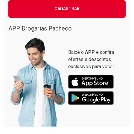
CADASTRAR
Comprar sem Desconto
Comprar sem Desconto
Comprar sem Desconto
Comprar sem Desconto
Por R$ 87,99/cada
Por R$ 137,94/cada
Por R$ 87,99/cada
Por R$ 137,94/cada
APP Drogarias Pacheco
Baixe o
APP
e confira
ofertas e descontos
exclusivos para você!