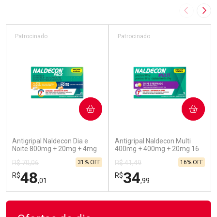
Imagem A
Pró
Patrocinado
Patrocinado
COMPRAR
COMPRAR
(45)
(52)
Antigripal Naldecon Dia e
Antigripal Naldecon Multi
Noite 800mg + 20mg + 4mg
400mg + 400mg + 20mg 16
24 comprimidos
Comprimidos
31% OFF
16% OFF
R$ 70,06
R$ 41,49
48
34
R$
R$
,01
,99
FECHAR
FECHAR
FEC
FEC
Laboratório
Laboratório