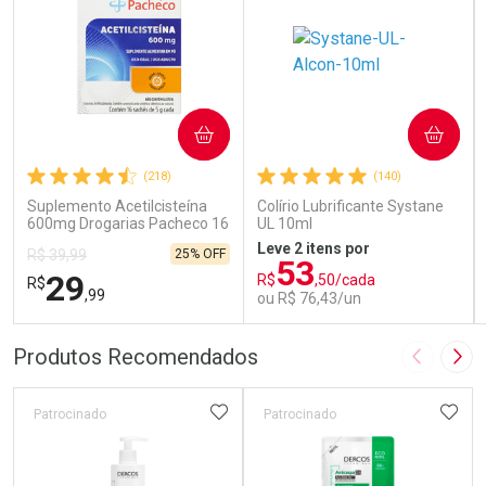
COMPRAR
COMPRAR
(218)
(140)
Suplemento Acetilcisteína
Colírio Lubrificante Systane
600mg Drogarias Pacheco 16
UL 10ml
Sachês
Leve 2 itens por
25% OFF
R$ 39,99
53
29
R$
,50/cada
R$
,99
ou R$ 76,43/un
FECHAR
FECHAR
FEC
FEC
Produtos Recomendados
Imagem A
Pró
Laboratório
Laboratório
Por Menos
Por Menos
ADICIONAR AOS FAVORITOS
ADIC
Patrocinado
Patrocinado