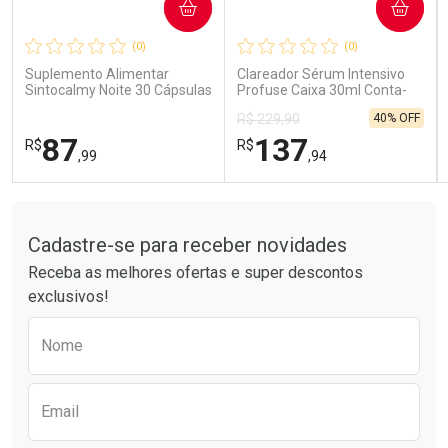
COMPRAR
COMPRAR
Ativar Desconto
Ativar Desconto
(0)
(0)
Comprar sem Desconto
Comprar sem Desconto
Comprar sem Desconto
Comprar sem Desconto
Suplemento Alimentar
Clareador Sérum Intensivo
Por R$ 85,99/cada
Por R$ 15,99/cada
Por R$ 85,99/cada
Por R$ 15,99/cada
Sintocalmy Noite 30 Cápsulas
Profuse Caixa 30ml Conta-
Gotas
40% OFF
R$ 229,90
87
137
R$
R$
,99
,94
Tudo sobre a Drogarias Pacheco
FECHAR
FECHAR
FEC
FEC
Laboratório
Laboratório
Por Menos
Por Menos
Cadastre-se para receber novidades
Receba as melhores ofertas e super descontos
exclusivos!
Preencha o formulário abaixo para receber 
Nome
Email
Ativar Desconto
Ativar Desconto