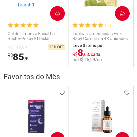
COMPRAR
COMPRAR
Ativar Desconto
Ativar Desconto
(53)
(30)
Comprar sem Desconto
Comprar sem Desconto
Comprar sem Desconto
Comprar sem Desconto
Gel de Limpeza Facial La
Toalhas Umedecidas Ever
Por R$ 123,29/cada
Por R$ 70,79/cada
Por R$ 123,29/cada
Por R$ 70,79/cada
Roche-Posay Effaclar
Baby Camomila 48 Unidades
Concentrado 300g
Leve 3 itens por
28% OFF
R$ 119,99
8
85
R$
,63/cada
R$
,99
ou R$ 15,99/un
FECHAR
FECHAR
FEC
FEC
Favoritos do Mês
Dermaclub
Laboratório
Por Menos
Por Menos
ADICIONAR AOS FAVORITOS
ADIC