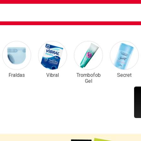
ca
isa?
em Destaque
Fraldas
Vibral
Trombofob
Secret
Gel