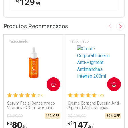
129
R$
,99
FECHAR
FECHAR
Dermaclub
Por Menos
Produtos Recomendados
Imagem A
Pró
Patrocinado
Patrocinado
Ativar Desconto
COMPRAR
COMPRAR
Comprar sem Desconto
Comprar sem Desconto
(17)
(72)
Por R$ 129,99/cada
Por R$ 129,99/cada
Sérum Facial Concentrado
Creme Corporal Eucerin Anti-
Vitamina C Darrow Actine
Pigment Antimanchas
30ml
Intenso 200ml
19% OFF
30% OFF
R$ 99,99
R$ 209,99
80
147
R$
R$
,59
,57