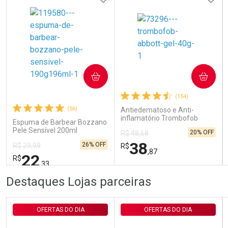
Ativar Desconto
COMPRAR
COMPRAR
(154)
Comprar sem Desconto
Comprar sem Desconto
Por R$ 143,94/cada
Por R$ 143,94/cada
(56)
Antiedematoso e Anti-
inflamatório Trombofob
Espuma de Barbear Bozzano
200U/g 40g
Pele Sensível 200ml
20% OFF
R$ 48,68
38
26% OFF
R$ 29,99
R$
,87
22
R$
,33
FECHAR
FECHAR
FEC
FEC
Destaques Lojas parceiras
Laboratório
Laboratório
Por Menos
Por Menos
OFERTAS DO DIA
OFERTAS DO DIA