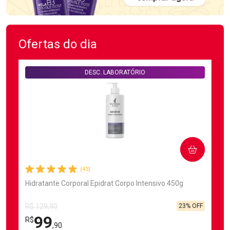
Ofertas do dia
DESC. LABORATÓRIO
COMPRAR
(43)
Hidratante Corporal Epidrat Corpo Intensivo 450g
23% OFF
R$ 129,90
99
R$
,90