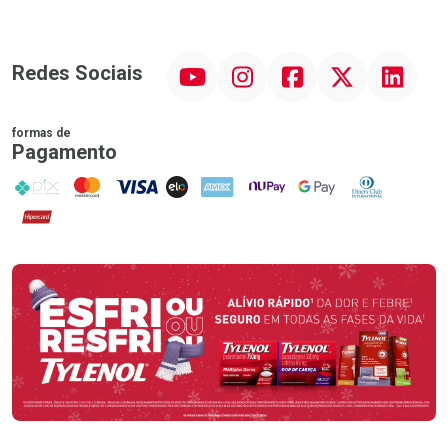
YouTube
Instagram
Facebook
Twitter
Linkedin
Redes Sociais
formas de
Pagamento
PIX
MasterCard
VISA
ELO
AMEX
NuPay
Google Pay
Diners Club
Hipercard
Promoção em Destaque