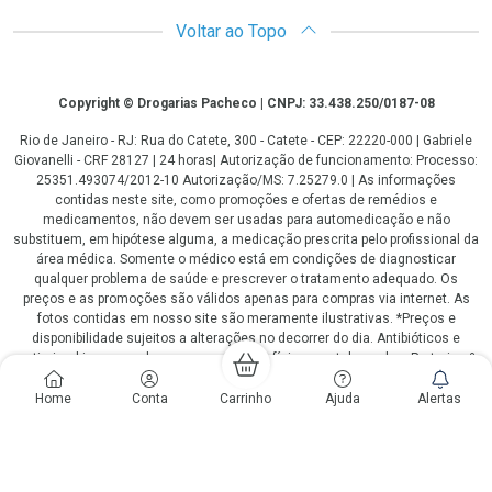
Voltar ao Topo
Copyright
Copyright © Drogarias Pacheco | CNPJ: 33.438.250/0187-08
Rio de Janeiro - RJ: Rua do Catete, 300 - Catete - CEP: 22220-000 | Gabriele
Giovanelli - CRF 28127 | 24 horas| Autorização de funcionamento: Processo:
25351.493074/2012-10 Autorização/MS: 7.25279.0 | As informações
contidas neste site, como promoções e ofertas de remédios e
medicamentos, não devem ser usadas para automedicação e não
substituem, em hipótese alguma, a medicação prescrita pelo profissional da
área médica. Somente o médico está em condições de diagnosticar
qualquer problema de saúde e prescrever o tratamento adequado. Os
preços e as promoções são válidos apenas para compras via internet. As
fotos contidas em nosso site são meramente ilustrativas. *Preços e
disponibilidade sujeitos a alterações no decorrer do dia. Antibióticos e
antimicrobianos vendas apenas em lojas físicas ou televendas. Portaria nº
344 - 01/02/1999 - Ministério da Saúde. Horário de funcionamento Central
de Vendas e Atendimento ao Cliente 4020 4404 ou 0800 282 10 10 de
Home
Conta
Carrinho
Ajuda
Alertas
domingo a domingo das 08h00 às 20h00.
LGPD Aceite os Cookies