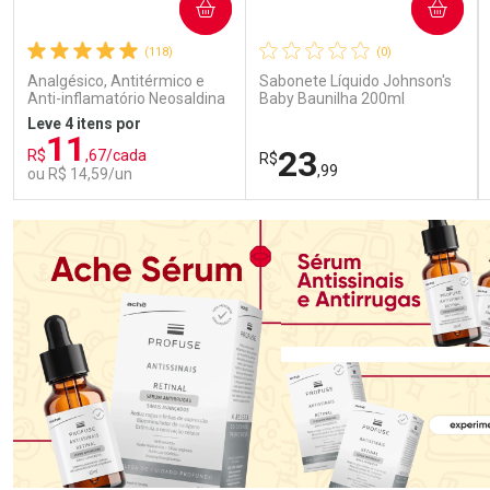
COMPRAR
COMPRAR
(118)
(0)
Analgésico, Antitérmico e
Sabonete Líquido Johnson's
Anti-inflamatório Neosaldina
Baby Baunilha 200ml
30mg + 300mg + 30mg 10
Leve 4 itens por
Drágeas
11
23
R$
,67/cada
R$
,99
ou R$ 14,59/un
FECHAR
FECHAR
FEC
FEC
Laboratório
Laboratório
Por Menos
Por Menos
Ativar Desconto
Ativar Desconto