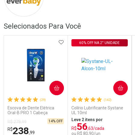
Selecionados Para Você
Ativar Desconto
Ativar Desconto
ADICIONAR AOS FAVORITOS
Comprar sem Desconto
Comprar sem Desconto
Comprar sem Desconto
Comprar sem Desconto
60% OFF NA 2° UNIDADE
Por R$ 719,00/cada
Por R$ 117,00/cada
Por R$ 719,00/cada
Por R$ 117,00/cada
COMPRAR
COMPRAR
(29)
(142)
Escova de Dente Elétrica
Colírio Lubrificante Systane
Oral-B PRO 1 Cabeça
UL 10ml
Redonda Recarregável 1
Leve 2 itens por
14% OFF
R$ 278,99
Unidade
56
238
R$
,63/cada
R$
,99
ou R$ 80,90/un