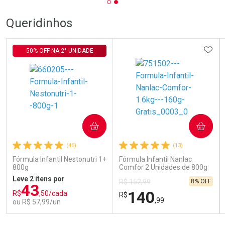
Queridinhos
ADIC
50% OFF NA 2° UNIDADE
COMPRAR
COMPRAR
(46)
(13)
Fórmula Infantil Nestonutri 1+
Fórmula Infantil Nanlac
800g
Comfor 2 Unidades de 800g
Leve 2 itens por
8% OFF
R$ 152,99
43
140
R$
,50/cada
R$
,99
ou R$ 57,99/un