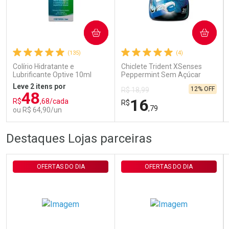
Ativar Desconto
COMPRAR
COMPRAR
(135)
(4)
Comprar sem Desconto
Comprar sem Desconto
Por R$ 29,30/cada
Por R$ 29,30/cada
Colírio Hidratante e
Chiclete Trident XSenses
Lubrificante Optive 10ml
Peppermint Sem Açúcar
Garrafa 54g
Leve 2 itens por
12% OFF
R$ 18,99
48
16
R$
,68/cada
R$
,79
ou R$ 64,90/un
FECHAR
FECHAR
FEC
FEC
Destaques Lojas parceiras
Laboratório
Laboratório
Por Menos
Por Menos
OFERTAS DO DIA
OFERTAS DO DIA