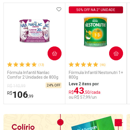
ADICIONAR AOS FAVORITOS
50% OFF NA 2° UNIDADE
COMPRAR
COMPRAR
(13)
(46)
Fórmula Infantil Nanlac
Fórmula Infantil Nestonutri 1+
Comfor 2 Unidades de 800g
800g
Leve 2 itens por
24% OFF
R$ 140,99
43
106
R$
,50/cada
R$
,99
ou R$ 57,99/un
FECHAR
FECHAR
FEC
FEC
Laboratório
Laboratório
Por Menos
Por Menos