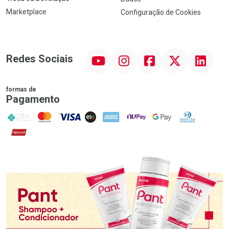
Marketplace
Configuração de Cookies
YouTube
Instagram
Facebook
Twitter
Linkedin
Redes Sociais
formas de
Pagamento
PIX
MasterCard
VISA
ELO
AMEX
NuPay
Google Pay
Diners Club
Hipercard
Promoção em Destaque