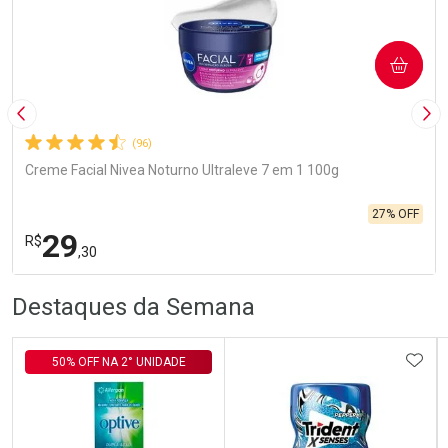
COMPRAR
Imagem Anterior
Pró
(96)
Creme Facial Nivea Noturno Ultraleve 7 em 1 100g
27% OFF
29
R$
,30
R
R
FECHA
FECHA
Destaques da Semana
Laboratório
Por Menos
ADIC
50% OFF NA 2° UNIDADE