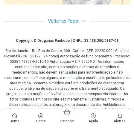
Voltar ao Topo
Copyright
Copyright © Drogarias Pacheco | CNPJ: 33.438.250/0187-08
Rio de Janeiro - RJ: Rua do Catete, 300 - Catete - CEP: 22220-000 | Gabriele
Giovanelli - CRF 28127 | 24 horas| Autorização de funcionamento: Processo:
25351.493074/2012-10 Autorização/MS: 7.25279.0 | As informações
contidas neste site, como promoções e ofertas de remédios e
medicamentos, não devem ser usadas para automedicação e não
substituem, em hipótese alguma, a medicação prescrita pelo profissional da
área médica. Somente o médico está em condições de diagnosticar
qualquer problema de saúde e prescrever o tratamento adequado. Os
preços e as promoções são válidos apenas para compras via internet. As
fotos contidas em nosso site são meramente ilustrativas. *Preços e
disponibilidade sujeitos a alterações no decorrer do dia. Antibióticos e
antimicrobianos vendas apenas em lojas físicas ou televendas. Portaria nº
344 - 01/02/1999 - Ministério da Saúde. Horário de funcionamento Central
de Vendas e Atendimento ao Cliente 4020 4404 ou 0800 282 10 10 de
Home
Conta
Carrinho
Ajuda
Alertas
domingo a domingo das 08h00 às 20h00.