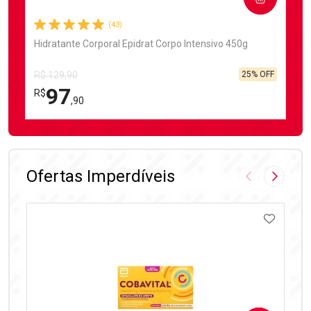
(43)
Hidratante Corporal Epidrat Corpo Intensivo 450g
25% OFF
R$ 129,90
97
R$
,90
FECHAR
FECHAR
Laboratório
Por Menos
Ofertas Imperdíveis
Imagem Anter
Próxima
ADICIO
Ativar Desconto