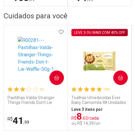
FECHAR
FECHAR
FEC
FEC
Cuidados para você
Laboratório
Dermaclub
Por Menos
Por Menos
ADICIONAR AOS FAVORITOS
LEVE 3 OU MAIS COM 40% OFF
COMPRAR
COMPRAR
Ativar Desconto
Ativar Desconto
(2)
(30)
Comprar sem Desconto
Comprar sem Desconto
Comprar sem Desconto
Comprar sem Desconto
Pastilhas Valda Stranger
Toalhas Umedecidas Ever
Por R$ 153,99/cada
Por R$ 71,99/cada
Por R$ 153,99/cada
Por R$ 71,99/cada
Things Friends Don’t Lie
Baby Camomila 48 Unidades
Waffle 50g
Leve 3 itens por
8
41
R$
,63/cada
R$
,99
ou R$ 14,39/un