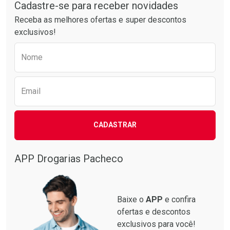
Por Menos
Por Menos
Cadastre-se para receber novidades
Receba as melhores ofertas e super descontos
exclusivos!
Preencha o formulário abaixo para receber 
Nome
Email
Ativar Desconto
Ativar Desconto
CADASTRAR
Comprar sem Desconto
Comprar sem Desconto
Comprar sem Desconto
Comprar sem Desconto
Por R$ 87,99/cada
Por R$ 137,94/cada
Por R$ 87,99/cada
Por R$ 137,94/cada
APP Drogarias Pacheco
Baixe o
APP
e confira
ofertas e descontos
exclusivos para você!