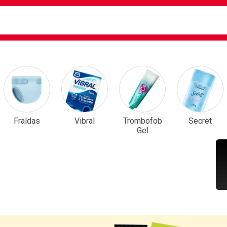
ca
isa?
em Destaque
Fraldas
Vibral
Trombofob
Secret
Gel