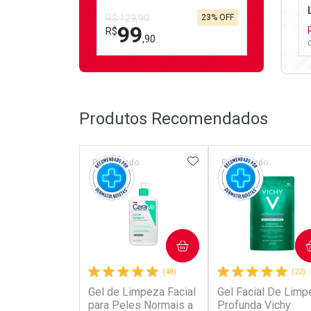
R$ 129,90
23% OFF
99
R$
,90
FECHAR
FECHAR
Laboratório
Por Menos
Produtos Recomendados
ADICIONAR AOS FAV
Patrocinado
Patrocinado
Ativar Desconto
COMPRAR
COMPRAR
Comprar sem Desconto
Comprar sem Desconto
(48)
(22)
Por R$ 99,90/cada
Por R$ 99,90/cada
Gel de Limpeza Facial
Gel Facial De Limp
para Peles Normais a
Profunda Vichy