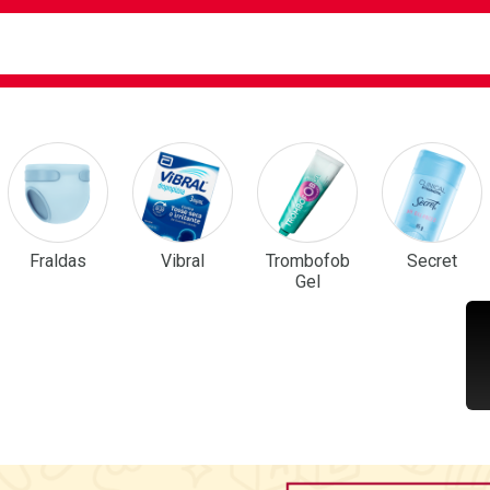
ca
isa?
em Destaque
Fraldas
Vibral
Trombofob
Secret
Gel