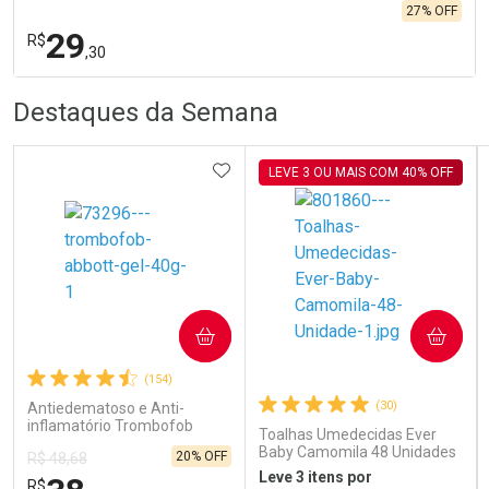
27% OFF
29
R$
,30
R
R
FECHA
FECHA
Destaques da Semana
Laboratório
Por Menos
ADICIONAR AOS FAVORITOS
LEVE 3 OU MAIS COM 40% OFF
Ativar Desconto
COMPRAR
COMPRAR
(154)
Comprar sem Desconto
Comprar sem Desconto
Por R$ 29,30/cada
Por R$ 29,30/cada
(30)
Antiedematoso e Anti-
inflamatório Trombofob
Toalhas Umedecidas Ever
200U/g 40g
Baby Camomila 48 Unidades
20% OFF
R$ 48,68
Leve 3 itens por
R$