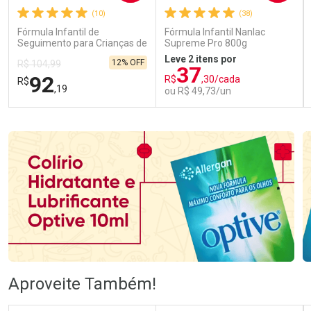
(10)
(38)
Fórmula Infantil de
Fórmula Infantil Nanlac
Seguimento para Crianças de
Supreme Pro 800g
Primeira Infância Nestonutri
Leve 2 itens por
12% OFF
R$ 104,99
2 Unidades de 800g cada
37
92
R$
,30/cada
R$
,19
ou R$ 49,73/un
FECHAR
FECHAR
FEC
FEC
Laboratório
Laboratório
Por Menos
Por Menos
Ativar Desconto
Ativar Desconto
Aproveite Também!