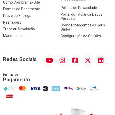
Como Comprar no Site
Política de Privacidade
Formas de Pagamento
Portal do Titular de Dados
Prazo de Entrega
Pessoais
Reembolso
Como Protegemos os Seus
Troca ou Devolução
Dados
Marketplace
Configuração de Cookies
YouTube
Instagram
Facebook
Twitter
Linkedin
Redes Sociais
formas de
Pagamento
PIX
MasterCard
VISA
ELO
AMEX
NuPay
Google Pay
Diners Club
Hipercard
Promoção em Destaque