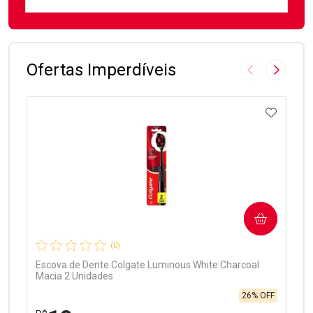
FECHAR
FECHAR
Laboratório
Por Menos
Ofertas Imperdíveis
Imagem Anter
Próxima
ADICIO
Ativar Desconto
COMPRAR
Comprar sem Desconto
Comprar sem Desconto
Por R$ 97,90/cada
Por R$ 97,90/cada
(0)
Escova de Dente Colgate Luminous White Charcoal
Macia 2 Unidades
26% OFF