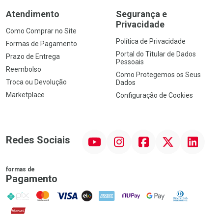
Atendimento
Segurança e
Privacidade
Como Comprar no Site
Política de Privacidade
Formas de Pagamento
Portal do Titular de Dados
Prazo de Entrega
Pessoais
Reembolso
Como Protegemos os Seus
Troca ou Devolução
Dados
Marketplace
Configuração de Cookies
YouTube
Instagram
Facebook
Twitter
Linkedin
Redes Sociais
formas de
Pagamento
PIX
MasterCard
VISA
ELO
AMEX
NuPay
Google Pay
Diners Club
Hipercard