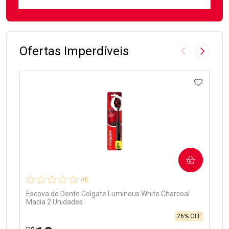
FECHAR
FECHAR
Laboratório
Por Menos
Ofertas Imperdíveis
Imagem Anter
Próxima
ADICIO
Ativar Desconto
COMPRAR
Comprar sem Desconto
Comprar sem Desconto
Por R$ 97,90/cada
Por R$ 97,90/cada
(0)
Escova de Dente Colgate Luminous White Charcoal
Macia 2 Unidades
26% OFF