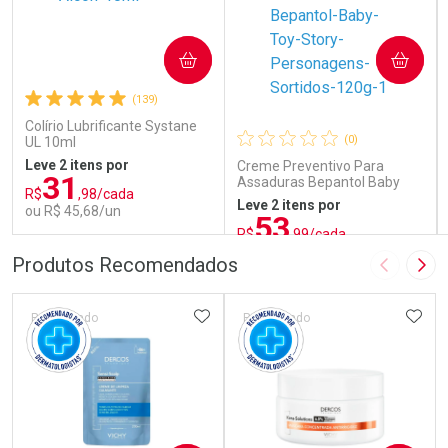
COMPRAR
COMPRAR
(139)
Colírio Lubrificante Systane
(0)
UL 10ml
Leve 2 itens por
Creme Preventivo Para
31
Assaduras Bepantol Baby
R$
,98/cada
Toy Story Personagens
Leve 2 itens por
ou R$ 45,68/un
Sortidos 120g
53
R$
,99/cada
ou R$ 71,99/un
FECHAR
FECHAR
FEC
FEC
Produtos Recomendados
Imagem A
Pró
Laboratório
Laboratório
Por Menos
Por Menos
ADICIONAR AOS FAVORITOS
ADIC
Patrocinado
Patrocinado