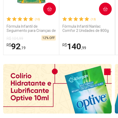
COMPRAR
COMPRAR
(10)
(13)
Fórmula Infantil de
Fórmula Infantil Nanlac
Seguimento para Crianças de
Comfor 2 Unidades de 800g
Primeira Infância Nestonutri
12% OFF
R$ 104,99
2 Unidades de 800g cada
92
140
R$
R$
,19
,99
FECHAR
FECHAR
FEC
FEC
Laboratório
Laboratório
Por Menos
Por Menos