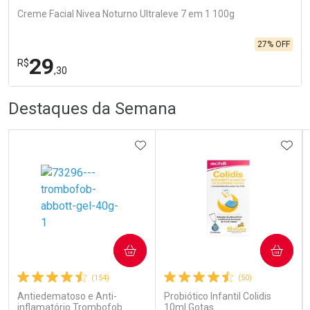
Creme Facial Nivea Noturno Ultraleve 7 em 1 100g
27% OFF
29
R$
,30
R
R
FECHA
FECHA
Destaques da Semana
Laboratório
Por Menos
ADICIONAR AOS FAVORITOS
ADIC
Ativar Desconto
COMPRAR
COMPRAR
(154)
(50)
Comprar sem Desconto
Comprar sem Desconto
Por R$ 29,30/cada
Por R$ 29,30/cada
Antiedematoso e Anti-
Probiótico Infantil Colidis
inflamatório Trombofob
10ml Gotas