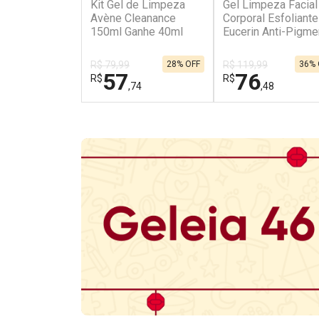
Kit Gel de Limpeza
Gel Limpeza Facial
Avène Cleanance
Corporal Esfoliante
150ml Ganhe 40ml
Eucerin Anti-Pigme
200ml
R$ 79,99
28% OFF
R$ 119,99
36% 
57
76
R$
R$
,74
,48
FECHAR
FECHAR
Laboratório
Laboratório
Por Menos
Por Menos
Ativar Desconto
Ativar Desconto
Comprar sem Desconto
Comprar sem Des
Comprar sem Desconto
Comprar sem Des