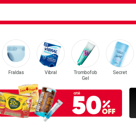
ca
isa?
em Destaque
Fraldas
Vibral
Trombofob
Secret
Gel