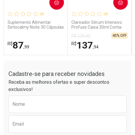
COMPRAR
COMPRAR
Ativar Desconto
Ativar Desconto
(0)
(0)
Comprar sem Desconto
Comprar sem Desconto
Comprar sem Desconto
Comprar sem Desconto
Suplemento Alimentar
Clareador Sérum Intensivo
Por R$ 15,99/cada
Por R$ 26,99/cada
Por R$ 15,99/cada
Por R$ 26,99/cada
Sintocalmy Noite 30 Cápsulas
Profuse Caixa 30ml Conta-
Gotas
40% OFF
R$ 229,90
87
137
R$
R$
,99
,94
Tudo sobre a Drogarias Pacheco
FECHAR
FECHAR
FEC
FEC
Laboratório
Laboratório
Por Menos
Por Menos
Cadastre-se para receber novidades
Receba as melhores ofertas e super descontos
exclusivos!
Preencha o formulário abaixo para receber 
Nome
Email
Ativar Desconto
Ativar Desconto