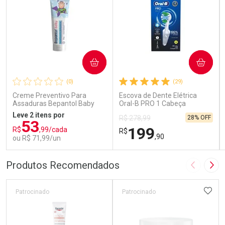
COMPRAR
COMPRAR
(0)
(29)
Creme Preventivo Para
Escova de Dente Elétrica
Assaduras Bepantol Baby
Oral-B PRO 1 Cabeça
Toy Story Personagens
Redonda Recarregável 1
Leve 2 itens por
28% OFF
R$ 278,99
Sortidos 120g
Unidade
53
199
R$
,99/cada
R$
,90
ou R$ 71,99/un
FECHAR
FECHAR
FEC
FEC
Produtos Recomendados
Imagem A
Pró
Laboratório
Laboratório
Por Menos
Por Menos
ADIC
Patrocinado
Patrocinado