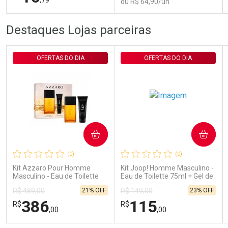
ou R$ 64,90/un
FECHAR
FECHAR
FEC
FEC
Destaques Lojas parceiras
Laboratório
Laboratório
Por Menos
Por Menos
OFERTAS DO DIA
OFERTAS DO DIA
COMPRAR
COMPRAR
Ativar Desconto
Ativar Desconto
(0)
(0)
Comprar sem Desconto
Comprar sem Desconto
Comprar sem Desconto
Comprar sem Desconto
Kit Azzaro Pour Homme
Kit Joop! Homme Masculino -
Por R$ 16,79/cada
Por R$ 64,90/cada
Por R$ 16,79/cada
Por R$ 64,90/cada
Masculino - Eau de Toilette
Eau de Toilette 75ml + Gel de
100ml + Shampoo
Banho 75ml
21% OFF
23% OFF
R$ 489,00
R$ 149,00
386
115
R$
R$
,00
,00