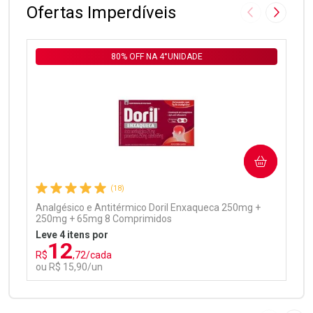
Ofertas Imperdíveis
Imagem Anter
Próxima
80% OFF NA 4°UNIDADE
Ativar Desconto
COMPRAR
Comprar sem Desconto
Comprar sem Desconto
Por R$ 97,90/cada
Por R$ 97,90/cada
(18)
Analgésico e Antitérmico Doril Enxaqueca 250mg +
250mg + 65mg 8 Comprimidos
Leve 4 itens por
12
R$
,72/cada
ou R$ 15,90/un
FECHAR
FECHAR