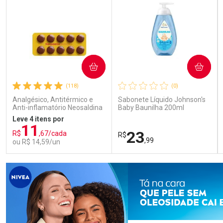
COMPRAR
COMPRAR
(118)
(0)
Analgésico, Antitérmico e
Sabonete Líquido Johnson's
Anti-inflamatório Neosaldina
Baby Baunilha 200ml
30mg + 300mg + 30mg 10
Leve 4 itens por
Drágeas
11
23
R$
,67/cada
R$
,99
ou R$ 14,59/un
FECHAR
FECHAR
FEC
FEC
Laboratório
Laboratório
Por Menos
Por Menos