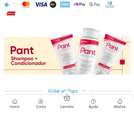
PIX
MasterCard
VISA
ELO
AMEX
NuPay
Google Pay
Diners Club
Hipercard
Promoção em Destaque
Voltar ao Topo
Home
Conta
Carrinho
Ajuda
Alertas
Copyright
Copyright © Drogarias Pacheco | CNPJ: 33.438.250/0187-08
Rio de Janeiro - RJ: Rua do Catete, 300 - Catete - CEP: 22220-000 | Gabriele
Giovanelli - CRF 28127 | 24 horas| Autorização de funcionamento: Processo:
25351.493074/2012-10 Autorização/MS: 7.25279.0 | As informações