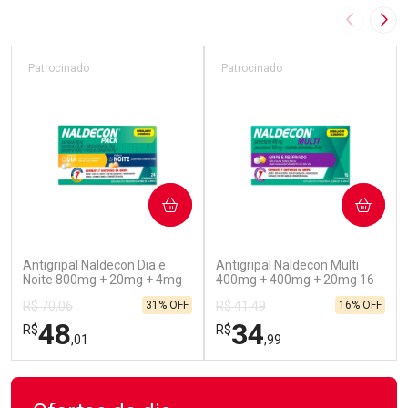
Imagem A
Pró
Patrocinado
Patrocinado
COMPRAR
COMPRAR
(45)
(52)
Antigripal Naldecon Dia e
Antigripal Naldecon Multi
Noite 800mg + 20mg + 4mg
400mg + 400mg + 20mg 16
24 comprimidos
Comprimidos
31% OFF
16% OFF
R$ 70,06
R$ 41,49
48
34
R$
R$
,01
,99
FECHAR
FECHAR
FEC
FEC
Laboratório
Laboratório