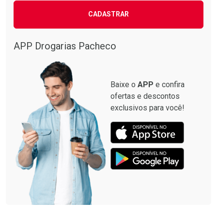
CADASTRAR
Comprar sem Desconto
Comprar sem Desconto
Comprar sem Desconto
Comprar sem Desconto
Por R$ 87,99/cada
Por R$ 137,94/cada
Por R$ 87,99/cada
Por R$ 137,94/cada
APP Drogarias Pacheco
Baixe o
APP
e confira
ofertas e descontos
exclusivos para você!