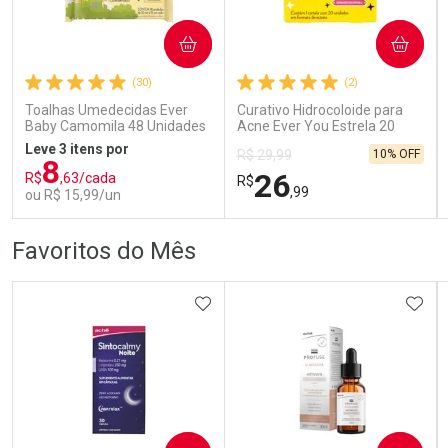
COMPRAR
COMPRAR
Ativar Desconto
Ativar Desconto
(30)
(2)
Comprar sem Desconto
Comprar sem Desconto
Comprar sem Desconto
Comprar sem Desconto
Toalhas Umedecidas Ever
Curativo Hidrocoloide para
Por R$ 167,99/cada
Por R$ 136,99/cada
Por R$ 167,99/cada
Por R$ 136,99/cada
Baby Camomila 48 Unidades
Acne Ever You Estrela 20
Unidades
Leve 3 itens por
10% OFF
R$ 29,99
8
26
R$
,63/cada
R$
,99
ou R$ 15,99/un
FECHAR
FECHAR
FEC
FEC
Favoritos do Mês
Laboratório
Laboratório
Por Menos
Por Menos
ADICIONAR AOS FAVORITOS
ADIC