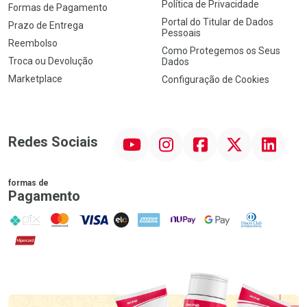
Política de Privacidade
Formas de Pagamento
Portal do Titular de Dados
Prazo de Entrega
Pessoais
Reembolso
Como Protegemos os Seus
Troca ou Devolução
Dados
Marketplace
Configuração de Cookies
YouTube
Instagram
Facebook
Twitter
Linkedin
Redes Sociais
formas de
Pagamento
PIX
MasterCard
VISA
ELO
AMEX
NuPay
Google Pay
Diners Club
Hipercard
Promoção em Destaque