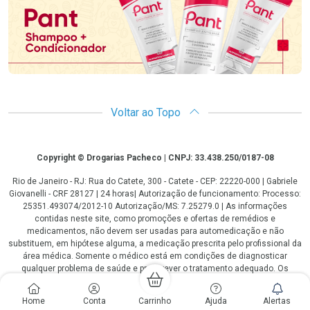
Voltar ao Topo
Copyright
Copyright © Drogarias Pacheco | CNPJ: 33.438.250/0187-08
Rio de Janeiro - RJ: Rua do Catete, 300 - Catete - CEP: 22220-000 | Gabriele
Giovanelli - CRF 28127 | 24 horas| Autorização de funcionamento: Processo:
25351.493074/2012-10 Autorização/MS: 7.25279.0 | As informações
contidas neste site, como promoções e ofertas de remédios e
medicamentos, não devem ser usadas para automedicação e não
substituem, em hipótese alguma, a medicação prescrita pelo profissional da
área médica. Somente o médico está em condições de diagnosticar
qualquer problema de saúde e prescrever o tratamento adequado. Os
preços e as promoções são válidos apenas para compras via internet. As
fotos contidas em nosso site são meramente ilustrativas. *Preços e
Home
Conta
Carrinho
Ajuda
Alertas
disponibilidade sujeitos a alterações no decorrer do dia. Antibióticos e