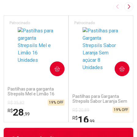
Imagem A
Pró
Patrocinado
Patrocinado
COMPRAR
COMPRAR
(229)
(69)
Pastilhas para garganta
Strepsils Mel e Limão 16
Pastilhas para Garganta
Unidades
Strepsils Sabor Laranja Sem
19% OFF
R$ 35,82
açúcar 8 Unidades
28
19% OFF
R$ 20,89
R$
,99
16
R$
,99
FECHAR
FECHAR
FEC
FEC