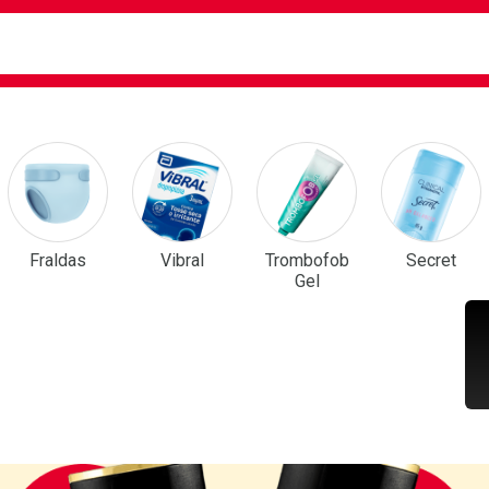
ca
isa?
em Destaque
Fraldas
Vibral
Trombofob
Secret
Gel