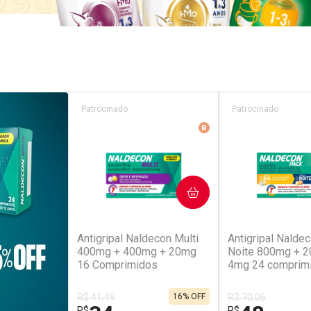
Patrocinado
Patrocinado
Medicamento De Refer
COMPRAR
COM
(52)
(4
Antigripal Naldecon Multi
Antigripal Naldec
400mg + 400mg + 20mg
Noite 800mg + 
16 Comprimidos
4mg 24 comprim
R$ 41,49
16% OFF
R$ 70,06
R$
R$