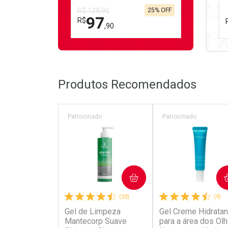
R$ 129,90
25% OFF
97
R$
,90
FECHAR
FECHAR
Laboratório
Por Menos
Produtos Recomendados
Patrocinado
Patrocinado
Ativar Desconto
COMPRAR
COMPRAR
Comprar sem Desconto
Comprar sem Desconto
(20)
(9)
Por R$ 97,90/cada
Por R$ 97,90/cada
Gel de Limpeza
Gel Creme Hidratan
Mantecorp Suave
para a área dos Ol