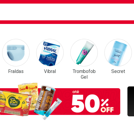
ca
isa?
em Destaque
Fraldas
Vibral
Trombofob
Secret
Gel