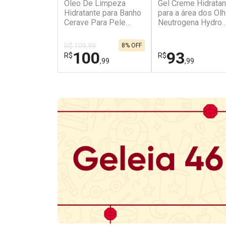
Óleo De Limpeza
Gel Creme Hidratan
Hidratante para Banho
para a área dos Ol
Cerave Para Pele
Neutrogena Hydro
Normal a Seca 236ml
Boost 15g
R$ 109,99
8% OFF
100
93
R$
R$
,99
,99
FECHAR
FECHAR
Dermaclub
Laboratório
Por Menos
Por Menos
Ativar Desconto
Ativar Desconto
Comprar sem Desconto
Comprar sem Des
Comprar sem Desconto
Comprar sem Des