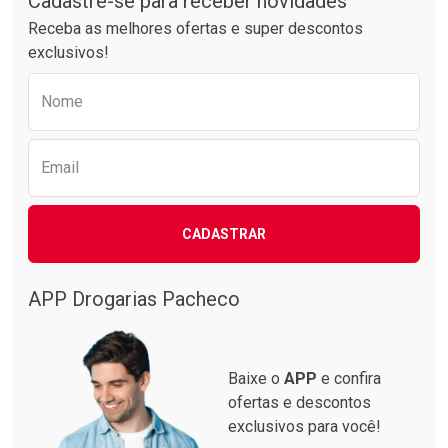
Cadastre-se para receber novidades
Receba as melhores ofertas e super descontos
exclusivos!
Preencha o formulário abaixo para receber 
Nome
Email
Ativar Desconto
Ativar Desconto
CADASTRAR
Comprar sem Desconto
Comprar sem Desconto
Comprar sem Desconto
Comprar sem Desconto
Por R$ 87,99/cada
Por R$ 137,94/cada
Por R$ 87,99/cada
Por R$ 137,94/cada
APP Drogarias Pacheco
Baixe o
APP
e confira
ofertas e descontos
exclusivos para você!