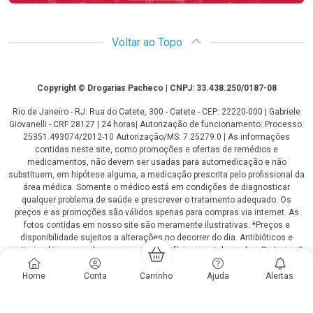
Voltar ao Topo
Copyright
Copyright © Drogarias Pacheco | CNPJ: 33.438.250/0187-08
Rio de Janeiro - RJ: Rua do Catete, 300 - Catete - CEP: 22220-000 | Gabriele
Giovanelli - CRF 28127 | 24 horas| Autorização de funcionamento: Processo:
25351.493074/2012-10 Autorização/MS: 7.25279.0 | As informações
contidas neste site, como promoções e ofertas de remédios e
medicamentos, não devem ser usadas para automedicação e não
substituem, em hipótese alguma, a medicação prescrita pelo profissional da
área médica. Somente o médico está em condições de diagnosticar
qualquer problema de saúde e prescrever o tratamento adequado. Os
preços e as promoções são válidos apenas para compras via internet. As
fotos contidas em nosso site são meramente ilustrativas. *Preços e
disponibilidade sujeitos a alterações no decorrer do dia. Antibióticos e
antimicrobianos vendas apenas em lojas físicas ou televendas. Portaria nº
344 - 01/02/1999 - Ministério da Saúde. Horário de funcionamento Central
de Vendas e Atendimento ao Cliente 4020 4404 ou 0800 282 10 10 de
Home
Conta
Carrinho
Ajuda
Alertas
domingo a domingo das 08h00 às 20h00.