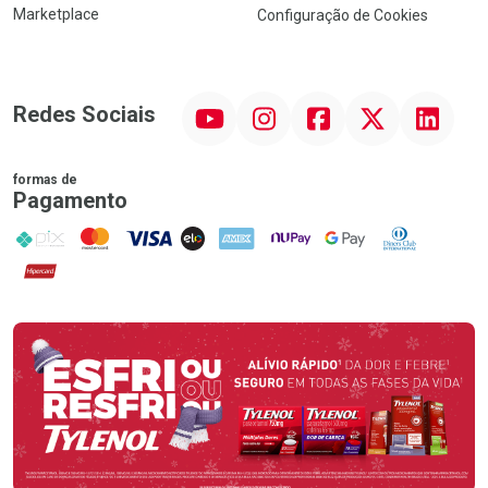
Marketplace
Configuração de Cookies
YouTube
Instagram
Facebook
Twitter
Linkedin
Redes Sociais
formas de
Pagamento
PIX
MasterCard
VISA
ELO
AMEX
NuPay
Google Pay
Diners Club
Hipercard
Promoção em Destaque