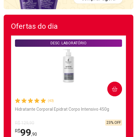
Ofertas do dia
DESC. LABORATÓRIO
COMPRAR
(43)
Hidratante Corporal Epidrat Corpo Intensivo 450g
23% OFF
R$ 129,90
99
R$
,90