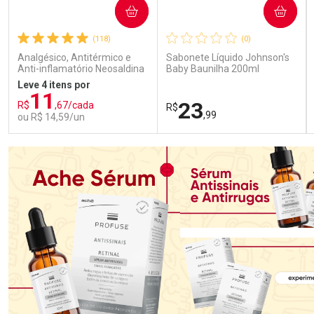
COMPRAR
COMPRAR
(118)
(0)
Analgésico, Antitérmico e
Sabonete Líquido Johnson's
Anti-inflamatório Neosaldina
Baby Baunilha 200ml
30mg + 300mg + 30mg 10
Leve 4 itens por
Drágeas
11
23
R$
,67/cada
R$
,99
ou R$ 14,59/un
FECHAR
FECHAR
FEC
FEC
Laboratório
Laboratório
Por Menos
Por Menos
Ativar Desconto
Ativar Desconto