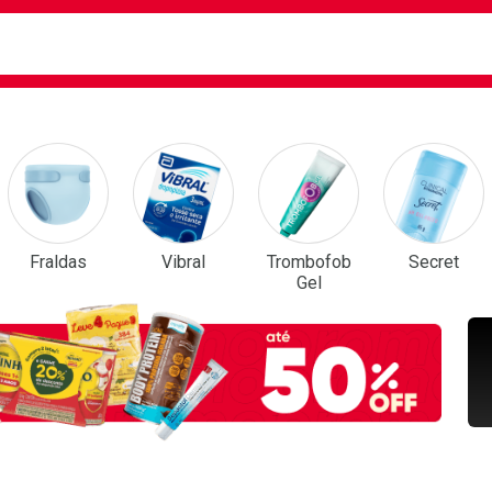
ca
isa?
em Destaque
Fraldas
Vibral
Trombofob
Secret
Gel