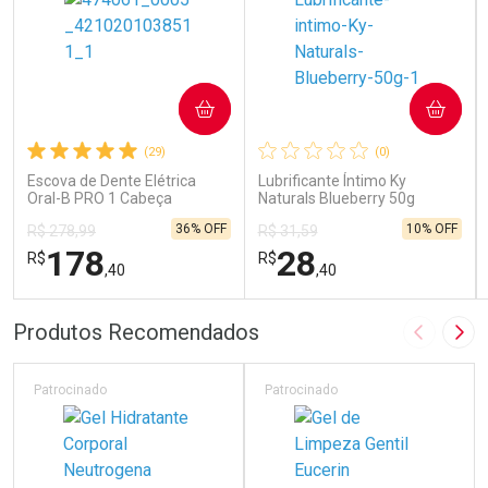
COMPRAR
COMPRAR
(29)
(0)
Escova de Dente Elétrica
Lubrificante Íntimo Ky
Oral-B PRO 1 Cabeça
Naturals Blueberry 50g
Redonda Recarregável 1
36% OFF
10% OFF
R$ 278,99
R$ 31,59
Unidade
178
28
R$
R$
,40
,40
FECHAR
FECHAR
FEC
FEC
Produtos Recomendados
Imagem A
Pró
Laboratório
Laboratório
Por Menos
Por Menos
Patrocinado
Patrocinado