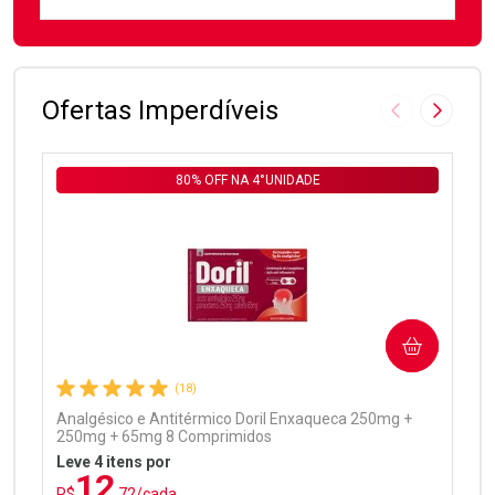
FECHAR
FECHAR
Laboratório
Por Menos
Ofertas Imperdíveis
Imagem Anter
Próxima
80% OFF NA 4°UNIDADE
Ativar Desconto
COMPRAR
Comprar sem Desconto
Comprar sem Desconto
Por R$ 99,90/cada
Por R$ 99,90/cada
(18)
Analgésico e Antitérmico Doril Enxaqueca 250mg +
250mg + 65mg 8 Comprimidos
Leve 4 itens por
12
R$
,72/cada