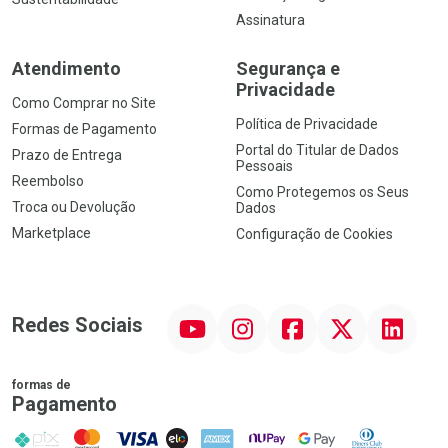
Assinatura
Atendimento
Segurança e
Privacidade
Como Comprar no Site
Política de Privacidade
Formas de Pagamento
Portal do Titular de Dados
Prazo de Entrega
Pessoais
Reembolso
Como Protegemos os Seus
Troca ou Devolução
Dados
Marketplace
Configuração de Cookies
YouTube
Instagram
Facebook
Twitter
Linkedin
Redes Sociais
formas de
Pagamento
PIX
MasterCard
VISA
ELO
AMEX
NuPay
Google Pay
Diners Club