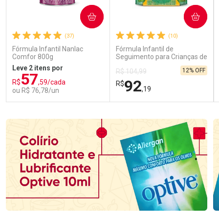
COMPRAR
COMPRAR
(37)
(10)
Fórmula Infantil Nanlac
Fórmula Infantil de
Comfor 800g
Seguimento para Crianças de
Primeira Infância Nestonutri
Leve 2 itens por
12% OFF
R$ 104,99
2 Unidades de 800g cada
57
92
R$
,59/cada
R$
,19
ou R$ 76,78/un
FECHAR
FECHAR
FEC
FEC
Laboratório
Laboratório
Por Menos
Por Menos