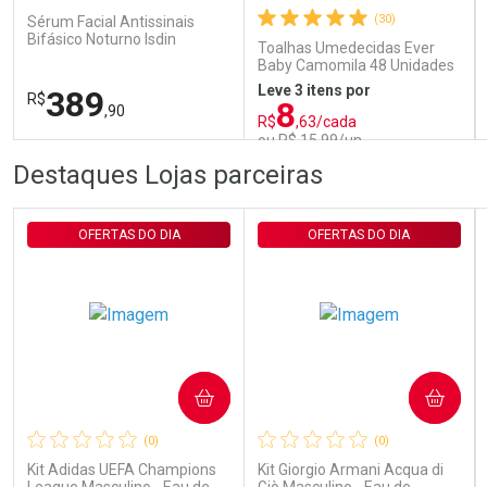
(30)
Sérum Facial Antissinais
Bifásico Noturno Isdin
Toalhas Umedecidas Ever
Isdinceutics Retinal com
Baby Camomila 48 Unidades
Retinaldeído 50ml
Leve 3 itens por
389
R$
8
,90
R$
,63/cada
ou R$ 15,99/un
FECHAR
FECHAR
FEC
FEC
Destaques Lojas parceiras
Laboratório
Laboratório
Por Menos
Por Menos
OFERTAS DO DIA
OFERTAS DO DIA
COMPRAR
COMPRAR
Ativar Desconto
Ativar Desconto
(0)
(0)
Comprar sem Desconto
Comprar sem Desconto
Comprar sem Desconto
Comprar sem Desconto
Kit Adidas UEFA Champions
Kit Giorgio Armani Acqua di
Por R$ 389,90/cada
Por R$ 15,99/cada
Por R$ 389,90/cada
Por R$ 15,99/cada