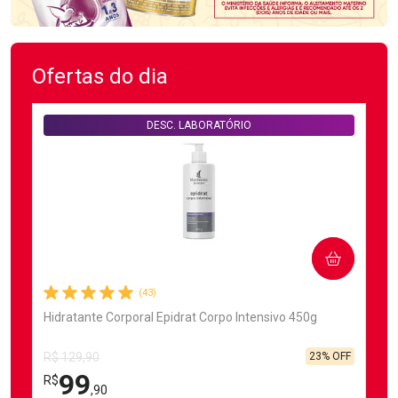
Ofertas do dia
DESC. LABORATÓRIO
COMPRAR
(43)
Hidratante Corporal Epidrat Corpo Intensivo 450g
23% OFF
R$ 129,90
99
R$
,90