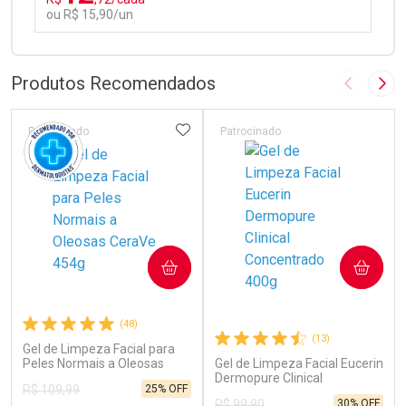
ou R$ 15,90/un
FECHAR
FECHAR
Laboratório
Por Menos
Produtos Recomendados
Imagem A
Pró
ADICIONAR AOS FAVORITOS
Patrocinado
Patrocinado
Ativar Desconto
COMPRAR
COMPRAR
Comprar sem Desconto
Comprar sem Desconto
Por R$ 15,90/cada
Por R$ 15,90/cada
(48)
(13)
Gel de Limpeza Facial para
Peles Normais a Oleosas
Gel de Limpeza Facial Eucerin
CeraVe 454g
Dermopure Clinical
25% OFF
R$ 109,99
Concentrado 400g
30% OFF
R$ 99,90