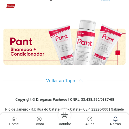
Hipercard
Promoção em Destaque
Voltar ao Topo
Copyright
Copyright © Drogarias Pacheco | CNPJ: 33.438.250/0187-08
Rio de Janeiro - RJ: Rua do Catete, 300 - Catete - CEP: 22220-000 | Gabriele
Giovanelli - CRF 28127 | 24 horas| Autorização de funcionamento: Processo:
25351.493074/2012-10 Autorização/MS: 7.25279.0 | As informações
Home
Conta
Carrinho
Ajuda
Alertas
contidas neste site, como promoções e ofertas de remédios e