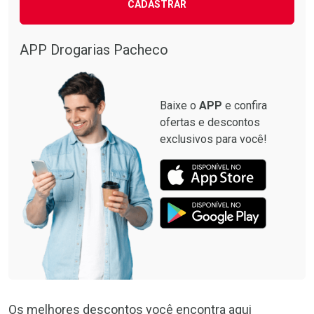
CADASTRAR
Comprar sem Desconto
Comprar sem Desconto
Comprar sem Desconto
Comprar sem Desconto
Por R$ 87,99/cada
Por R$ 137,94/cada
Por R$ 87,99/cada
Por R$ 137,94/cada
APP Drogarias Pacheco
Baixe o
APP
e confira
ofertas e descontos
exclusivos para você!
Os melhores descontos você encontra aqui