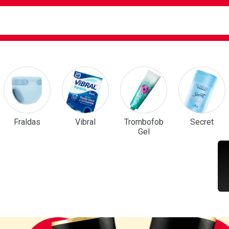
ca
isa?
em Destaque
Fraldas
Vibral
Trombofob
Secret
Gel