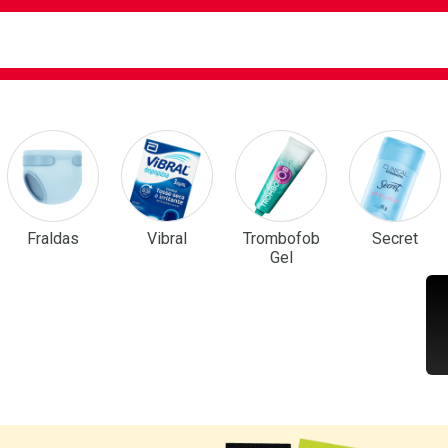
ca
isa?
em Destaque
Fraldas
Vibral
Trombofob
Secret
Gel