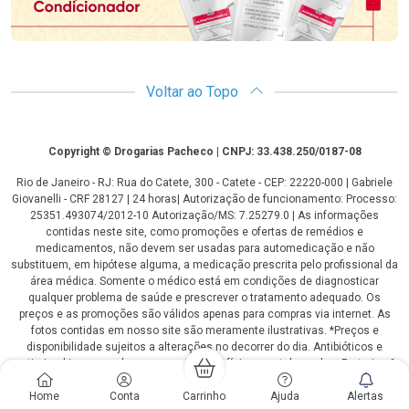
Voltar ao Topo
Copyright
Copyright © Drogarias Pacheco | CNPJ: 33.438.250/0187-08
Rio de Janeiro - RJ: Rua do Catete, 300 - Catete - CEP: 22220-000 | Gabriele
Giovanelli - CRF 28127 | 24 horas| Autorização de funcionamento: Processo:
25351.493074/2012-10 Autorização/MS: 7.25279.0 | As informações
contidas neste site, como promoções e ofertas de remédios e
medicamentos, não devem ser usadas para automedicação e não
substituem, em hipótese alguma, a medicação prescrita pelo profissional da
área médica. Somente o médico está em condições de diagnosticar
qualquer problema de saúde e prescrever o tratamento adequado. Os
preços e as promoções são válidos apenas para compras via internet. As
fotos contidas em nosso site são meramente ilustrativas. *Preços e
disponibilidade sujeitos a alterações no decorrer do dia. Antibióticos e
antimicrobianos vendas apenas em lojas físicas ou televendas. Portaria nº
344 - 01/02/1999 - Ministério da Saúde. Horário de funcionamento Central
de Vendas e Atendimento ao Cliente 4020 4404 ou 0800 282 10 10 de
Home
Conta
Carrinho
Ajuda
Alertas