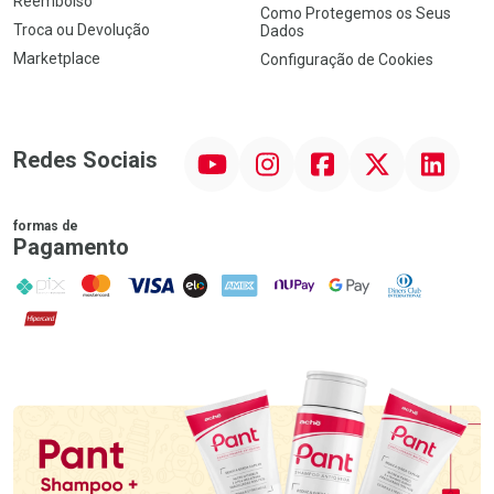
Reembolso
Como Protegemos os Seus
Troca ou Devolução
Dados
Marketplace
Configuração de Cookies
YouTube
Instagram
Facebook
Twitter
Linkedin
Redes Sociais
formas de
Pagamento
PIX
MasterCard
VISA
ELO
AMEX
NuPay
Google Pay
Diners Club
Hipercard
Promoção em Destaque