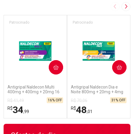
Imagem A
Pró
Patrocinado
Patrocinado
COMPRAR
COMPRAR
(52)
(45)
Antigripal Naldecon Multi
Antigripal Naldecon Dia e
400mg + 400mg + 20mg 16
Noite 800mg + 20mg + 4mg
Comprimidos
24 comprimidos
16% OFF
31% OFF
R$ 41,49
R$ 70,06
34
48
R$
R$
,99
,01
FECHAR
FECHAR
FEC
FEC
Laboratório
Laboratório