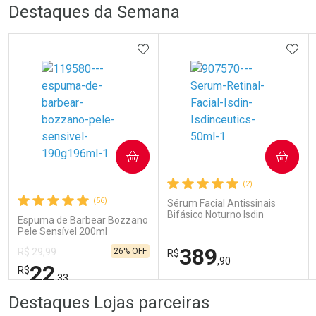
R
R
FECHA
FECHA
Destaques da Semana
Laboratório
Por Menos
ADICIONAR AOS FAVORITOS
ADIC
Ativar Desconto
COMPRAR
COMPRAR
(2)
Comprar sem Desconto
Comprar sem Desconto
Por R$ 29,30/cada
Por R$ 29,30/cada
(56)
Sérum Facial Antissinais
Bifásico Noturno Isdin
Espuma de Barbear Bozzano
Isdinceutics Retinal com
Pele Sensível 200ml
Retinaldeído 50ml
389
26% OFF
R$ 29,99
R$
,90
22
R$
,33
FECHAR
FECHAR
FEC
FEC
Destaques Lojas parceiras
Laboratório
Laboratório