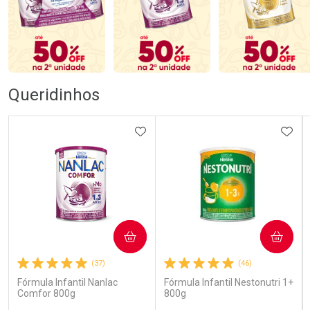
Queridinhos
ADICIONAR AOS FAVORITOS
ADIC
COMPRAR
COMPRAR
(37)
(46)
Fórmula Infantil Nanlac
Fórmula Infantil Nestonutri 1+
Comfor 800g
800g