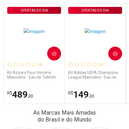
Por Menos
Por Menos
OFERTAS DO DIA
OFERTAS DO DIA
COMPRAR
COMPRAR
Ativar Desconto
Ativar Desconto
(0)
(0)
Comprar sem Desconto
Comprar sem Desconto
Comprar sem Desconto
Comprar sem Desconto
Kit Azzaro Pour Homme
Kit Adidas UEFA Champions
Por R$ 22,33/cada
Por R$ 389,90/cada
Por R$ 22,33/cada
Por R$ 389,90/cada
Masculino - Eau de Toilette
League Masculino - Eau de
100ml + Shampoo
Toilette 100ml + Shower Gel
250ml
489
149
R$
R$
,00
,00
FECHAR
FECHAR
FEC
FEC
As Marcas Mais Amadas
Laboratório
Laboratório
Por Menos
Por Menos
do Brasil e do Mundo