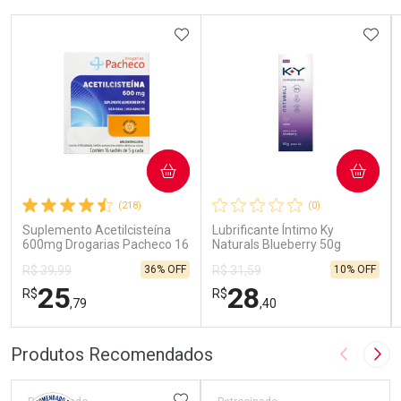
ADICIONAR AOS FAVORITOS
ADIC
COMPRAR
COMPRAR
(218)
(0)
Suplemento Acetilcisteína
Lubrificante Íntimo Ky
600mg Drogarias Pacheco 16
Naturals Blueberry 50g
Sachês
36% OFF
10% OFF
R$ 39,99
R$ 31,59
25
28
R$
R$
,79
,40
FECHAR
FECHAR
FEC
FEC
Produtos Recomendados
Imagem A
Pró
Laboratório
Laboratório
Por Menos
Por Menos
ADICIONAR AOS FAVORITOS