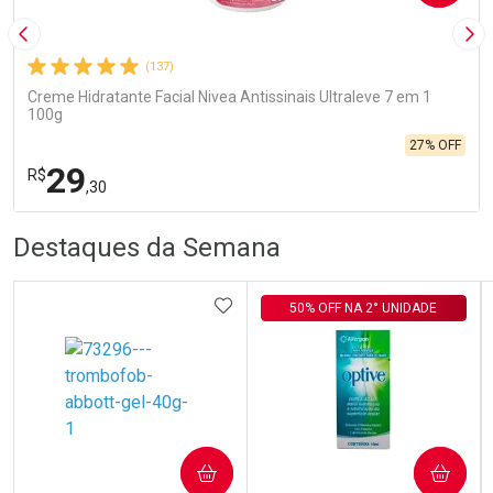
Imagem Anterior
Pró
(137)
Creme Hidratante Facial Nivea Antissinais Ultraleve 7 em 1
100g
27% OFF
29
R$
,30
R
R
FECHA
FECHA
Destaques da Semana
Laboratório
Por Menos
ADICIONAR AOS FAVORITOS
50% OFF NA 2° UNIDADE
Ativar Desconto
COMPRAR
COMPRAR