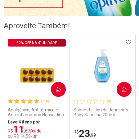
Ativar Desconto
Ativar Desconto
Aproveite Também!
Comprar sem Desconto
Comprar sem Desconto
Comprar sem Desconto
Comprar sem Desconto
ADIC
80% OFF NA 4°UNIDADE
Por R$ 76,78/cada
Por R$ 105,99/cada
Por R$ 76,78/cada
Por R$ 105,99/cada
COMPRAR
COMPRAR
(118)
(0)
Analgésico, Antitérmico e
Sabonete Líquido Johnson's
Anti-inflamatório Neosaldina
Baby Baunilha 200ml
30mg + 300mg + 30mg 10
Leve 4 itens por
Drágeas
11
23
R$
,67/cada
R$
,99
ou R$ 14,59/un