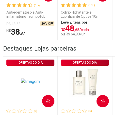
(154)
(135)
Comprar sem Desconto
Comprar sem Desconto
Por R$ 29,30/cada
Por R$ 29,30/cada
Antiedematoso e Anti-
Colírio Hidratante e
inflamatório Trombofob
Lubrificante Optive 10ml
200U/g 40g
Leve 2 itens por
20% OFF
R$ 48,68
48
38
R$
,68/cada
R$
,87
ou R$ 64,90/un
FECHAR
FECHAR
FEC
FEC
Destaques Lojas parceiras
Laboratório
Laboratório
Por Menos
Por Menos
OFERTAS DO DIA
OFERTAS DO DIA
COMPRAR
COMPRAR
Ativar Desconto
Ativar Desconto
(0)
(0)