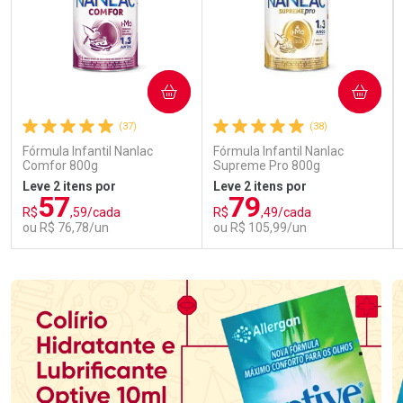
COMPRAR
COMPRAR
(37)
(38)
Fórmula Infantil Nanlac
Fórmula Infantil Nanlac
Comfor 800g
Supreme Pro 800g
Leve 2 itens por
Leve 2 itens por
57
79
R$
,59/cada
R$
,49/cada
ou R$ 76,78/un
ou R$ 105,99/un
FECHAR
FECHAR
FEC
FEC
Laboratório
Laboratório
Por Menos
Por Menos