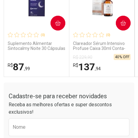
COMPRAR
COMPRAR
Ativar Desconto
Ativar Desconto
(0)
(0)
Comprar sem Desconto
Comprar sem Desconto
Comprar sem Desconto
Comprar sem Desconto
Suplemento Alimentar
Clareador Sérum Intensivo
Por R$ 85,99/cada
Por R$ 41,99/cada
Por R$ 85,99/cada
Por R$ 41,99/cada
Sintocalmy Noite 30 Cápsulas
Profuse Caixa 30ml Conta-
Gotas
40% OFF
R$ 229,90
87
137
R$
R$
,99
,94
Tudo sobre a Drogarias Pacheco
FECHAR
FECHAR
FEC
FEC
Laboratório
Laboratório
Por Menos
Por Menos
Cadastre-se para receber novidades
Receba as melhores ofertas e super descontos
exclusivos!
Preencha o formulário abaixo para receber 
Nome