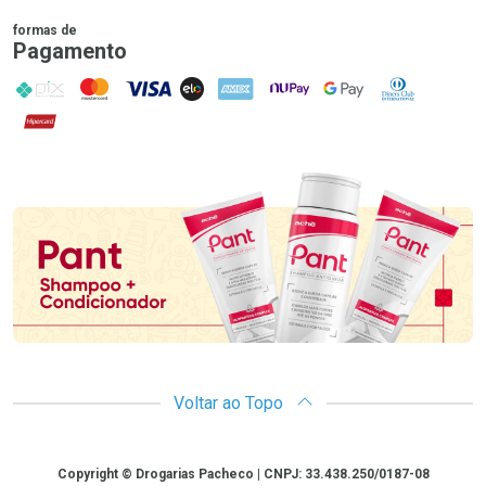
formas de
Pagamento
PIX
MasterCard
VISA
ELO
AMEX
NuPay
Google Pay
Diners Club
Hipercard
Promoção em Destaque
Voltar ao Topo
Copyright
Copyright © Drogarias Pacheco | CNPJ: 33.438.250/0187-08