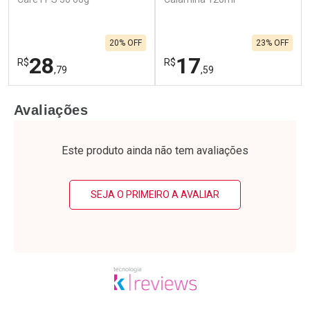
20% OFF
23% OFF
28
17
R$
R$
,79
,59
FECHAR
F
FECHAR
F
Avaliações
Laboratório
Laboratório
Por Menos
Por Menos
Este produto ainda não tem avaliações
SEJA O PRIMEIRO A AVALIAR