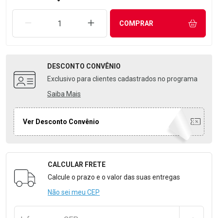
REMOVER UMA UNIDADE
AUMENTAR UMA UNIDADE
COMPRAR
DESCONTO
CONVÊNIO
Exclusivo para clientes cadastrados no programa
Saiba Mais
Ver Desconto Convênio
CALCULAR FRETE
Formulário para Calcular o Frete
Calcule o prazo e o valor das suas entregas
Não sei meu CEP