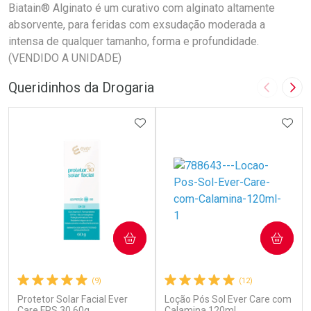
Biatain® Alginato é um curativo com alginato altamente
absorvente, para feridas com exsudação moderada a
intensa de qualquer tamanho, forma e profundidade.
(VENDIDO A UNIDADE)
Queridinhos da Drogaria
Imagem A
Pró
ADICIONAR AOS FAVORITOS
ADIC
COMPRAR
COMPRAR
(9)
(12)
Protetor Solar Facial Ever
Loção Pós Sol Ever Care com
Care FPS 30 60g
Calamina 120ml