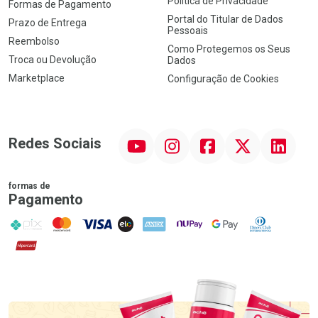
Política de Privacidade
Formas de Pagamento
Portal do Titular de Dados
Prazo de Entrega
Pessoais
Reembolso
Como Protegemos os Seus
Troca ou Devolução
Dados
Marketplace
Configuração de Cookies
YouTube
Instagram
Facebook
Twitter
Linkedin
Redes Sociais
formas de
Pagamento
PIX
MasterCard
VISA
ELO
AMEX
NuPay
Google Pay
Diners Club
Hipercard
Promoção em Destaque