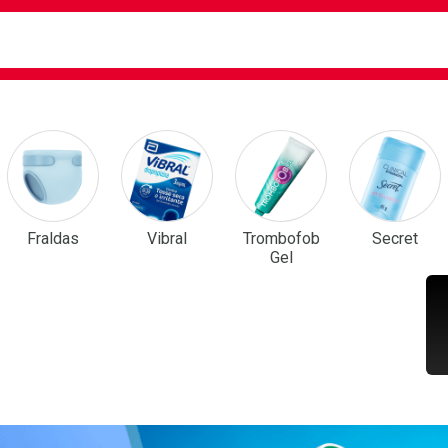
ca
isa?
em Destaque
Fraldas
Vibral
Trombofob
Secret
Gel