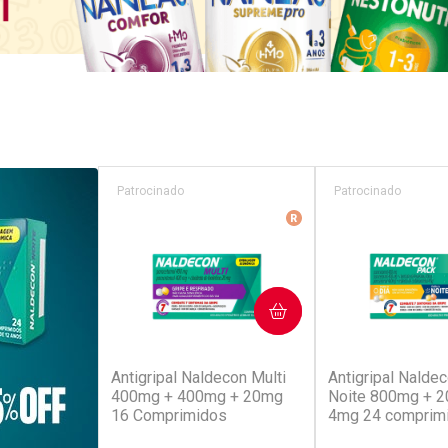
Patrocinado
Patrocinado
Medicamento De Refer
COMPRAR
COM
(52)
(4
Antigripal Naldecon Multi
Antigripal Naldec
400mg + 400mg + 20mg
Noite 800mg + 
16 Comprimidos
4mg 24 comprim