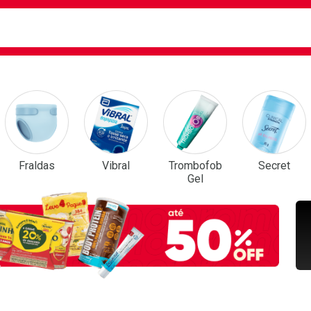
ca
isa?
em Destaque
Fraldas
Vibral
Trombofob
Secret
Gel