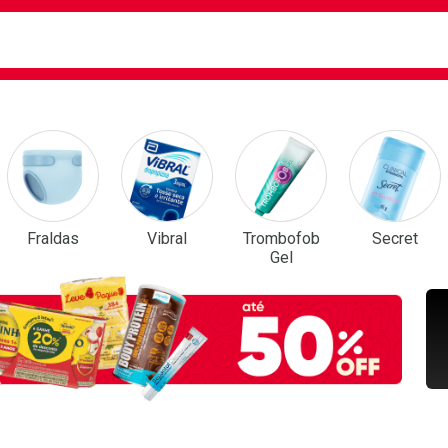
ca
isa?
em Destaque
Fraldas
Vibral
Trombofob
Secret
Gel