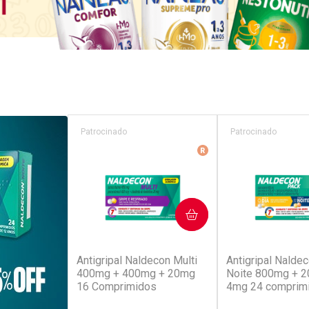
Patrocinado
Patrocinado
Medicamento De Refer
COMPRAR
COM
(52)
(4
Antigripal Naldecon Multi
Antigripal Naldec
400mg + 400mg + 20mg
Noite 800mg + 
16 Comprimidos
4mg 24 comprim