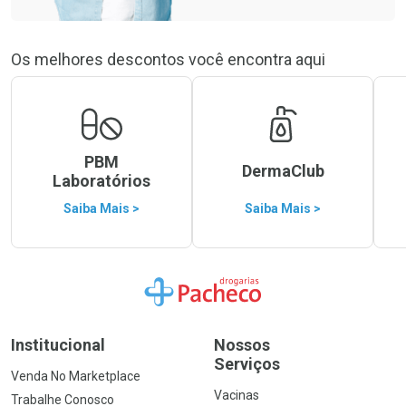
Os melhores descontos você encontra aqui
PBM
DermaClub
Laboratórios
Saiba Mais >
Saiba Mais >
Ir para a Home
Institucional
Nossos
Serviços
Venda No Marketplace
Vacinas
Trabalhe Conosco