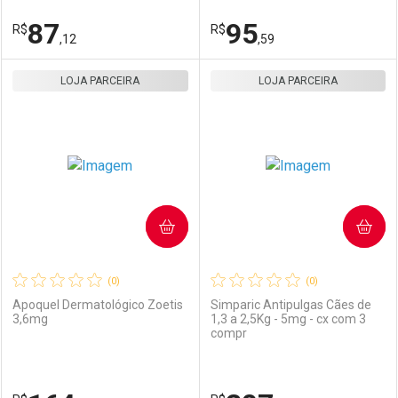
Comprar sem Desconto
Comprar sem Desconto
87
95
R$
Comprar sem Desconto
R$
Comprar sem Desconto
Por R$ 48,90/cada
Por R$ 109,12/cada
,12
,59
Por R$ 48,90/cada
Por R$ 109,12/cada
LOJA PARCEIRA
FECHAR
FECHAR
LOJA PARCEIRA
F
F
Laboratório
Por Menos
Laboratório
Por Menos
COMPRAR
COMPRAR
(0)
(0)
Apoquel Dermatológico Zoetis
Simparic Antipulgas Cães de
3,6mg
1,3 a 2,5Kg - 5mg - cx com 3
compr
Ativar Desconto
Ativar Desconto
Comprar sem Desconto
Comprar sem Desconto