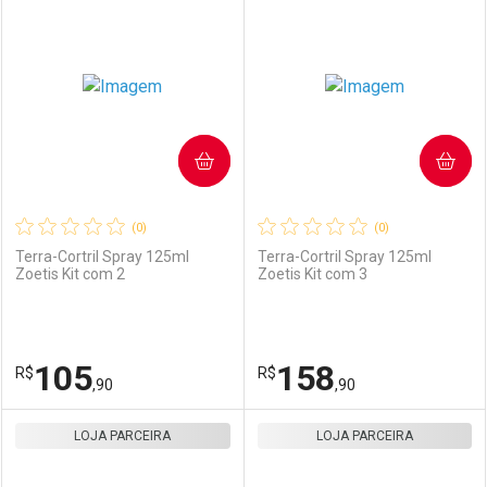
Laboratório
Por Menos
Laboratório
Por Menos
COMPRAR
COMPRAR
(0)
(0)
Terra-Cortril Spray 125ml
Terra-Cortril Spray 125ml
Zoetis Kit com 2
Zoetis Kit com 3
Ativar Desconto
Ativar Desconto
Comprar sem Desconto
Comprar sem Desconto
105
158
R$
Comprar sem Desconto
R$
Comprar sem Desconto
Por R$ 264,90/cada
Por R$ 529,90/cada
,90
,90
Por R$ 264,90/cada
Por R$ 529,90/cada
LOJA PARCEIRA
FECHAR
FECHAR
LOJA PARCEIRA
F
F