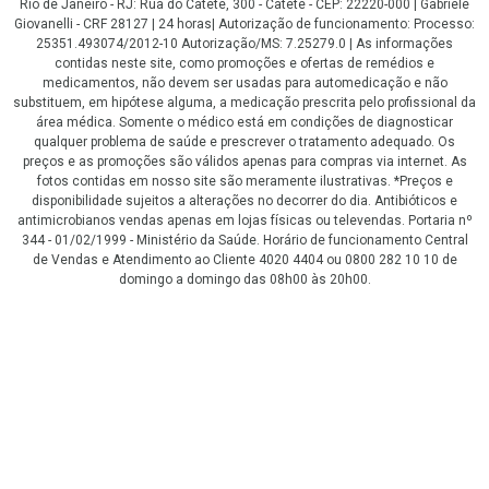
Rio de Janeiro - RJ: Rua do Catete, 300 - Catete - CEP: 22220-000 | Gabriele
Giovanelli - CRF 28127 | 24 horas| Autorização de funcionamento: Processo:
25351.493074/2012-10 Autorização/MS: 7.25279.0 | As informações
contidas neste site, como promoções e ofertas de remédios e
medicamentos, não devem ser usadas para automedicação e não
substituem, em hipótese alguma, a medicação prescrita pelo profissional da
área médica. Somente o médico está em condições de diagnosticar
qualquer problema de saúde e prescrever o tratamento adequado. Os
preços e as promoções são válidos apenas para compras via internet. As
fotos contidas em nosso site são meramente ilustrativas. *Preços e
disponibilidade sujeitos a alterações no decorrer do dia. Antibióticos e
antimicrobianos vendas apenas em lojas físicas ou televendas. Portaria nº
344 - 01/02/1999 - Ministério da Saúde. Horário de funcionamento Central
de Vendas e Atendimento ao Cliente 4020 4404 ou 0800 282 10 10 de
domingo a domingo das 08h00 às 20h00.
LGPD Aceite os Cookies