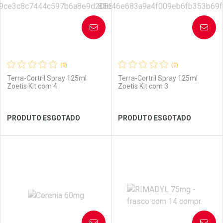
AVISE-ME
AVISE-ME
(0)
(0)
Terra-Cortril Spray 125ml
Terra-Cortril Spray 125ml
Zoetis Kit com 4
Zoetis Kit com 3
Ativar Desconto
Ativar Desconto
PRODUTO ESGOTADO
PRODUTO ESGOTADO
Comprar sem Desconto
Comprar sem Desconto
Comprar sem Desconto
Comprar sem Desconto
Por R$ 208,89/cada
Por R$ 131,89/cada
Por R$ 208,89/cada
Por R$ 131,89/cada
FECHAR
FECHAR
FEC
FEC
Laboratório
Por Menos
Laboratório
Por Menos
AVISE-ME
AVISE-ME