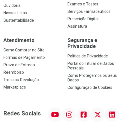
Exames e Testes
Ouvidoria
Serviços Farmacêuticos
Nossas Lojas
Prescrição Digital
Sustentabilidade
Assinatura
Atendimento
Segurança e
Privacidade
Como Comprar no Site
Política de Privacidade
Formas de Pagamento
Portal do Titular de Dados
Prazo de Entrega
Pessoais
Reembolso
Como Protegemos os Seus
Troca ou Devolução
Dados
Marketplace
Configuração de Cookies
YouTube
Instagram
Facebook
Twitter
Linkedin
Redes Sociais