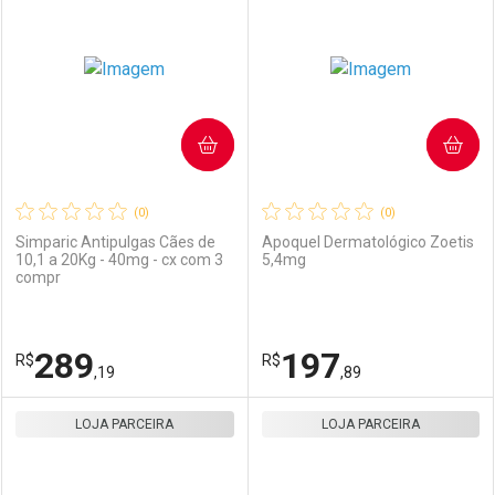
Laboratório
Por Menos
Laboratório
Por Menos
COMPRAR
COMPRAR
(0)
(0)
Simparic Antipulgas Cães de
Apoquel Dermatológico Zoetis
10,1 a 20Kg - 40mg - cx com 3
5,4mg
compr
Ativar Desconto
Ativar Desconto
Comprar sem Desconto
Comprar sem Desconto
289
197
R$
Comprar sem Desconto
R$
Comprar sem Desconto
Por R$ 241,88/cada
Por R$ 89,32/cada
,19
,89
Por R$ 241,88/cada
Por R$ 89,32/cada
LOJA PARCEIRA
FECHAR
FECHAR
LOJA PARCEIRA
F
F
Laboratório
Por Menos
Laboratório
Por Menos