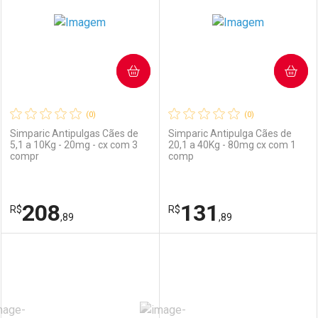
COMPRAR
COMPRAR
(0)
(0)
Simparic Antipulgas Cães de
Simparic Antipulga Cães de
5,1 a 10Kg - 20mg - cx com 3
20,1 a 40Kg - 80mg cx com 1
compr
comp
Ativar Desconto
Ativar Desconto
Comprar sem Desconto
Comprar sem Desconto
208
131
R$
Comprar sem Desconto
R$
Comprar sem Desconto
Por R$ 289,19/cada
Por R$ 197,89/cada
,89
,89
Por R$ 289,19/cada
Por R$ 197,89/cada
FECHAR
FECHAR
F
F
Laboratório
Por Menos
Laboratório
Por Menos