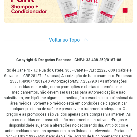
Voltar ao Topo
Copyright
Copyright © Drogarias Pacheco | CNPJ: 33.438.250/0187-08
Rio de Janeiro - RJ: Rua do Catete, 300 - Catete - CEP: 22220-000 | Gabriele
Giovanelli - CRF 28127 | 24 horas| Autorização de funcionamento: Processo:
25351.493074/2012-10 Autorização/MS: 7.25279.0 | As informações
contidas neste site, como promoções e ofertas de remédios e
medicamentos, não devem ser usadas para automedicação e não
substituem, em hipótese alguma, a medicação prescrita pelo profissional da
área médica. Somente o médico está em condições de diagnosticar
qualquer problema de saúde e prescrever o tratamento adequado. Os
preços e as promoções são válidos apenas para compras via internet. As
fotos contidas em nosso site são meramente ilustrativas. *Preços e
disponibilidade sujeitos a alterações no decorrer do dia. Antibióticos e
antimicrobianos vendas apenas em lojas físicas ou televendas. Portaria nº
344 - 01/02/1999 - Ministério da Saúde. Horário de funcionamento Central