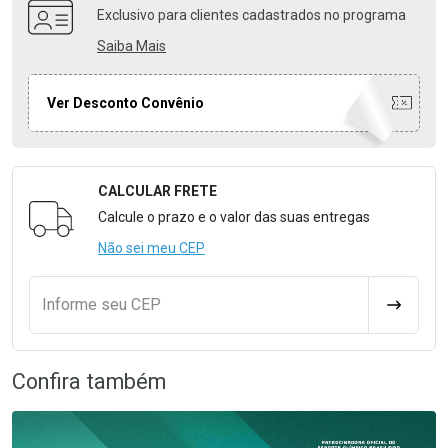
Exclusivo para clientes cadastrados no programa
Saiba Mais
Ver Desconto Convênio
CALCULAR FRETE
Formulário para Calcular o Frete
Calcule o prazo e o valor das suas entregas
Não sei meu CEP
Informe seu CEP
CALCULA
Confira também