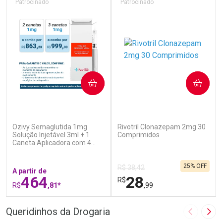
Patrocinado
Patrocinado
COMPRAR
COMPRAR
(6)
(1)
Ozivy Semaglutida 1mg
Rivotril Clonazepam 2mg 30
Solução Injetável 3ml + 1
Comprimidos
Caneta Aplicadora com 4
Agulhas
25% OFF
R$ 38,42
A partir de
464
28
R$
R$
,81*
,99
FECHAR
F
FECHAR
F
Queridinhos da Drogaria
Imagem A
Pró