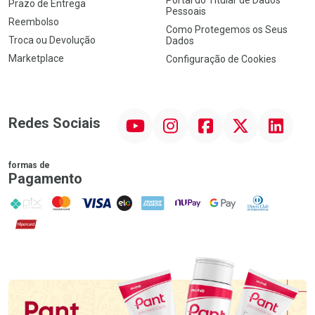
Portal do Titular de Dados
Prazo de Entrega
Pessoais
Reembolso
Como Protegemos os Seus
Troca ou Devolução
Dados
Marketplace
Configuração de Cookies
YouTube
Instagram
Facebook
Twitter
Linkedin
Redes Sociais
formas de
Pagamento
PIX
MasterCard
VISA
ELO
AMEX
NuPay
Google Pay
Diners Club
Hipercard
Promoção em Destaque