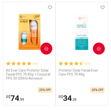
Laboratório
Laboratório
Por Menos
ADICIONAR AOS FAVORITOS
Por Menos
ADIC
COMPRAR
COMPRAR
(16)
(71)
Kit Ever Care Protetor Solar
Protetor Solar Facial Ever
Ativar Desconto
Ativar Desconto
Facial FPS 70 40g + Corporal
Care FPS 70 40g
FPS 50 200ml Aerossol
Comprar sem Desconto
Comprar sem Desconto
Por R$ 664,02/cada
Por R$ 28,99/cada
Comprar sem Desconto
Comprar sem Desconto
20% OFF
20% OFF
Por R$ 664,02/cada
Por R$ 28,99/cada
74
34
R$
R$
,99
,39