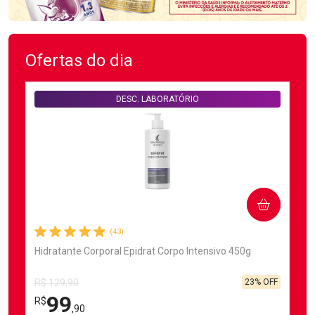
Ofertas do dia
DESC. LABORATÓRIO
COMPRAR
(43)
Hidratante Corporal Epidrat Corpo Intensivo 450g
23% OFF
R$ 129,90
99
R$
,90