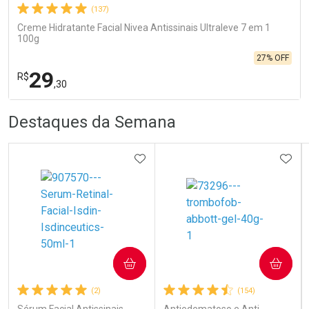
(137)
Creme Hidratante Facial Nivea Antissinais Ultraleve 7 em 1
100g
27% OFF
29
R$
,30
R
R
FECHA
FECHA
Destaques da Semana
Laboratório
Por Menos
ADICIONAR AOS FAVORITOS
ADIC
COMPRAR
COMPRAR
Ativar Desconto
(2)
(154)