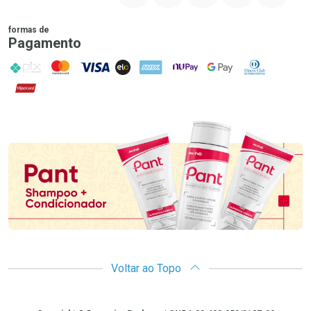
formas de
Pagamento
PIX
MasterCard
VISA
ELO
AMEX
NuPay
Google Pay
Diners Club
Hipercard
Promoção em Destaque
Voltar ao Topo