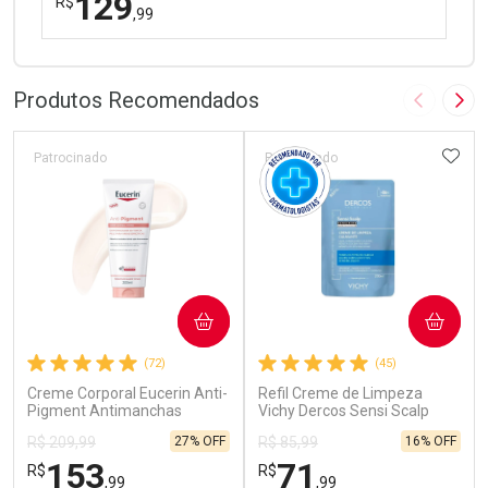
129
R$
,99
FECHAR
FECHAR
Dermaclub
Por Menos
Produtos Recomendados
Imagem A
Pró
ADIC
Patrocinado
Patrocinado
Ativar Desconto
COMPRAR
COMPRAR
Comprar sem Desconto
Comprar sem Desconto
(72)
(45)
Por R$ 129,99/cada
Por R$ 129,99/cada
Creme Corporal Eucerin Anti-
Refil Creme de Limpeza
Pigment Antimanchas
Vichy Dercos Sensi Scalp
Intenso 200ml
200ml
27% OFF
16% OFF
R$ 209,99
R$ 85,99
153
71
R$
R$
,99
,99