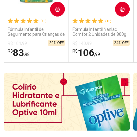
COMPRAR
COMPRAR
(10)
(13)
Fórmula Infantil de
Fórmula Infantil Nanlac
Seguimento para Crianças de
Comfor 2 Unidades de 800g
Primeira Infância Nestonutri
20% OFF
24% OFF
R$ 104,99
R$ 140,99
2 Unidades de 800g cada
83
106
R$
R$
,98
,99
FECHAR
FECHAR
FEC
FEC
Laboratório
Laboratório
Por Menos
Por Menos
Ativar Desconto
Ativar Desconto