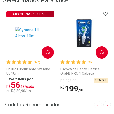
Selecionados Para Você
ADIC
60% OFF NA 2° UNIDADE
COMPRAR
COMPRAR
(140)
(29)
Colírio Lubrificante Systane
Escova de Dente Elétrica
UL 10ml
Oral-B PRO 1 Cabeça
Redonda Recarregável 1
Leve 2 itens por
28% OFF
R$ 278,99
Unidade
56
199
R$
,63/cada
R$
,90
ou R$ 80,90/un
FECHAR
FECHAR
FEC
FEC
Produtos Recomendados
Imagem A
Pró
Laboratório
Laboratório
Por Menos
Por Menos