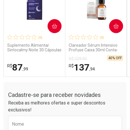
COMPRAR
COMPRAR
Ativar Desconto
Ativar Desconto
(0)
(0)
Comprar sem Desconto
Comprar sem Desconto
Comprar sem Desconto
Comprar sem Desconto
Suplemento Alimentar
Clareador Sérum Intensivo
Por R$ 59,58/cada
Por R$ 41,99/cada
Por R$ 59,58/cada
Por R$ 41,99/cada
Sintocalmy Noite 30 Cápsulas
Profuse Caixa 30ml Conta-
Gotas
40% OFF
R$ 229,90
87
137
R$
R$
,99
,94
Tudo sobre a Drogarias Pacheco
FECHAR
FECHAR
FEC
FEC
Laboratório
Laboratório
Por Menos
Por Menos
Cadastre-se para receber novidades
Receba as melhores ofertas e super descontos
exclusivos!
Preencha o formulário abaixo para receber 
Nome