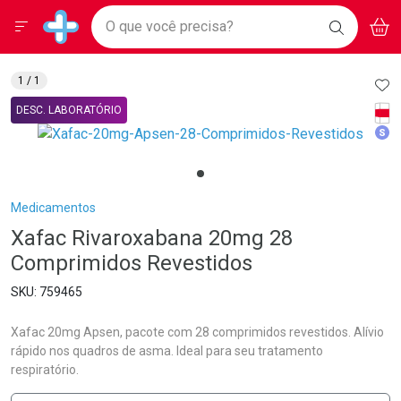
Drogarias Pacheco
Menu
Aces
Ir direto para a home
O que você precisa?
BAIXE
V
i
Baixe nosso APP e aproveite Ofertas Exclusivas!
BUSCAR
O APP
Navegue pela página
Ir direto para o conteúdo
Faça a sua busca
Ir direto para a busca
Ir direto para a conta
AD
1
/ 1
Ir direto para a ajuda
Tarj
DESC. LABORATÓRIO
Ir direto para a notificações
Med
Ir direto para o carrinho
Ir direto para o menu
Breadcrumb
Medicamentos
Xafac Rivaroxabana 20mg 28
Comprimidos Revestidos
759465
Xafac 20mg Apsen, pacote com 28 comprimidos revestidos. Alívio
rápido nos quadros de asma. Ideal para seu tratamento
respiratório.