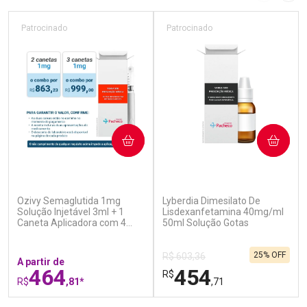
Patrocinado
Patrocinado
COMPRAR
COMPRAR
(5)
(0)
Ozivy Semaglutida 1mg
Lyberdia Dimesilato De
Solução Injetável 3ml + 1
Lisdexanfetamina 40mg/ml
Caneta Aplicadora com 4
50ml Solução Gotas
Agulhas
25% OFF
R$ 603,36
A partir de
464
454
R$
R$
,81*
,71