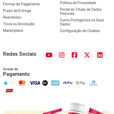
Política de Privacidade
Formas de Pagamento
Portal do Titular de Dados
Prazo de Entrega
Pessoais
Reembolso
Como Protegemos os Seus
Troca ou Devolução
Dados
Marketplace
Configuração de Cookies
YouTube
Instagram
Facebook
Twitter
Linkedin
Redes Sociais
formas de
Pagamento
PIX
MasterCard
VISA
ELO
AMEX
NuPay
Google Pay
Diners Club
Hipercard
Promoção em Destaque