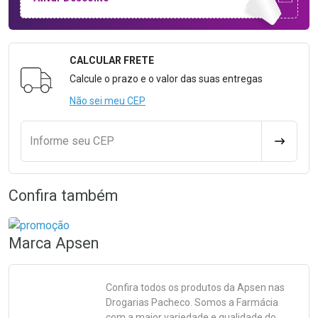
CALCULAR FRETE
Formulário para Calcular o Frete
Calcule o prazo e o valor das suas entregas
Não sei meu CEP
Informe seu CEP
CALCULA
Confira também
Marca
Apsen
Confira todos os produtos da
Apsen
nas
Drogarias Pacheco. Somos a Farmácia
com a maior variedade e qualidade do