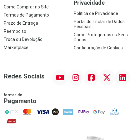
Privacidade
Como Comprar no Site
Política de Privacidade
Formas de Pagamento
Portal do Titular de Dados
Prazo de Entrega
Pessoais
Reembolso
Como Protegemos os Seus
Troca ou Devolução
Dados
Marketplace
Configuração de Cookies
YouTube
Instagram
Facebook
Twitter
Linkedin
Redes Sociais
formas de
Pagamento
PIX
MasterCard
VISA
ELO
AMEX
NuPay
Google Pay
Diners Club
Hipercard