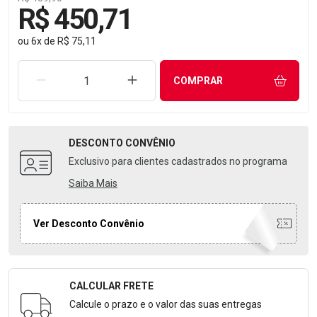
R$ 450,71
ou
6
x
de
R$ 75,11
REMOVER UMA UNIDADE
AUMENTAR UMA UNIDADE
COMPRAR
DESCONTO
CONVÊNIO
Exclusivo para clientes cadastrados no programa
Saiba Mais
Ver Desconto Convênio
CALCULAR FRETE
Formulário para Calcular o Frete
Calcule o prazo e o valor das suas entregas