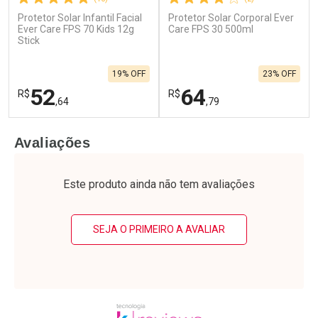
Protetor Solar Infantil Facial
Protetor Solar Corporal Ever
Ever Care FPS 70 Kids 12g
Care FPS 30 500ml
Stick
19% OFF
23% OFF
52
64
R$
R$
,64
,79
FECHAR
F
FECHAR
F
Avaliações
Laboratório
Laboratório
Por Menos
Por Menos
Este produto ainda não tem avaliações
SEJA O PRIMEIRO A AVALIAR