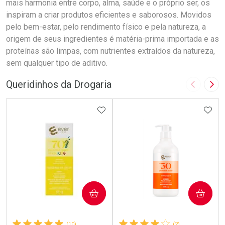
mais harmonia entre corpo, alma, saúde e o próprio ser, os
inspiram a criar produtos eficientes e saborosos. Movidos
pelo bem-estar, pelo rendimento físico e pela natureza, a
origem de seus ingredientes é matéria-prima importada e as
proteínas são limpas, com nutrientes extraídos da natureza,
sem qualquer tipo de aditivo.
Queridinhos da Drogaria
Imagem A
Pró
ADICIONAR AOS FAVORITOS
ADIC
COMPRAR
COMPRAR
(10)
(2)