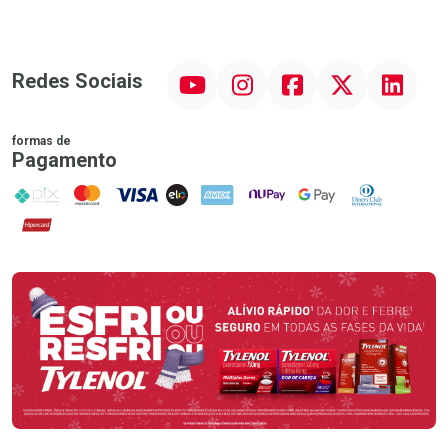
YouTube
Instagram
Facebook
Twitter
Linkedin
Redes Sociais
formas de
Pagamento
PIX
MasterCard
VISA
ELO
AMEX
NuPay
Google Pay
Diners Club
Hipercard
Promoção em Destaque