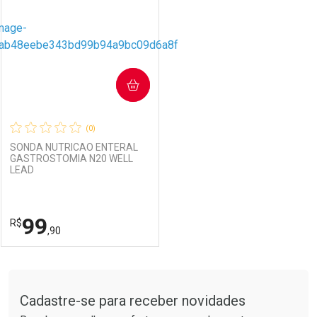
COMPRAR
(0)
SONDA NUTRICAO ENTERAL
GASTROSTOMIA N20 WELL
LEAD
99
R$
,90
FECHAR
FECHAR
Tudo sobre a Drogarias Pacheco
Cadastre-se para receber novidades
Laboratório
Por Menos