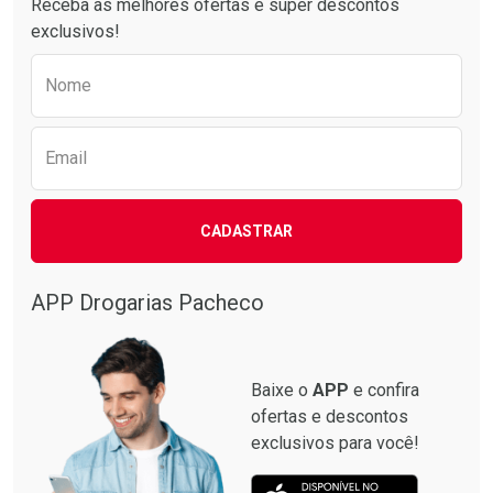
Receba as melhores ofertas e super descontos
exclusivos!
Preencha o formulário abaixo para receber 
Nome
Email
CADASTRAR
Ativar Desconto
Comprar sem Desconto
APP Drogarias Pacheco
Comprar sem Desconto
Por R$ 99,90/cada
Por R$ 99,90/cada
Baixe o
APP
e confira
ofertas e descontos
exclusivos para você!