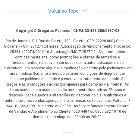
Voltar ao Topo
Copyright
Copyright © Drogarias Pacheco | CNPJ: 33.438.250/0187-08
Rio de Janeiro - RJ: Rua do Catete, 300 - Catete - CEP: 22220-000 | Gabriele
Giovanelli - CRF 28127 | 24 horas| Autorização de funcionamento: Processo:
25351.493074/2012-10 Autorização/MS: 7.25279.0 | As informações
contidas neste site, como promoções e ofertas de remédios e
medicamentos, não devem ser usadas para automedicação e não
substituem, em hipótese alguma, a medicação prescrita pelo profissional da
área médica. Somente o médico está em condições de diagnosticar
qualquer problema de saúde e prescrever o tratamento adequado. Os
preços e as promoções são válidos apenas para compras via internet. As
fotos contidas em nosso site são meramente ilustrativas. *Preços e
disponibilidade sujeitos a alterações no decorrer do dia. Antibióticos e
antimicrobianos vendas apenas em lojas físicas ou televendas. Portaria nº
344 - 01/02/1999 - Ministério da Saúde. Horário de funcionamento Central
de Vendas e Atendimento ao Cliente 4020 4404 ou 0800 282 10 10 de
domingo a domingo das 08h00 às 20h00.
LGPD Aceite os Cookies