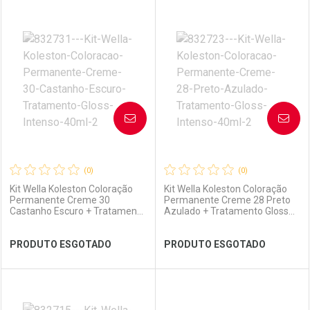
FECHAR
FECHAR
FEC
FEC
Laboratório
Por Menos
Laboratório
Por Menos
AVISE-ME
AVISE-ME
(0)
(0)
Kit Wella Koleston Coloração
Kit Wella Koleston Coloração
Permanente Creme 30
Permanente Creme 28 Preto
Castanho Escuro + Tratamento
Azulado + Tratamento Gloss
Gloss Intenso 40ml
Intenso 40ml
Ver Desconto Convênio
Ver Desconto Convênio
PRODUTO ESGOTADO
PRODUTO ESGOTADO
FECHAR
FECHAR
FEC
FEC