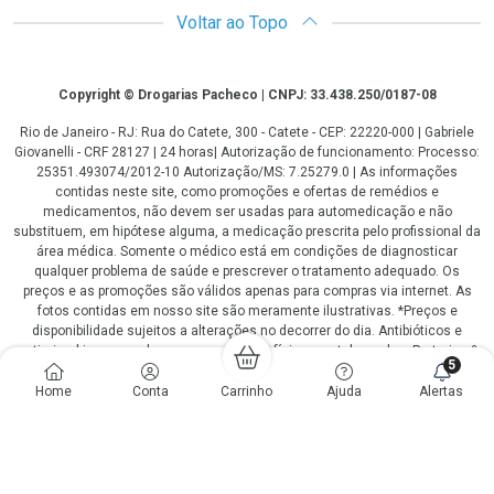
Voltar ao Topo
Copyright
Copyright © Drogarias Pacheco | CNPJ: 33.438.250/0187-08
Rio de Janeiro - RJ: Rua do Catete, 300 - Catete - CEP: 22220-000 | Gabriele
Giovanelli - CRF 28127 | 24 horas| Autorização de funcionamento: Processo:
25351.493074/2012-10 Autorização/MS: 7.25279.0 | As informações
contidas neste site, como promoções e ofertas de remédios e
medicamentos, não devem ser usadas para automedicação e não
substituem, em hipótese alguma, a medicação prescrita pelo profissional da
área médica. Somente o médico está em condições de diagnosticar
qualquer problema de saúde e prescrever o tratamento adequado. Os
preços e as promoções são válidos apenas para compras via internet. As
fotos contidas em nosso site são meramente ilustrativas. *Preços e
disponibilidade sujeitos a alterações no decorrer do dia. Antibióticos e
antimicrobianos vendas apenas em lojas físicas ou televendas. Portaria nº
5
344 - 01/02/1999 - Ministério da Saúde. Horário de funcionamento Central
de Vendas e Atendimento ao Cliente 4020 4404 ou 0800 282 10 10 de
Home
Conta
Carrinho
Ajuda
Alertas
domingo a domingo das 08h00 às 20h00.
LGPD Aceite os Cookies