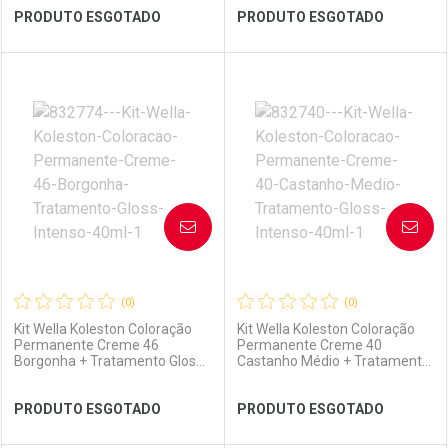
Ver Desconto Convênio
Ver Desconto Convênio
PRODUTO ESGOTADO
PRODUTO ESGOTADO
FECHAR
FECHAR
FEC
FEC
Laboratório
Por Menos
Laboratório
Por Menos
AVISE-ME
AVISE-ME
(0)
(0)
Kit Wella Koleston Coloração
Kit Wella Koleston Coloração
Permanente Creme 46
Permanente Creme 40
Borgonha + Tratamento Gloss
Castanho Médio + Tratamento
Intenso 40ml
Gloss Intenso 40ml
Ver Desconto Convênio
Ver Desconto Convênio
PRODUTO ESGOTADO
PRODUTO ESGOTADO