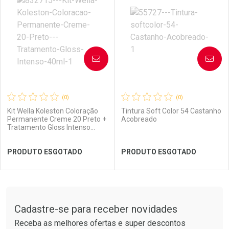
Laboratório
Por Menos
Laboratório
Por Menos
AVISE-ME
AVISE-ME
(0)
(0)
Kit Wella Koleston Coloração
Tintura Soft Color 54 Castanho
Permanente Creme 20 Preto +
Acobreado
Tratamento Gloss Intenso
40ml
Ver Desconto Convênio
Ver Desconto Convênio
PRODUTO ESGOTADO
PRODUTO ESGOTADO
FECHAR
FECHAR
FEC
FEC
Tudo sobre a Drogarias Pacheco
Cadastre-se para receber novidades
Laboratório
Por Menos
Laboratório
Por Menos
Receba as melhores ofertas e super descontos