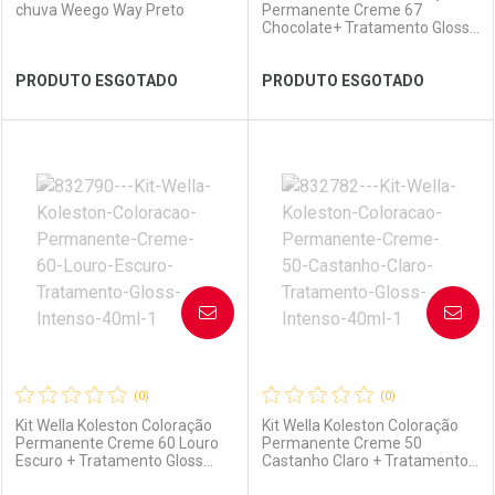
chuva Weego Way Preto
Permanente Creme 67
Chocolate+ Tratamento Gloss
Intenso 40ml
Ver Desconto Convênio
Ver Desconto Convênio
PRODUTO ESGOTADO
PRODUTO ESGOTADO
FECHAR
FECHAR
FEC
FEC
Laboratório
Por Menos
Laboratório
Por Menos
AVISE-ME
AVISE-ME
(0)
(0)
Kit Wella Koleston Coloração
Kit Wella Koleston Coloração
Permanente Creme 60 Louro
Permanente Creme 50
Escuro + Tratamento Gloss
Castanho Claro + Tratamento
Intenso 40ml
Gloss Intenso 40ml