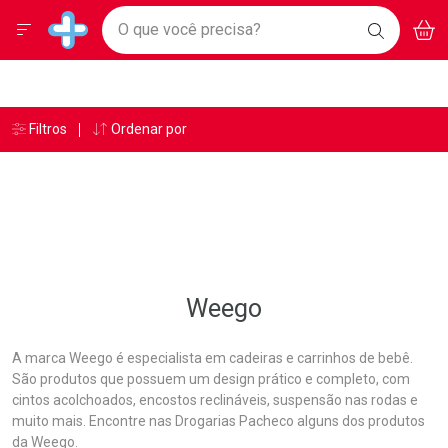
Drogarias Pacheco
Menu
Aces
Ir direto para a home
O que você precisa?
BAIXE
V
i
Baixe nosso APP e aproveite Ofertas Exclusivas!
BUSCAR
O APP
Navegue pela página
Ir direto para o conteúdo
Faça a sua busca
Ir direto para a busca
Ir direto para a conta
Ir direto para a ajuda
Âncoras
Breadcrumb
Filtros
Ordenar por
Drogarias Pacheco
Weego
Ir direto para a notificações
Ir direto para o carrinho
Ir direto para o menu
Weego
A marca Weego é especialista em cadeiras e carrinhos de bebê.
São produtos que possuem um design prático e completo, com
cintos acolchoados, encostos reclináveis, suspensão nas rodas e
muito mais. Encontre nas Drogarias Pacheco alguns dos produtos
da Weego.