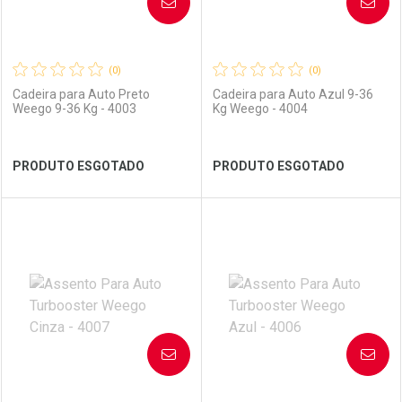
AVISE-ME
AVISE-ME
(0)
(0)
Cadeira para Auto Preto
Cadeira para Auto Azul 9-36
Weego 9-36 Kg - 4003
Kg Weego - 4004
Ver Desconto Convênio
Ver Desconto Convênio
PRODUTO ESGOTADO
PRODUTO ESGOTADO
FECHAR
FECHAR
FEC
FEC
Laboratório
Por Menos
Laboratório
Por Menos
AVISE-ME
AVISE-ME