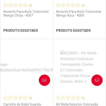
(0)
(0)
Assento Para Auto Turbooster
Assento Para Auto Turbooster
Weego Cinza - 4007
Weego Azul - 4006
Ver Desconto Convênio
Ver Desconto Convênio
PRODUTO ESGOTADO
PRODUTO ESGOTADO
FECHAR
FECHAR
FEC
FEC
Laboratório
Por Menos
Laboratório
Por Menos
AVISE-ME
AVISE-ME
(0)
(0)
Carrinho de Bebê Guarda-
Kit Wella Koleston Coloração