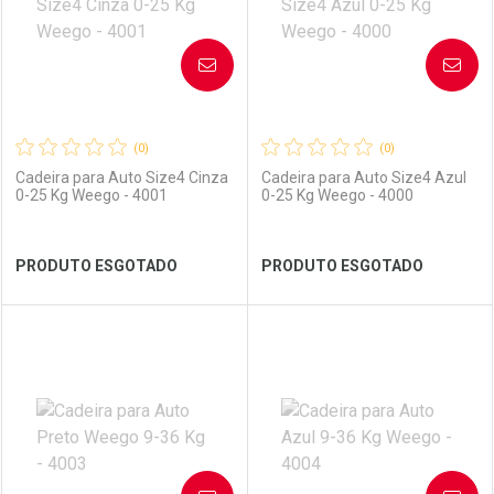
AVISE-ME
AVISE-ME
(0)
(0)
Cadeira para Auto Size4 Cinza
Cadeira para Auto Size4 Azul
0-25 Kg Weego - 4001
0-25 Kg Weego - 4000
Ver Desconto Convênio
Ver Desconto Convênio
PRODUTO ESGOTADO
PRODUTO ESGOTADO
FECHAR
FECHAR
FEC
FEC
Laboratório
Por Menos
Laboratório
Por Menos