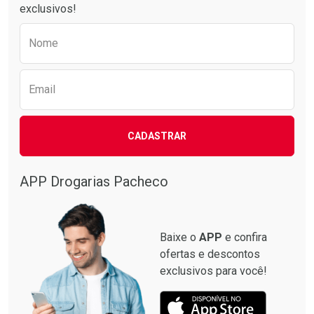
exclusivos!
Preencha o formulário abaixo para receber 
Nome
Email
CADASTRAR
Ver Desconto Convênio
Ver Desconto Convênio
APP Drogarias Pacheco
Baixe o
APP
e confira
ofertas e descontos
exclusivos para você!