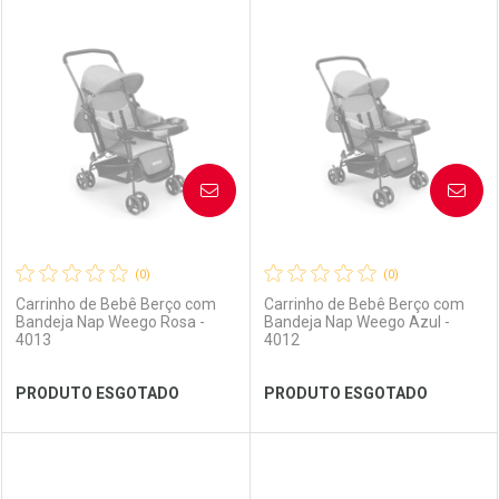
FECHAR
FECHAR
FEC
FEC
Laboratório
Por Menos
Laboratório
Por Menos
AVISE-ME
AVISE-ME
(0)
(0)
Carrinho de Bebê Berço com
Carrinho de Bebê Berço com
Bandeja Nap Weego Rosa -
Bandeja Nap Weego Azul -
4013
4012
Ver Desconto Convênio
Ver Desconto Convênio
PRODUTO ESGOTADO
PRODUTO ESGOTADO
FECHAR
FECHAR
FEC
FEC