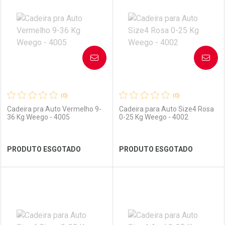
Laboratório
Por Menos
Laboratório
Por Menos
AVISE-ME
AVISE-ME
(0)
(0)
Cadeira pra Auto Vermelho 9-
Cadeira para Auto Size4 Rosa
36 Kg Weego - 4005
0-25 Kg Weego - 4002
Ver Desconto Convênio
Ver Desconto Convênio
PRODUTO ESGOTADO
PRODUTO ESGOTADO
FECHAR
FECHAR
FEC
FEC
Laboratório
Por Menos
Laboratório
Por Menos