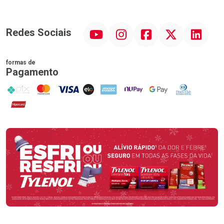
YouTube
Instagram
Facebook
Twitter
Linkedin
Redes Sociais
formas de
Pagamento
PIX
MasterCard
VISA
ELO
AMEX
NuPay
Google Pay
Diners Club
Hipercard
Promoção em Destaque