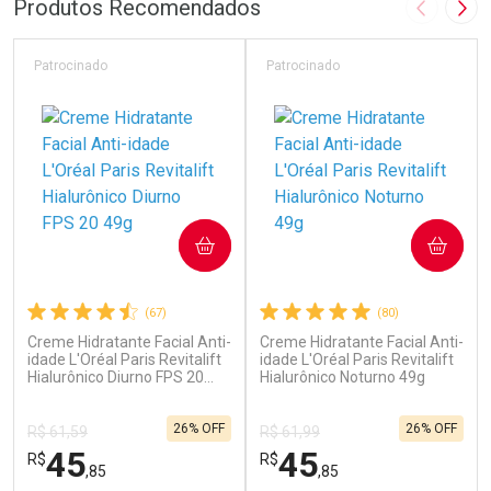
Produtos Recomendados
Imagem A
Pró
Patrocinado
Patrocinado
COMPRAR
COMPRAR
(67)
(80)
Creme Hidratante Facial Anti-
Creme Hidratante Facial Anti-
idade L'Oréal Paris Revitalift
idade L'Oréal Paris Revitalift
Hialurônico Diurno FPS 20
Hialurônico Noturno 49g
49g
26% OFF
26% OFF
R$ 61,59
R$ 61,99
45
45
R$
R$
,85
,85