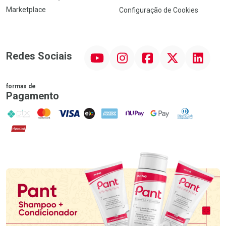
Marketplace
Configuração de Cookies
YouTube
Instagram
Facebook
Twitter
Linkedin
Redes Sociais
formas de
Pagamento
PIX
MasterCard
VISA
ELO
AMEX
NuPay
Google Pay
Diners Club
Hipercard
Promoção em Destaque