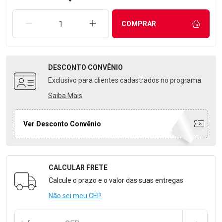
REMOVER UMA UNIDADE
AUMENTAR UMA UNIDADE
COMPRAR
DESCONTO
CONVÊNIO
Exclusivo para clientes cadastrados no programa
Saiba Mais
Ver Desconto Convênio
CALCULAR FRETE
Formulário para Calcular o Frete
Calcule o prazo e o valor das suas entregas
Não sei meu CEP