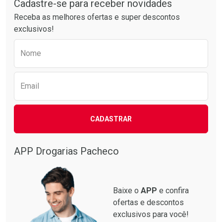
Por R$ 20,24/cada
Por R$ 37,25/cada
Cadastre-se para receber novidades
Receba as melhores ofertas e super descontos
exclusivos!
Preencha o formulário abaixo para receber 
Nome
Email
CADASTRAR
APP Drogarias Pacheco
Baixe o
APP
e confira
ofertas e descontos
exclusivos para você!