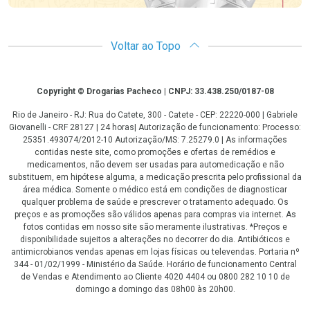
Voltar ao Topo
Copyright
Copyright © Drogarias Pacheco | CNPJ: 33.438.250/0187-08
Rio de Janeiro - RJ: Rua do Catete, 300 - Catete - CEP: 22220-000 | Gabriele
Giovanelli - CRF 28127 | 24 horas| Autorização de funcionamento: Processo:
25351.493074/2012-10 Autorização/MS: 7.25279.0 | As informações
contidas neste site, como promoções e ofertas de remédios e
medicamentos, não devem ser usadas para automedicação e não
substituem, em hipótese alguma, a medicação prescrita pelo profissional da
área médica. Somente o médico está em condições de diagnosticar
qualquer problema de saúde e prescrever o tratamento adequado. Os
preços e as promoções são válidos apenas para compras via internet. As
fotos contidas em nosso site são meramente ilustrativas. *Preços e
disponibilidade sujeitos a alterações no decorrer do dia. Antibióticos e
antimicrobianos vendas apenas em lojas físicas ou televendas. Portaria nº
344 - 01/02/1999 - Ministério da Saúde. Horário de funcionamento Central
de Vendas e Atendimento ao Cliente 4020 4404 ou 0800 282 10 10 de
domingo a domingo das 08h00 às 20h00.