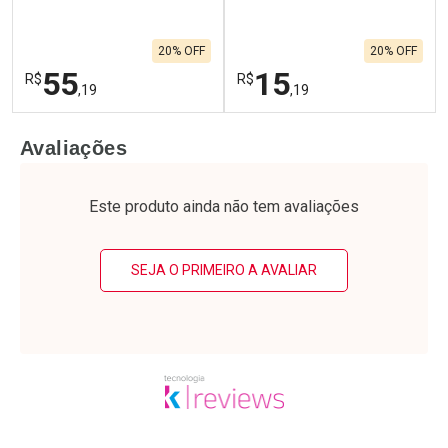
20% OFF
20% OFF
55
15
R$
R$
,19
,19
FECHAR
F
FECHAR
F
Avaliações
Laboratório
Laboratório
Por Menos
Por Menos
Este produto ainda não tem avaliações
SEJA O PRIMEIRO A AVALIAR