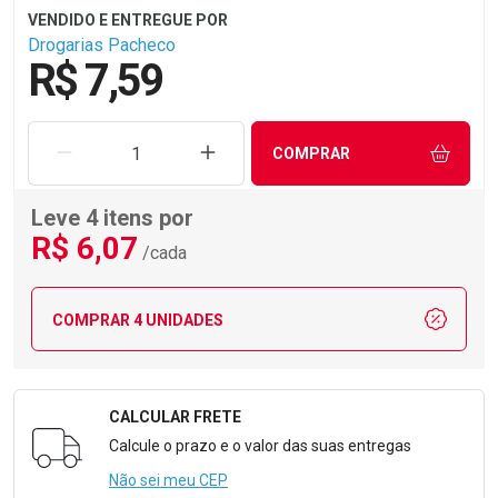
Drogarias Pacheco
R$ 7,59
REMOVER UMA UNIDADE
AUMENTAR UMA UNIDADE
COMPRAR
Leve 4 itens por
R$
6
,07
/cada
COMPRAR 4 UNIDADES
CALCULAR FRETE
Formulário para Calcular o Frete
Calcule o prazo e o valor das suas entregas
Não sei meu CEP