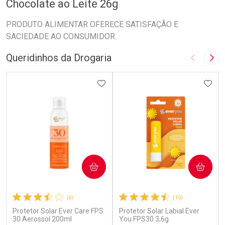
Chocolate ao Leite 26g
PRODUTO ALIMENTAR OFERECE SATISFAÇÃO E
SACIEDADE AO CONSUMIDOR.
Queridinhos da Drogaria
Imagem A
Pró
ADICIONAR AOS FAVORITOS
ADIC
COMPRAR
COMPRAR
(6)
(15)
Protetor Solar Ever Care FPS
Protetor Solar Labial Ever
30 Aerossol 200ml
You FPS30 3,6g