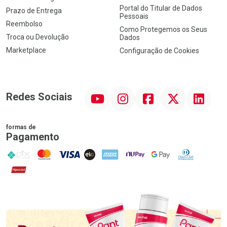
Portal do Titular de Dados
Prazo de Entrega
Pessoais
Reembolso
Como Protegemos os Seus
Troca ou Devolução
Dados
Marketplace
Configuração de Cookies
YouTube
Instagram
Facebook
Twitter
Linkedin
Redes Sociais
formas de
Pagamento
PIX
MasterCard
VISA
ELO
AMEX
NuPay
Google Pay
Diners Club
Hipercard
Promoção em Destaque