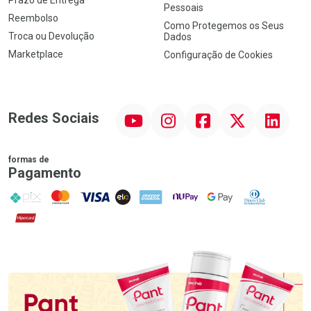
Prazo de Entrega
Pessoais
Reembolso
Como Protegemos os Seus
Troca ou Devolução
Dados
Marketplace
Configuração de Cookies
YouTube
Instagram
Facebook
Twitter
Linkedin
Redes Sociais
formas de
Pagamento
PIX
MasterCard
VISA
ELO
AMEX
NuPay
Google Pay
Diners Club
Hipercard
Promoção em Destaque