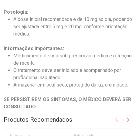
Posologia:
A dose inicial recomendada é de 10 mg ao dia, podendo
ser ajustada entre 5 mg e 20 mg, conforme orientação
médica.
Informações importantes:
Medicamento de uso sob prescrição médica e retenção
de receita.
O tratamento deve ser iniciado e acompanhado por
profissional habilitado.
Armazenar em local seco, protegido da luz e umidade.
SE PERSISTIREM OS SINTOMAS, O MÉDICO DEVERÁ SER
CONSULTADO.
Produtos Recomendados
Imagem A
Pró
Patrocinado
Patrocinado