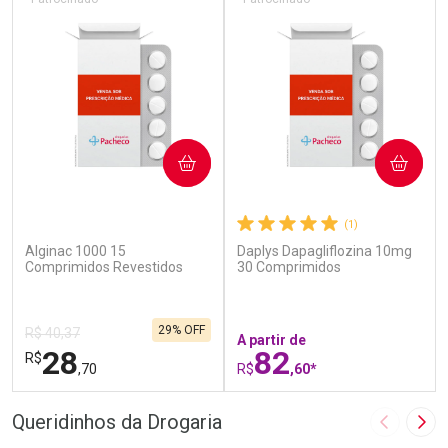
COMPRAR
COMPRAR
(5)
(1)
Alginac 1000 15
Daplys Dapagliflozina 10mg
Comprimidos Revestidos
30 Comprimidos
29% OFF
R$ 40,37
A partir de
28
82
R$
,70
R$
,60*
FECHAR
F
FECHAR
F
Queridinhos da Drogaria
Imagem A
Pró