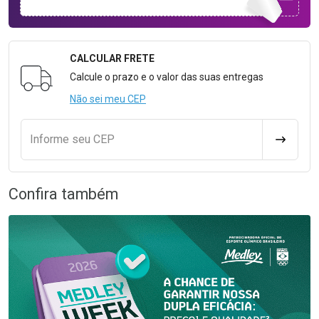
CALCULAR FRETE
Formulário para Calcular o Frete
Calcule o prazo e o valor das suas entregas
Não sei meu CEP
Informe seu CEP
CALCULA
Confira também