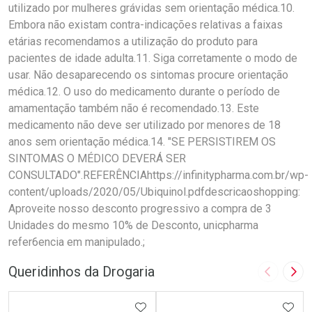
utilizado por mulheres grávidas sem orientação médica.10.
Embora não existam contra-indicações relativas a faixas
etárias recomendamos a utilização do produto para
pacientes de idade adulta.11. Siga corretamente o modo de
usar. Não desaparecendo os sintomas procure orientação
médica.12. O uso do medicamento durante o período de
amamentação também não é recomendado.13. Este
medicamento não deve ser utilizado por menores de 18
anos sem orientação médica.14. "SE PERSISTIREM OS
SINTOMAS O MÉDICO DEVERÁ SER
CONSULTADO".REFERÊNCIAhttps://infinitypharma.com.br/wp-
content/uploads/2020/05/Ubiquinol.pdfdescricaoshopping:
Aproveite nosso desconto progressivo a compra de 3
Unidades do mesmo 10% de Desconto, unicpharma
refer6encia em manipulado.;
Queridinhos da Drogaria
Imagem A
Pró
ADICIONAR AOS FAVORITOS
ADIC