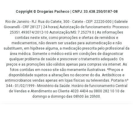
Copyright
Copyright © Drogarias Pacheco | CNPJ: 33.438.250/0187-08
Rio de Janeiro - RJ: Rua do Catete, 300 - Catete - CEP: 22220-000 | Gabriele
Giovanelli - CRF 28127 | 24 horas| Autorização de funcionamento: Processo:
25351.493074/2012-10 Autorização/MS: 7.25279.0 | As informações
contidas neste site, como promoções e ofertas de remédios e
medicamentos, não devem ser usadas para automedicação e não
substituem, em hipótese alguma, a medicação prescrita pelo profissional da
área médica. Somente o médico está em condições de diagnosticar
qualquer problema de saúde e prescrever o tratamento adequado. Os
preços e as promoções são válidos apenas para compras via internet. As
fotos contidas em nosso site são meramente ilustrativas. *Preços e
disponibilidade sujeitos a alterações no decorrer do dia. Antibióticos e
antimicrobianos vendas apenas em lojas físicas ou televendas. Portaria nº
344 - 01/02/1999 - Ministério da Saúde. Horário de funcionamento Central
de Vendas e Atendimento ao Cliente 4020 4404 ou 0800 282 10 10 de
domingo a domingo das 08h00 às 20h00.
LGPD Aceite os Cookies
R$ 72,59
COMPRAR