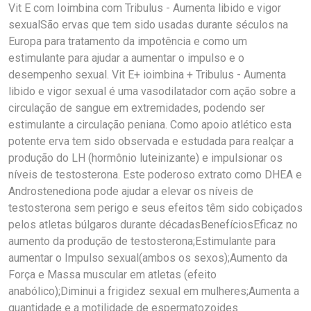
Vit E com Ioimbina com Tribulus - Aumenta libido e vigor
sexualSão ervas que tem sido usadas durante séculos na
Europa para tratamento da impotência e como um
estimulante para ajudar a aumentar o impulso e o
desempenho sexual. Vit E+ ioimbina + Tribulus - Aumenta
libido e vigor sexual é uma vasodilatador com ação sobre a
circulação de sangue em extremidades, podendo ser
estimulante a circulação peniana. Como apoio atlético esta
potente erva tem sido observada e estudada para realçar a
produção do LH (hormônio luteinizante) e impulsionar os
níveis de testosterona. Este poderoso extrato como DHEA e
Androstenediona pode ajudar a elevar os níveis de
testosterona sem perigo e seus efeitos têm sido cobiçados
pelos atletas búlgaros durante décadasBenefíciosEficaz no
aumento da produção de testosterona;Estimulante para
aumentar o Impulso sexual(ambos os sexos);Aumento da
Força e Massa muscular em atletas (efeito
anabólico);Diminui a frigidez sexual em mulheres;Aumenta a
quantidade e a motilidade de espermatozoides