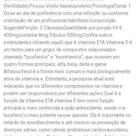
(fertilidade);Possui efeito hepatoprotetor.PosologiaTomar 1
Dose ao dia de preferência com uma refeição ou conforme
orientação de um profissional habilitado.Composição
SugeridaPorção: 2 CápsulasQuantidade por porção:Vit E
400mg;ioimbina 8mg;Tribulus 500mg;Confira outros
estimulantes clicando aquiO que é vitamina E?A Vitamina E é
um termo para um grupo de compostos relacionados
chamado "tocoferóis" e "tocotrienóis", que ocorrem em
quatro formas principais: alfa, beta, delta e gama.
Alfatocoferol é a forma mais comum e mais biologicamente
ativa de vitamina e. Entretanto, a pesquisa atual está
indicando que os diferentes componentes na vitamina e
podem ser responsáveis por diferentes ações.Qual é a
função da Vitamina E?A vitamina E tem como função
principal e mais conhecida a ação antioxidante, sendo o a-
tocoferol o mais potente nesse quesito. Ela é importante no
retardo do envelhecimento e até mesmo na prevenção de
doenças sérias, como câncer, problemas cardiovasculares,