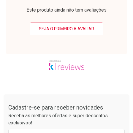
Laboratório
Laboratório
Por Menos
Por Menos
Este produto ainda não tem avaliações
SEJA O PRIMEIRO A AVALIAR
Ativar Desconto
Ativar Desconto
Comprar sem Desconto
Comprar sem Desconto
Tudo sobre a Drogarias Pacheco
Por R$ 52,64/cada
Por R$ 24,29/cada
Comprar sem Desconto
Comprar sem Desconto
Por R$ 52,64/cada
Por R$ 24,29/cada
Cadastre-se para receber novidades
Receba as melhores ofertas e super descontos
exclusivos!