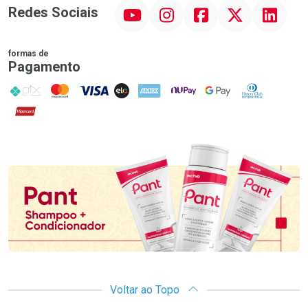
YouTube
Instagram
Facebook
Twitter
Linkedin
Redes Sociais
formas de
Pagamento
PIX
MasterCard
VISA
ELO
AMEX
NuPay
Google Pay
Diners Club
Hipercard
Promoção em Destaque
Voltar ao Topo