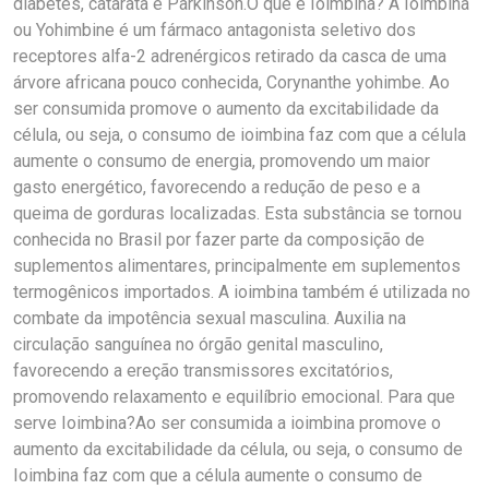
diabetes, catarata e Parkinson.O que é Ioimbina? A Ioimbina
ou Yohimbine é um fármaco antagonista seletivo dos
receptores alfa-2 adrenérgicos retirado da casca de uma
árvore africana pouco conhecida, Corynanthe yohimbe. Ao
ser consumida promove o aumento da excitabilidade da
célula, ou seja, o consumo de ioimbina faz com que a célula
aumente o consumo de energia, promovendo um maior
gasto energético, favorecendo a redução de peso e a
queima de gorduras localizadas. Esta substância se tornou
conhecida no Brasil por fazer parte da composição de
suplementos alimentares, principalmente em suplementos
termogênicos importados. A ioimbina também é utilizada no
combate da impotência sexual masculina. Auxilia na
circulação sanguínea no órgão genital masculino,
favorecendo a ereção transmissores excitatórios,
promovendo relaxamento e equilíbrio emocional. Para que
serve Ioimbina?Ao ser consumida a ioimbina promove o
aumento da excitabilidade da célula, ou seja, o consumo de
Ioimbina faz com que a célula aumente o consumo de