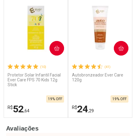
COMPRAR
COMPRAR
(10)
(41)
Protetor Solar Infantil Facial
Autobronzeador Ever Care
Ever Care FPS 70 Kids 12g
120g
Stick
19% OFF
19% OFF
52
24
R$
R$
,64
,29
FECHAR
F
FECHAR
F
Avaliações