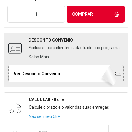
REMOVER UMA UNIDADE
AUMENTAR UMA UNIDADE
COMPRAR
DESCONTO
CONVÊNIO
Exclusivo para clientes cadastrados no programa
Saiba Mais
Ver Desconto Convênio
CALCULAR FRETE
Formulário para Calcular o Frete
Calcule o prazo e o valor das suas entregas
Não sei meu CEP