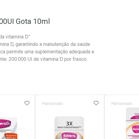
00UI Gota 10ml
da vitamina D”
mina D, garantindo a manutenção da saúde
ica permite uma suplementação adequada e
te. 200.000 UI de vitamina D por frasco.
FAVORITOS
ADICIONAR AOS FAVORITOS
ADICIONAR AOS 
Patrocinado
Patrocinado