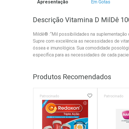
Apresentação
Em Gotas
Descrição Vitamina D MilDê 10
Mildê® :“Mil possibilidades na suplementação 
Supre com excelência as necessidades de vita
óssea e imunológica. Sua comodidade posológ
específica para as necessidades de cada pacien
Produtos Recomendados
ADICIONAR AOS 
Patrocinado
Patrocinado