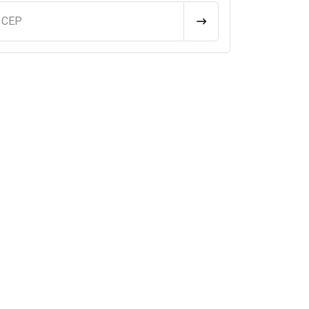
u CEP
CALCULAR FRETE