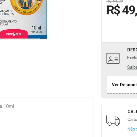
R$ 54,99
R$ 49
DES
Excl
Saib
Ver Descont
ta 10ml
CAL
Formulári
Calc
Não 