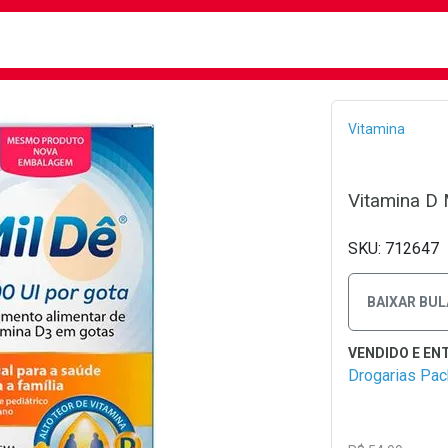
busca
isa?
Bread
Vitamina
Vitamina D
712647
BAIXAR BUL
Drogarias Pa