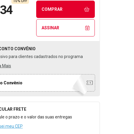
10% OFF
,34
COMPRAR
ASSINAR
CONTO
CONVÊNIO
usivo para clientes cadastrados no programa
a Mais
o Convênio
CULAR FRETE
o para Calcular o Frete
ule o prazo e o valor das suas entregas
sei meu CEP