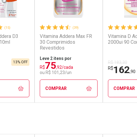
(15)
(39)
ddera D3
Vitamina Addera Max FR
Vitamina D A
 10ml
30 Comprimidos
2000ui 90 C
Revestidos
Leve 2 itens por
75
13% OFF
R$ 183,30
162
R$
,92/cada
R$
,90
ou R$ 101,23/un
COMPRAR
COMPRAR
FECHAR
FECHAR
FECHAR
FECHAR
rio
Laboratório
Laborató
os
Por Menos
Por Men