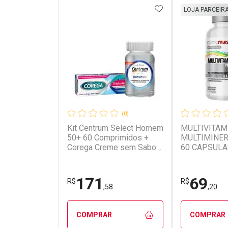
ADICIONAR AOS 
LOJA PARCEIR
(0)
Kit Centrum Select Homem
MULTIVITAM
Ativar Desconto
Ativar Des
50+ 60 Comprimidos +
MULTIMINER
Corega Creme sem Sabor
60 CAPSULA
Ultra 8,5g
CLINICMAIS
Comprar sem Desconto
Comprar s
Comprar sem Desconto
Comprar s
Por R$ 46,15/cada
Por R$ 126
Por R$ 46,15/cada
Por R$ 126,
171
69
R$
R$
,58
,20
COMPRAR
COMPRAR