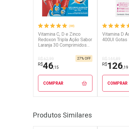
(88)
Vitamina C, D e Zinco
Vitamina D A
Redoxon Tripla Ação Sabor
400UI Gotas
Laranja 30 Comprimidos
Efervescentes
27% OFF
R$ 62,99
R$ 144,89
46
126
R$
R$
,15
,19
COMPRAR
COMPRAR
FECHAR
FECHAR
Produtos Similares
Laboratório
Laborató
Por Menos
Por Men