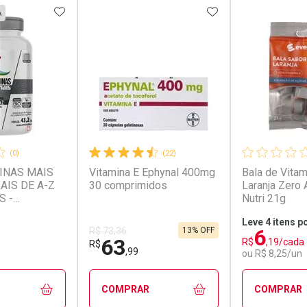
FAVORITOS
ADICIONAR AOS FAVORITOS
ADICIONAR AOS 
A
(0)
(22)
Comprar 2 unidades
INAS MAIS
Vitamina E Ephynal 400mg
Bala de Vitam
conto
Ativar Desconto
Ativar Desc
Por R$ 75,92/cada
AIS DE A-Z
30 comprimidos
Laranja Zero 
S -
Nutri 21g
em Desconto
Comprar sem Desconto
Comprar s
em Desconto
Comprar sem Desconto
Comprar s
Leve 4 itens p
,19/cada
Por R$ 101,23/cada
Por R$ 162,
19/cada
Por R$ 101,23/cada
Por R$ 162,
6
13% OFF
R$ 73,36
63
R$
,19/cada
R$
,99
ou R$ 8,25/un
COMPRAR
COMPRAR