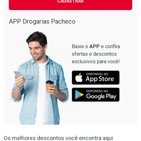
CADASTRAR
Ativar Desconto
Ativar Desconto
Comprar sem Desconto
Comprar sem Desconto
Por R$ 61,55/cada
Por R$ 20,24/cada
APP Drogarias Pacheco
Comprar sem Desconto
Comprar sem Desconto
Por R$ 61,55/cada
Por R$ 20,24/cada
Baixe o
APP
e confira
ofertas e descontos
exclusivos para você!
Os melhores descontos você encontra aqui