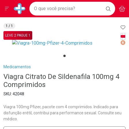
Drogarias Pacheco
Menu
Aces
Ir direto para a home
O que você precisa?
BAIXE
V
i
Baixe nosso APP e aproveite Ofertas Exclusivas!
BUSCAR
O APP
Navegue pela página
Ir direto para o conteúdo
Faça a sua busca
Ir direto para a busca
Ir direto para a conta
AD
1
/ 1
Ir direto para a ajuda
Tarj
LEVE 2 PAGUE 1
Ir direto para a notificações
Med
Ir direto para o carrinho
Ir direto para o menu
Breadcrumb
Medicamentos
Viagra Citrato De Sildenafila 100mg 4
Comprimidos
42048
Viagra 100mg Pfizer, pacote com 4 comprimidos. Indicado para
disfunção erétil, contribui para performance sexual. Consulte seu
médico.