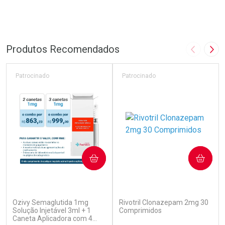
Produtos Recomendados
Imagem A
Pró
Patrocinado
Patrocinado
COMPRAR
COMPRAR
(7)
(1)
Ozivy Semaglutida 1mg
Rivotril Clonazepam 2mg 30
Solução Injetável 3ml + 1
Comprimidos
Caneta Aplicadora com 4