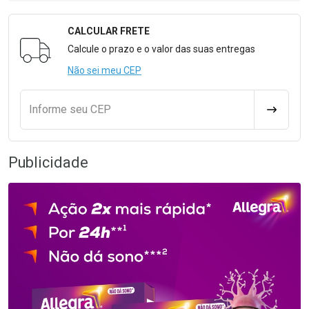
CALCULAR FRETE
Formulário para Calcular o Frete
Calcule o prazo e o valor das suas entregas
Não sei meu CEP
Informe seu CEP
CALCULA
Publicidade