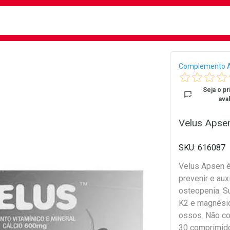
busca
isa?
Bread
Complemento A
Seja o pr
aval
Velus Apse
616087
Velus Apsen é
prevenir e aux
osteopenia. Su
K2 e magnésio
ossos. Não c
30 comprimid