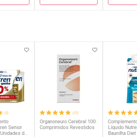
FECHAR
FECHAR
FECHAR
FECHAR
rio
Laboratório
Laborató
os
Por Menos
Por Men
FAVORITOS
ADICIONAR AOS FAVORITOS
ADICIONAR AOS 
(2)
(27)
ento
Organoneuro Cerebral 100
Complemento
conto
Ativar Desconto
Ativar Desc
tren Senior
Comprimidos Revestidos
Líquido Nutre
 Unidades de
Baunilha Diet