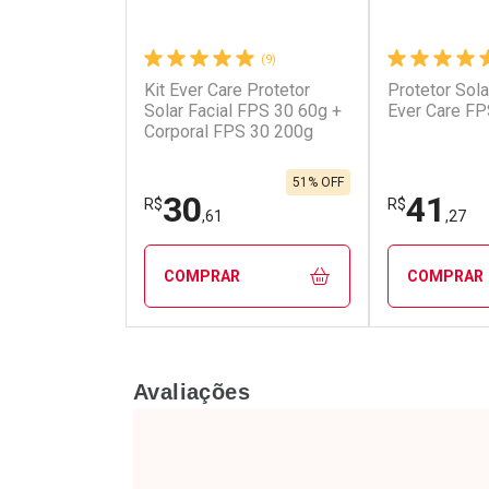
(9)
Kit Ever Care Protetor
Protetor Sola
Ativar Desconto
Ativar Des
Solar Facial FPS 30 60g +
Ever Care FP
Corporal FPS 30 200g
Comprar sem Desconto
Comprar s
Comprar sem Desconto
Comprar s
Por R$ 17,90/cada
Por R$ 241
Por R$ 17,90/cada
Por R$ 241,
51% OFF
30
41
R$
R$
,61
,27
COMPRAR
COMPRAR
FECHAR
FECHAR
Avaliações
Laboratório
Laborató
Por Menos
Por Men