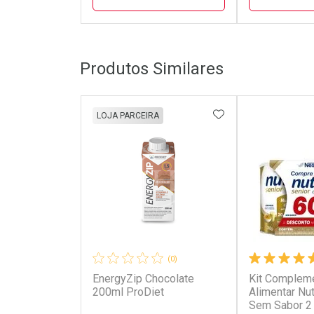
FECHAR
FECHAR
Produtos Similares
Laboratório
Laborató
Por Menos
Por Men
ADICIONAR AOS 
LOJA PARCEIRA
(0)
EnergyZip Chocolate
Kit Complem
Ativar Desconto
Ativar Des
200ml ProDiet
Alimentar Nu
Sem Sabor 2