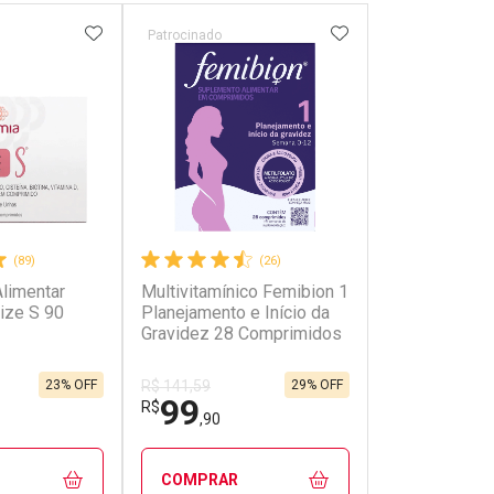
FAVORITOS
ADICIONAR AOS FAVORITOS
ADICIONAR AOS 
Patrocinado
Patrocinado
(89)
(26)
limentar
Multivitamínico Femibion 1
Suplemento A
ize S 90
Planejamento e Início da
Cal D Cálcio
Gravidez 28 Comprimidos
Vitamina D 1
comprimidos
23% OFF
29% OFF
R$ 141,59
99
150
R$
R$
,90
,99
COMPRAR
COMPRAR