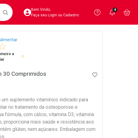
Acesse sua Conta
Precisa de 
Notific
Aces
Bem Vindo,
4
Você po
notifica
Vo
it
BUSCAR
Ver Recursos 
Faça seu Login ou Cadastro
crumb
limentar
Atendimento ao 
imeiro a
Central de Ajud
0
iar
Televendas
n 30 Comprimidos
ADICIONAR AOS 
4020-4404
 um suplemento vitamínico indicado para
iliar no tratamento da osteoporose e
a fórmula, com cálcio, vitamina D3, vitamina
, proporciona mais saúde e resistência aos
ontém glúten, nem açúcares. Embalagem com
os.