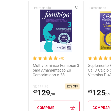
ADICIONAR AOS 
Patrocinado
Patrocinado
(59)
Multivitamínico Femibion 3
Suplemento A
para Amamentação 28
Cal D Cálcio
Comprimidos e 28
Vitamina D 4
Cápsulas
Comprimido
22% OFF
R$ 165,59
129
125
R$
R$
,90
,59
COMPRAR
COMPRAR