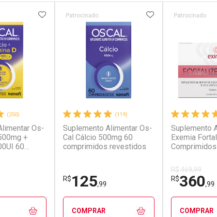
FAVORITOS
ADICIONAR AOS FAVORITOS
ADICIONAR AOS 
Patrocinado
Patrocinado
(250)
(119)
limentar Os-
Suplemento Alimentar Os-
Suplemento A
 500mg +
Cal Cálcio 500mg 60
Exemia Fortal
00UI 60
comprimidos revestidos
Comprimidos
s
R$ 469,99
125
360
R$
R$
,99
,99
COMPRAR
COMPRAR