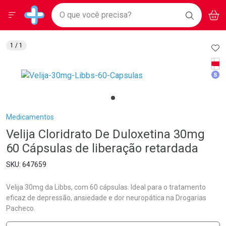
Drogarias Pacheco
Menu
Aces
Ir direto para a home
O que você precisa?
BAIXE
V
i
Baixe nosso APP e aproveite Ofertas Exclusivas!
BUSCAR
O APP
Navegue pela página
Ir direto para o conteúdo
Faça a sua busca
Ir direto para a busca
Ir direto para a conta
AD
1
/ 1
Ir direto para a ajuda
Tarj
Ir direto para a notificações
Med
Ir direto para o carrinho
Ir direto para o menu
Breadcrumb
Medicamentos
Velija Cloridrato De Duloxetina 30mg
60 Cápsulas de liberação retardada
647659
Velija 30mg da Libbs, com 60 cápsulas. Ideal para o tratamento
eficaz de depressão, ansiedade e dor neuropática na Drogarias
Pacheco.