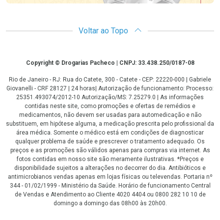
Voltar ao Topo
Copyright
Copyright © Drogarias Pacheco | CNPJ: 33.438.250/0187-08
Rio de Janeiro - RJ: Rua do Catete, 300 - Catete - CEP: 22220-000 | Gabriele
Giovanelli - CRF 28127 | 24 horas| Autorização de funcionamento: Processo:
25351.493074/2012-10 Autorização/MS: 7.25279.0 | As informações
contidas neste site, como promoções e ofertas de remédios e
medicamentos, não devem ser usadas para automedicação e não
substituem, em hipótese alguma, a medicação prescrita pelo profissional da
área médica. Somente o médico está em condições de diagnosticar
qualquer problema de saúde e prescrever o tratamento adequado. Os
preços e as promoções são válidos apenas para compras via internet. As
fotos contidas em nosso site são meramente ilustrativas. *Preços e
disponibilidade sujeitos a alterações no decorrer do dia. Antibióticos e
antimicrobianos vendas apenas em lojas físicas ou televendas. Portaria nº
344 - 01/02/1999 - Ministério da Saúde. Horário de funcionamento Central
de Vendas e Atendimento ao Cliente 4020 4404 ou 0800 282 10 10 de
domingo a domingo das 08h00 às 20h00.