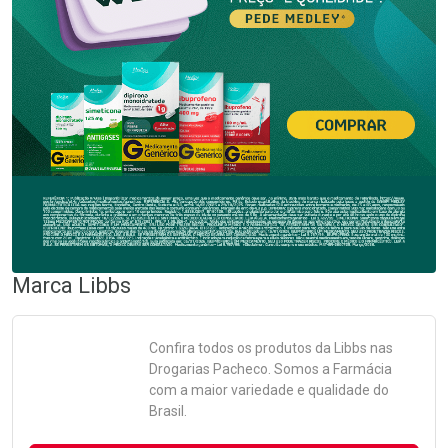
Marca
Libbs
Confira todos os produtos da
Libbs
nas
Drogarias Pacheco. Somos a Farmácia
com a maior variedade e qualidade do
Brasil.