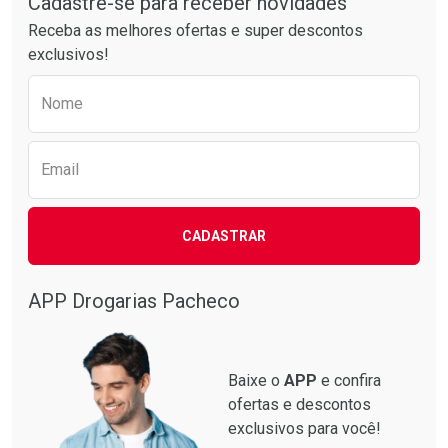
Cadastre-se para receber novidades
Receba as melhores ofertas e super descontos
exclusivos!
Preencha o formulário abaixo para receber 
Nome
Email
CADASTRAR
Ativar Desconto
Ativar Desconto
Comprar sem Desconto
Comprar sem Desconto
Por R$ 76,94/cada
Por R$ 63,99/cada
APP Drogarias Pacheco
Comprar sem Desconto
Comprar sem Desconto
Por R$ 76,94/cada
Por R$ 63,99/cada
Baixe o
APP
e confira
ofertas e descontos
exclusivos para você!