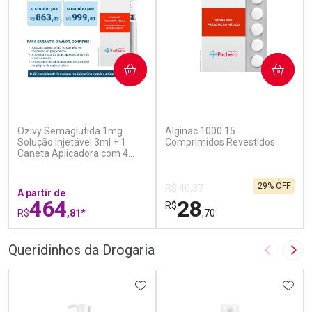
COMPRAR
COMPRAR
(5)
(4)
Ozivy Semaglutida 1mg
Alginac 1000 15
Solução Injetável 3ml + 1
Comprimidos Revestidos
Caneta Aplicadora com 4
Agulhas
29% OFF
R$ 40,37
A partir de
464
28
R$
R$
,81*
,70
FECHAR
F
FECHAR
F
Queridinhos da Drogaria
Imagem A
Pró
Laboratório
Laboratório
Por Menos
ADICIONAR AOS FAVORITOS
Por Menos
ADIC