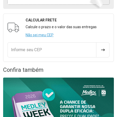
CALCULAR FRETE
Formulário para Calcular o Frete
Calcule o prazo e o valor das suas entregas
Não sei meu CEP
Informe seu CEP
CALCULA
Confira também