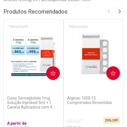
Produtos Recomendados
Imagem A
Pró
Patrocinado
Patrocinado
COMPRAR
COMPRAR
(5)
(4)
Ozivy Semaglutida 1mg
Alginac 1000 15
Solução Injetável 3ml + 1
Comprimidos Revestidos
Caneta Aplicadora com 4
Agulhas
29% OFF
R$ 40,37
A partir de