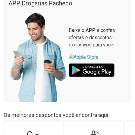
Por R$ 55,19/cada
Por R$ 39,99/cada
APP Drogarias Pacheco
Comprar sem Desconto
Comprar sem Desconto
Por R$ 55,19/cada
Por R$ 39,99/cada
Baixe o
APP
e confira
ofertas e descontos
exclusivos para você!
Os melhores descontos você encontra aqui