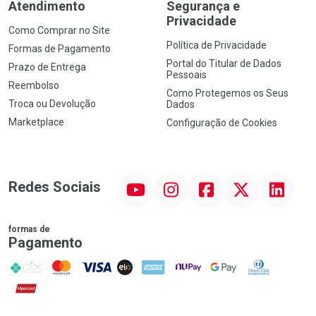
Atendimento
Segurança e
Privacidade
Como Comprar no Site
Política de Privacidade
Formas de Pagamento
Portal do Titular de Dados
Prazo de Entrega
Pessoais
Reembolso
Como Protegemos os Seus
Troca ou Devolução
Dados
Marketplace
Configuração de Cookies
YouTube
Instagram
Facebook
Twitter
Linkedin
Redes Sociais
formas de
Pagamento
PIX
MasterCard
VISA
ELO
AMEX
NuPay
Google Pay
Diners Club
Hipercard