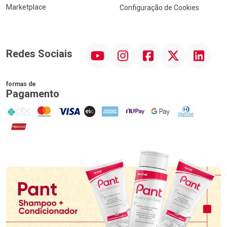
Marketplace
Configuração de Cookies
YouTube
Instagram
Facebook
Twitter
Linkedin
Redes Sociais
formas de
Pagamento
PIX
MasterCard
VISA
ELO
AMEX
NuPay
Google Pay
Diners Club
Hipercard
Promoção em Destaque