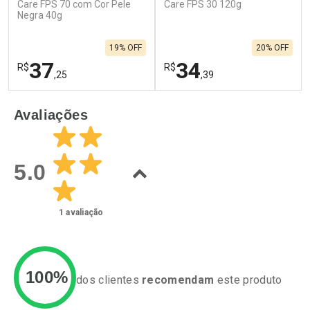
Care FPS 70 com Cor Pele
Care FPS 30 120g
Negra 40g
19% OFF
20% OFF
37
34
R$
R$
,25
,39
FECHAR
F
FECHAR
F
Avaliações
Laboratório
Laboratório
Por Menos
Por Menos
5.0
1
avaliação
100%
dos clientes
recomendam
este produto