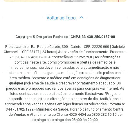
Voltar ao Topo
Copyright
Copyright © Drogarias Pacheco | CNPJ: 33.438.250/0187-08
Rio de Janeiro - RJ: Rua do Catete, 300 - Catete - CEP: 22220-000 | Gabriele
Giovanelli - CRF 28127 | 24 horas| Autorização de funcionamento: Processo:
25351.493074/2012-10 Autorização/MS: 7.25279.0 | As informações
contidas neste site, como promoções e ofertas de remédios e
medicamentos, não devem ser usadas para automedicação e não
substituem, em hipótese alguma, a medicação prescrita pelo profissional da
área médica. Somente o médico está em condições de diagnosticar
qualquer problema de saúde e prescrever o tratamento adequado. Os
preços e as promoções são válidos apenas para compras via internet. As
fotos contidas em nosso site são meramente ilustrativas. *Preços e
disponibilidade sujeitos a alterações no decorrer do dia. Antibióticos e
antimicrobianos vendas apenas em lojas físicas ou televendas. Portaria nº
344 - 01/02/1999 - Ministério da Saúde. Horário de funcionamento Central
de Vendas e Atendimento ao Cliente 4020 4404 ou 0800 282 10 10 de
domingo a domingo das 08h00 às 20h00.