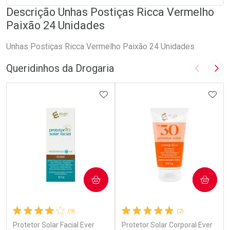
Descrição Unhas Postiças Ricca Vermelho
Paixão 24 Unidades
Unhas Postiças Ricca Vermelho Paixão 24 Unidades
Queridinhos da Drogaria
Imagem A
Pró
ADICIONAR AOS FAVORITOS
ADIC
COMPRAR
COMPRAR
(9)
(2)
Protetor Solar Facial Ever
Protetor Solar Corporal Ever