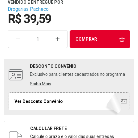
Drogarias Pacheco
R$ 39,59
REMOVER UMA UNIDADE
AUMENTAR UMA UNIDADE
COMPRAR
DESCONTO
CONVÊNIO
Exclusivo para clientes cadastrados no programa
Saiba Mais
Ver Desconto Convênio
CALCULAR FRETE
Formulário para Calcular o Frete
Calcule o prazo e o valor das suas entregas