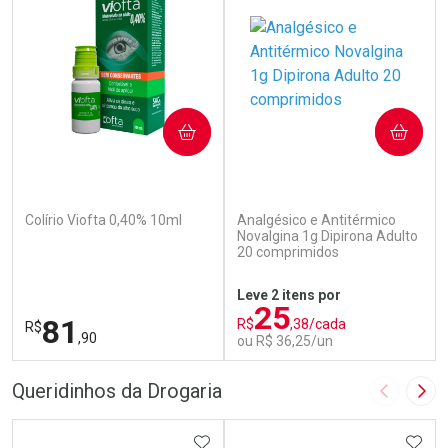
COMPRAR
COMPRAR
(142)
(84)
Colírio Viofta 0,40% 10ml
Analgésico e Antitérmico
Novalgina 1g Dipirona Adulto
20 comprimidos
Leve 2 itens por
25
81
R$
,38/cada
R$
,90
ou R$ 36,25/un
FECHAR
F
FECHAR
F
Queridinhos da Drogaria
Imagem A
Pró
Laboratório
Laboratório
Por Menos
ADICIONAR AOS FAVORITOS
Por Menos
ADIC