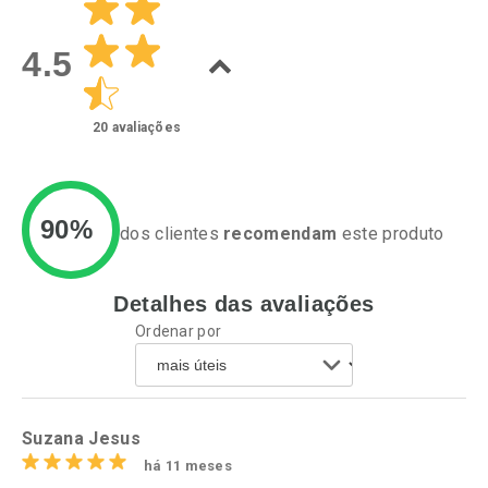
Laboratório
Laboratório
Por Menos
Por Menos
4.5
20
avaliações
90%
dos clientes
recomendam
este produto
Detalhes das avaliações
Ativar Desconto
Ativar Desconto
Ordenar por
Comprar sem Desconto
Comprar sem Desconto
Por R$ 60,74/cada
Por R$ 34,39/cada
Comprar sem Desconto
Comprar sem Desconto
Por R$ 60,74/cada
Por R$ 34,39/cada
Suzana Jesus
há 11 meses