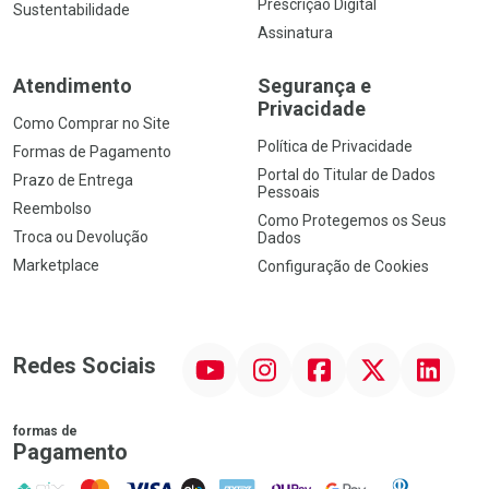
Prescrição Digital
Sustentabilidade
Assinatura
Atendimento
Segurança e
Privacidade
Como Comprar no Site
Política de Privacidade
Formas de Pagamento
Portal do Titular de Dados
Prazo de Entrega
Pessoais
Reembolso
Como Protegemos os Seus
Troca ou Devolução
Dados
Marketplace
Configuração de Cookies
YouTube
Instagram
Facebook
Twitter
Linkedin
Redes Sociais
formas de
Pagamento
PIX
MasterCard
VISA
ELO
AMEX
NuPay
Google Pay
Diners Club