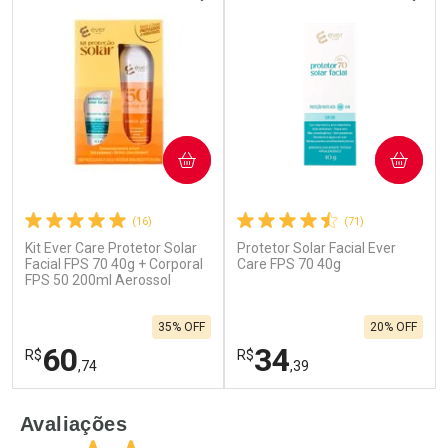
COMPRAR
COMPRAR
(16)
(71)
Kit Ever Care Protetor Solar
Protetor Solar Facial Ever
Ativar Desconto
Ativar Desconto
Facial FPS 70 40g + Corporal
Care FPS 70 40g
FPS 50 200ml Aerossol
Comprar sem Desconto
Comprar sem Desconto
Por R$ 81,90/cada
Por R$ 36,25/cada
Comprar sem Desconto
Comprar sem Desconto
35% OFF
20% OFF
Por R$ 81,90/cada
Por R$ 36,25/cada
60
34
R$
R$
,74
,39
FECHAR
F
FECHAR
F
Avaliações