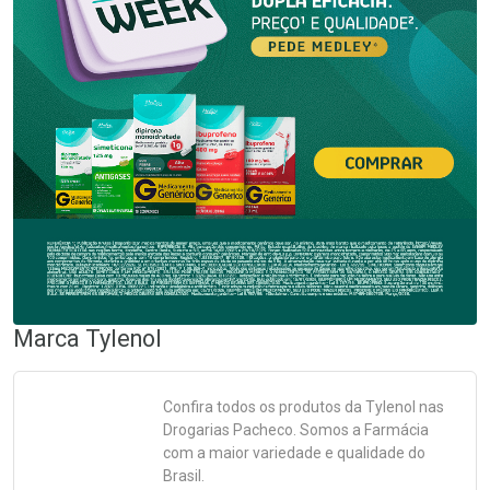
Marca
Tylenol
Confira todos os produtos da
Tylenol
nas
Drogarias Pacheco. Somos a Farmácia
com a maior variedade e qualidade do
Brasil.