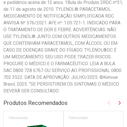
e pediátrico acima de 12 anos. 1Bula do Produto 2RDC nº31,
de 11 de agosto de 2010. TYLENOL® PARACETAMOL.
MEDICAMENTO DE NOTIFICAÇÃO SIMPLIFICADA RDC
ANVISA Nº 576/2021. AFE nº: 1.05.721-1. INDICADO PARA
O TRATAMENTO DE DOR E FEBRE. ADVERTÊNCIAS: NÃO
USE TYLENOL® JUNTO COM OUTROS MEDICAMENTOS
QUE CONTENHAM PARACETAMOL, COM ÁLCOOL OU EM
CASO DE DOENÇAS GRAVE DO FÍGADO. TYLENOL®DC É
UM MEDICAMENTO. SEU USO PODE TRAZER RISCOS.
PROCURE O MÉDICO E O FARMACÊUTICO. LEIA A BULA.
SAC 0800 728 6767 OU SERVIÇO AO PROFISSIONAL 0800
702 3522. DATA DE APROVAÇÃO: JULHO/2025. ©Kenvue
Brasil, 2025. “SE PERSISTIREM OS SINTOMAS O MÉDICO
DEVERÁ SER CONSULTADO.
Produtos Recomendados
Imagem A
Pró
Patrocinado
Patrocinado