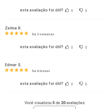
esta avaliação foi útil?
0
0
Zelma R.
há 2 semanas
esta avaliação foi útil?
0
0
Edmar S.
há 4 meses
esta avaliação foi útil?
0
0
Você visualizou
5
de
20
avaliações