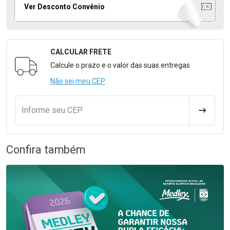
Ver Desconto Convênio
CALCULAR FRETE
Formulário para Calcular o Frete
Calcule o prazo e o valor das suas entregas
Não sei meu CEP
Informe seu CEP
CALCULA
Confira também